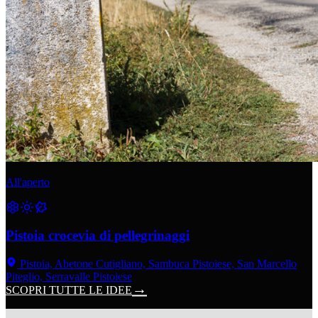
All'aperto
Pistoia crocevia di pellegrinaggi
Pistoia, Abetone Cutigliano, Sambuca Pistoiese, San Marcello
Piteglio, Serravalle Pistoiese
SCOPRI TUTTE LE IDEE