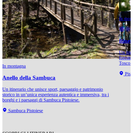
In mon
Itiner
Un itine
foreste
Tosco 
In montagna
Pist
Anello della Sambuca
Un itinerario che unisce sport, paesaggio e patrimonio
storico in un’unica esperienza autentica e immersiva, tra i
borghi e i paesaggi di Sambuca Pistoiese.
Sambuca Pistoiese