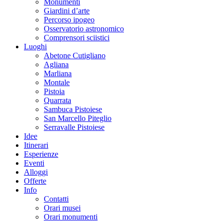
Monumenti
Giardini d’arte
Percorso ipogeo
Osservatorio astronomico
Comprensori sciistici
Luoghi
Abetone Cutigliano
Agliana
Marliana
Montale
Pistoia
Quarrata
Sambuca Pistoiese
San Marcello Piteglio
Serravalle Pistoiese
Idee
Itinerari
Esperienze
Eventi
Alloggi
Offerte
Info
Contatti
Orari musei
Orari monumenti