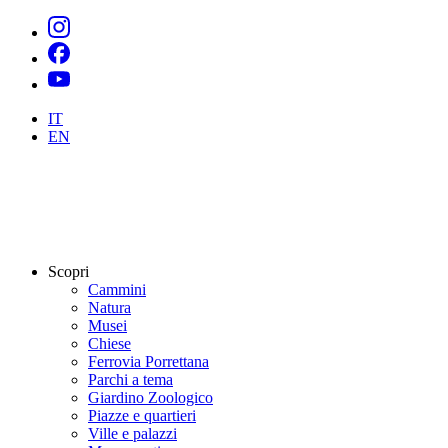
IT
EN
Scopri
Cammini
Natura
Musei
Chiese
Ferrovia Porrettana
Parchi a tema
Giardino Zoologico
Piazze e quartieri
Ville e palazzi