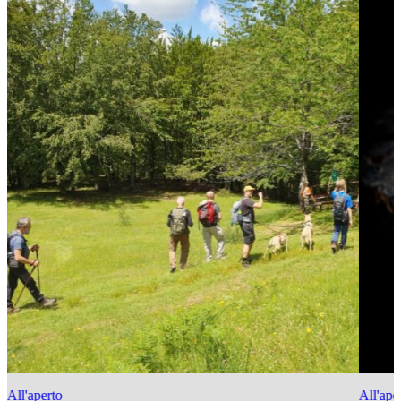
All'aperto
All'ape