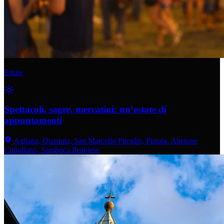
Estate
Spettacoli, sagre, mercatini: un’estate di
appuntamenti
Agliana, Quarrata, San Marcello Piteglio, Pistoia, Abetone
Cutigliano, Sambuca Pistoiese