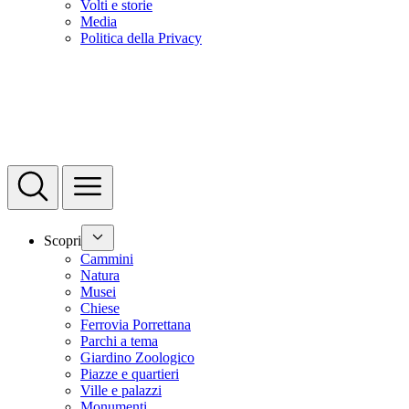
Volti e storie
Media
Politica della Privacy
Scopri
Cammini
Natura
Musei
Chiese
Ferrovia Porrettana
Parchi a tema
Giardino Zoologico
Piazze e quartieri
Ville e palazzi
Monumenti