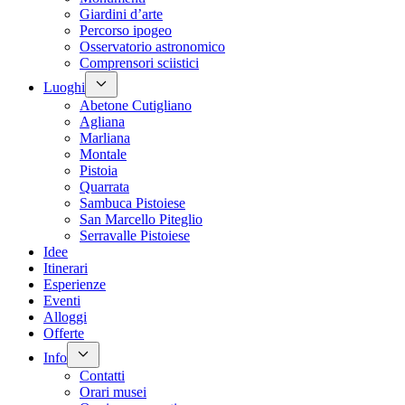
Giardini d’arte
Percorso ipogeo
Osservatorio astronomico
Comprensori sciistici
Luoghi
Abetone Cutigliano
Agliana
Marliana
Montale
Pistoia
Quarrata
Sambuca Pistoiese
San Marcello Piteglio
Serravalle Pistoiese
Idee
Itinerari
Esperienze
Eventi
Alloggi
Offerte
Info
Contatti
Orari musei