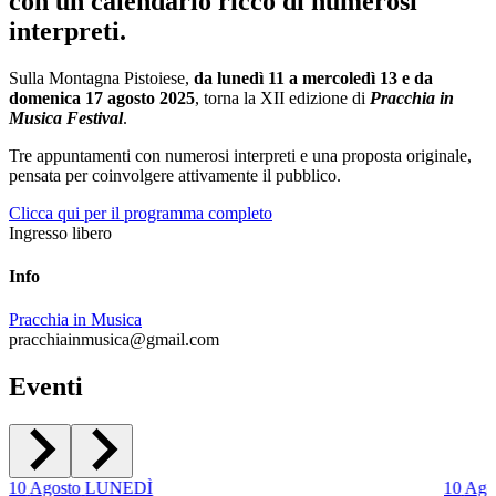
con un calendario ricco di numerosi
interpreti.
Sulla Montagna Pistoiese,
da lunedì 11 a mercoledì 13 e da
domenica 17 agosto 2025
, torna la XII edizione di
Pracchia in
Musica Festival
.
Tre appuntamenti con numerosi interpreti e una proposta originale,
pensata per coinvolgere attivamente il pubblico.
Clicca qui per il programma completo
Ingresso libero
Info
Pracchia in Musica
pracchiainmusica@gmail.com
Eventi
10
Agosto
LUNEDÌ
10
Ago