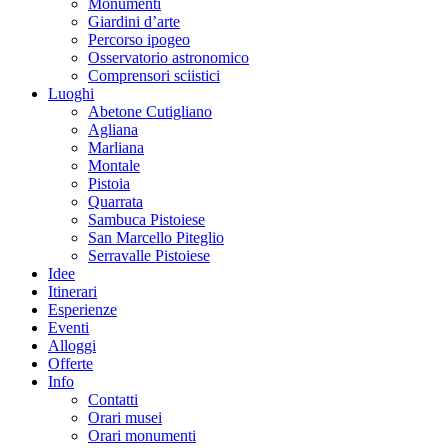
Monumenti
Giardini d’arte
Percorso ipogeo
Osservatorio astronomico
Comprensori sciistici
Luoghi
Abetone Cutigliano
Agliana
Marliana
Montale
Pistoia
Quarrata
Sambuca Pistoiese
San Marcello Piteglio
Serravalle Pistoiese
Idee
Itinerari
Esperienze
Eventi
Alloggi
Offerte
Info
Contatti
Orari musei
Orari monumenti