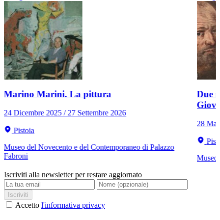
Marino Marini. La pittura
Due r
Giov
24 Dicembre 2025 / 27 Settembre 2026
28 Mar
Pistoia
Pist
Museo del Novecento e del Contemporaneo di Palazzo
Fabroni
Museo C
Iscriviti alla newsletter per restare aggiornato
Iscriviti
Accetto
l'informativa privacy