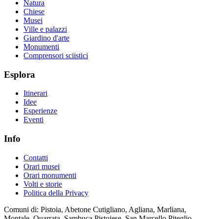
Natura
Chiese
Musei
Ville e palazzi
Giardino d'arte
Monumenti
Comprensori sciistici
Esplora
Itinerari
Idee
Esperienze
Eventi
Info
Contatti
Orari musei
Orari monumenti
Volti e storie
Politica della Privacy
Comuni di: Pistoia, Abetone Cutigliano, Agliana, Marliana,
Montale, Quarrata, Sambuca Pistoiese, San Marcello Piteglio,