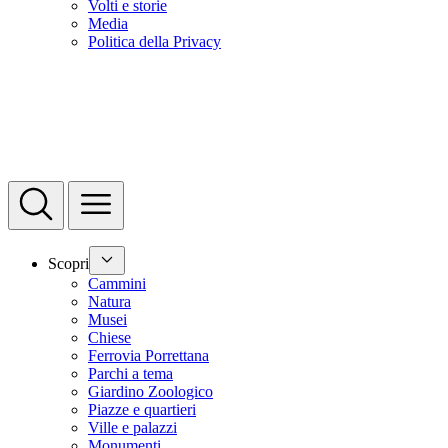
Volti e storie
Media
Politica della Privacy
Scopri
Cammini
Natura
Musei
Chiese
Ferrovia Porrettana
Parchi a tema
Giardino Zoologico
Piazze e quartieri
Ville e palazzi
Monumenti