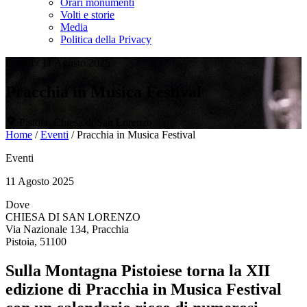
Orari monumenti
Volti e storie
Media
Politica della Privacy
Eventi
/
11 Agosto 2025
Pracchia in Musica Festival
Pistoia, Chiesa di San Lorenzo
Home
/
Eventi
/
Pracchia in Musica Festival
Eventi
11 Agosto 2025
Dove
CHIESA DI SAN LORENZO
Via Nazionale 134, Pracchia
Pistoia, 51100
Sulla Montagna Pistoiese torna la XII
edizione di Pracchia in Musica Festival