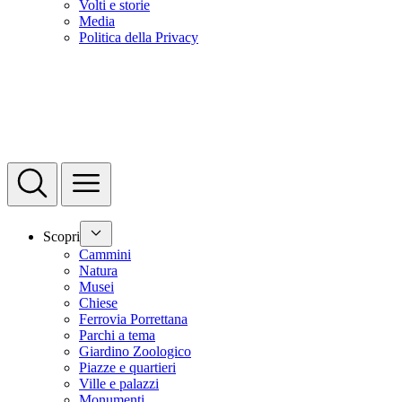
Volti e storie
Media
Politica della Privacy
Scopri
Cammini
Natura
Musei
Chiese
Ferrovia Porrettana
Parchi a tema
Giardino Zoologico
Piazze e quartieri
Ville e palazzi
Monumenti