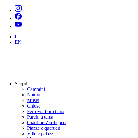
IT
EN
Scopri
Cammini
Natura
Musei
Chiese
Ferrovia Porrettana
Parchi a tema
Giardino Zoologico
Piazze e quartieri
Ville e palazzi