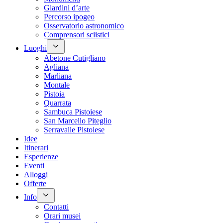
Giardini d’arte
Percorso ipogeo
Osservatorio astronomico
Comprensori sciistici
Luoghi
Abetone Cutigliano
Agliana
Marliana
Montale
Pistoia
Quarrata
Sambuca Pistoiese
San Marcello Piteglio
Serravalle Pistoiese
Idee
Itinerari
Esperienze
Eventi
Alloggi
Offerte
Info
Contatti
Orari musei