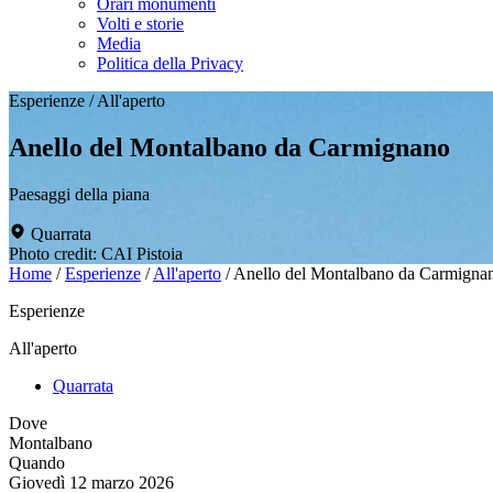
Orari monumenti
Volti e storie
Media
Politica della Privacy
Esperienze
/
All'aperto
Anello del Montalbano da Carmignano
Paesaggi della piana
Quarrata
Photo credit: CAI Pistoia
Home
/
Esperienze
/
All'aperto
/
Anello del Montalbano da Carmigna
Esperienze
All'aperto
Quarrata
Dove
Montalbano
Quando
Giovedì 12 marzo 2026