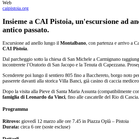
Web
caipistoia.org
Insieme a CAI Pistoia, un'escursione ad ane
antico passato.
Escursione ad anello lungo il
Montalbano
, con partenza e arrivo a C
CAI Pistoia
.
Dal parcheggio sotto la chiesa di San Michele a Carmignano raggiunger
incontrerete l’Oratorio di San Jacopo e la Tenuta di Capezzana. Prose
Scenderete poi lungo il sentiero 805 fino a Bacchereto, borgo noto per
passerete davanti alla storica Villa Banci, già casino di caccia mediceo
Dopo la visita alla Pieve di Santa Maria Assunta (compatibilmente con l
famiglia di Leonardo da Vinci
, fino alle cascatelle del Rio di Casci
Programma
Ritrovo:
giovedì 12 marzo alle ore 7.45 in Piazza Oplà – Pistoia
Durata:
circa 6 ore (soste escluse)
Dettagli