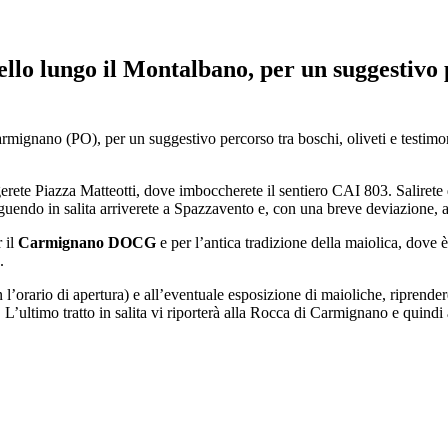
llo lungo il Montalbano, per un suggestivo 
armignano (PO), per un suggestivo percorso tra boschi, oliveti e testim
ete Piazza Matteotti, dove imboccherete il sentiero CAI 803. Salirete q
guendo in salita arriverete a Spazzavento e, con una breve deviazione, 
 il
Carmignano DOCG
e per l’antica tradizione della maiolica, dove è
.
’orario di apertura) e all’eventuale esposizione di maioliche, riprendere
a. L’ultimo tratto in salita vi riporterà alla Rocca di Carmignano e quindi