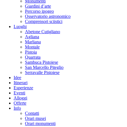
Monumenti
Giardini d’arte
Percorso ipogeo
Osservatorio astronomico
Comprensori sciistici
Luoghi
Abetone Cutigliano
Agliana
Marliana
Montale
Pistoia
Quarrata
Sambuca Pistoiese
San Marcello Piteglio
Serravalle Pistoiese
Idee
Itinerari
Esperienze
Eventi
Alloggi
Offerte
Info
Contatti
Orari musei
Orari monumenti