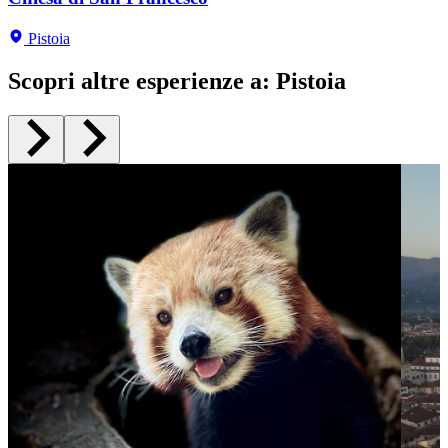
Pistoia
Pistoia
Pistoia
Pistoia
Pistoia
Pistoia
Scopri altre esperienze a
:
Pistoia