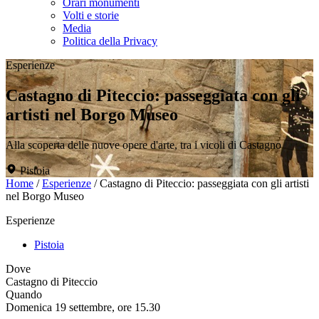
Orari monumenti
Volti e storie
Media
Politica della Privacy
Esperienze
Castagno di Piteccio: passeggiata con gli
artisti nel Borgo Museo
Alla scoperta delle nuove opere d'arte, tra i vicoli di Castagno
Pistoia
Home
/
Esperienze
/
Castagno di Piteccio: passeggiata con gli artisti
nel Borgo Museo
Esperienze
Pistoia
Dove
Castagno di Piteccio
Quando
Domenica 19 settembre, ore 15.30