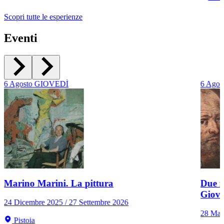
Scopri tutte le esperienze
Eventi
6
Agosto
GIOVEDÌ
6
Agos
Marino Marini. La pittura
Due r
Giov
24 Dicembre 2025 / 27 Settembre 2026
28 Mar
Pistoia