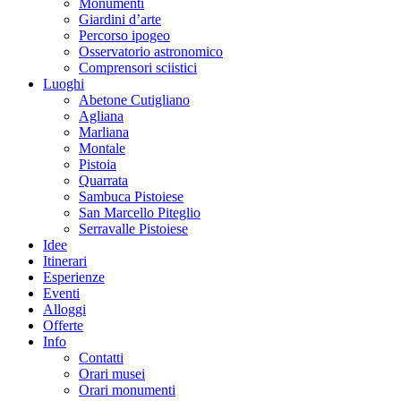
Monumenti
Giardini d’arte
Percorso ipogeo
Osservatorio astronomico
Comprensori sciistici
Luoghi
Abetone Cutigliano
Agliana
Marliana
Montale
Pistoia
Quarrata
Sambuca Pistoiese
San Marcello Piteglio
Serravalle Pistoiese
Idee
Itinerari
Esperienze
Eventi
Alloggi
Offerte
Info
Contatti
Orari musei
Orari monumenti