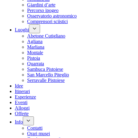
Giardini d’arte
Percorso ipogeo
Osservatorio astronomico
Comprensori sciistici
Luoghi
Abetone Cutigliano
Agliana
Marliana
Montale
Pistoia
Quarrata
Sambuca Pistoiese
San Marcello Piteglio
Serravalle Pistoiese
Idee
Itinerari
Esperienze
Eventi
Alloggi
Offerte
Info
Contatti
Orari musei