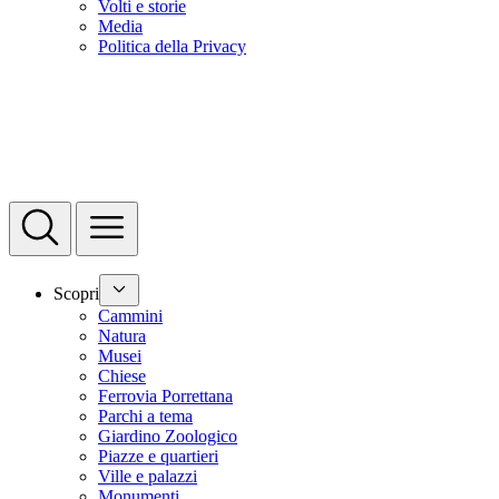
Volti e storie
Media
Politica della Privacy
Scopri
Cammini
Natura
Musei
Chiese
Ferrovia Porrettana
Parchi a tema
Giardino Zoologico
Piazze e quartieri
Ville e palazzi
Monumenti