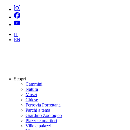
IT
EN
Scopri
Cammini
Natura
Musei
Chiese
Ferrovia Porrettana
Parchi a tema
Giardino Zoologico
Piazze e quartieri
Ville e palazzi