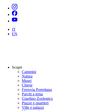
IT
EN
Scopri
Cammini
Natura
Musei
Chiese
Ferrovia Porrettana
Parchi a tema
Giardino Zoologico
Piazze e quartieri
Ville e palazzi