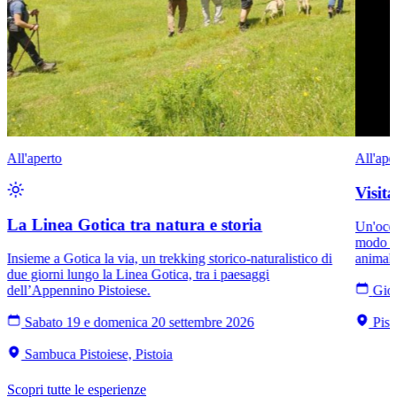
All'aperto
All'ape
Visit
La Linea Gotica tra natura e storia
Un'occa
modo di
Insieme a Gotica la via, un trekking storico-naturalistico di
animali
due giorni lungo la Linea Gotica, tra i paesaggi
dell’Appennino Pistoiese.
Giov
Sabato 19 e domenica 20 settembre 2026
Pist
Sambuca Pistoiese, Pistoia
Scopri tutte le esperienze