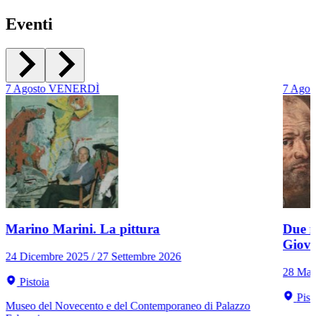
Eventi
7
Agosto
VENERDÌ
7
Agos
Marino Marini. La pittura
Due r
Giov
24 Dicembre 2025 / 27 Settembre 2026
28 Mar
Pistoia
Pist
Museo del Novecento e del Contemporaneo di Palazzo