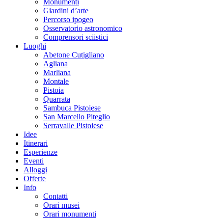
Monumenti
Giardini d’arte
Percorso ipogeo
Osservatorio astronomico
Comprensori sciistici
Luoghi
Abetone Cutigliano
Agliana
Marliana
Montale
Pistoia
Quarrata
Sambuca Pistoiese
San Marcello Piteglio
Serravalle Pistoiese
Idee
Itinerari
Esperienze
Eventi
Alloggi
Offerte
Info
Contatti
Orari musei
Orari monumenti