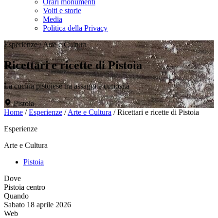
Orari monumenti
Volti e storie
Media
Politica della Privacy
Esperienze
/
Arte e Cultura
Ricettari e ricette di Pistoia
La cucina pistoiese tra assaggi e curiosità
Pistoia
Home
/
Esperienze
/
Arte e Cultura
/
Ricettari e ricette di Pistoia
Esperienze
Arte e Cultura
Pistoia
Dove
Pistoia centro
Quando
Sabato 18 aprile 2026
Web