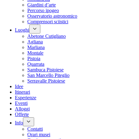
Giardini d’arte
Percorso ipogeo
Osservatorio astronomico
Comprensori sciistici
Luoghi
Abetone Cutigliano
Agliana
Marliana
Montale
Pistoia
Quarrata
Sambuca Pistoiese
San Marcello Piteglio
Serravalle Pistoiese
Idee
Itinerari
Esperienze
Eventi
Alloggi
Offerte
Info
Contatti
Orari musei