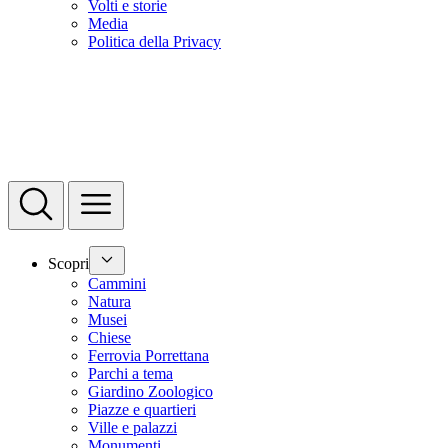
Volti e storie
Media
Politica della Privacy
Scopri
Cammini
Natura
Musei
Chiese
Ferrovia Porrettana
Parchi a tema
Giardino Zoologico
Piazze e quartieri
Ville e palazzi
Monumenti