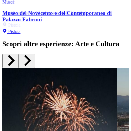
Giardino d'arte
Chiese
Musei
Ville e palazzi
Musei
Musei
Fattoria di Celle e Collezione Gori
Basilica della Madonna dell’Umiltà
Museo del Novecento e del Contemporaneo di
Palazzo Comunale
Museo dello Spedale del Ceppo
Museo Civico d’arte antica
Palazzo Fabroni
Pistoia
Pistoia
Pistoia
Pistoia
Pistoia
Pistoia
Scopri altre esperienze
:
Arte e Cultura