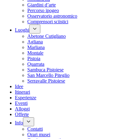
Giardini d’arte
Percorso ipogeo
Osservatorio astronomico
Comprensori sciistici
Luoghi
Abetone Cutigliano
Agliana
Marliana
Montale
Pistoia
Quarrata
Sambuca Pistoiese
San Marcello Piteglio
Serravalle Pistoiese
Idee
Itinerari
Esperienze
Eventi
Alloggi
Offerte
Info
Contatti
Orari musei