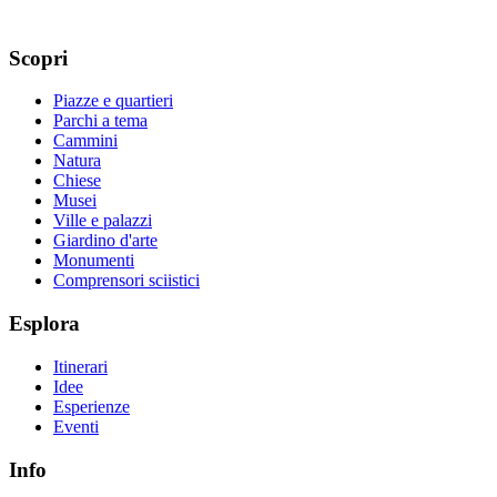
Scopri
Piazze e quartieri
Parchi a tema
Cammini
Natura
Chiese
Musei
Ville e palazzi
Giardino d'arte
Monumenti
Comprensori sciistici
Esplora
Itinerari
Idee
Esperienze
Eventi
Info