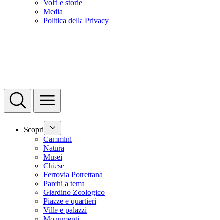
Volti e storie
Media
Politica della Privacy
Scopri
Cammini
Natura
Musei
Chiese
Ferrovia Porrettana
Parchi a tema
Giardino Zoologico
Piazze e quartieri
Ville e palazzi
Monumenti