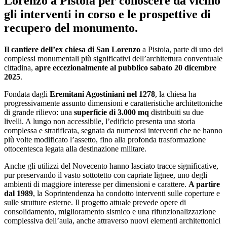
Lorenzo a Pistoia per conoscere da vicino
gli interventi in corso e le prospettive di
recupero del monumento.
Il cantiere dell’ex chiesa di San Lorenzo
a Pistoia, parte di uno dei
complessi monumentali più significativi dell’architettura conventuale
cittadina,
apre eccezionalmente al pubblico sabato 20 dicembre
2025
.
Fondata dagli
Eremitani Agostiniani nel 1278
, la chiesa ha
progressivamente assunto dimensioni e caratteristiche architettoniche
di grande rilievo: una
superficie di 3.000 mq
distribuiti su due
livelli. A lungo non accessibile, l’edificio presenta una storia
complessa e stratificata, segnata da numerosi interventi che ne hanno
più volte modificato l’assetto, fino alla profonda trasformazione
ottocentesca legata alla destinazione militare.
Anche gli utilizzi del Novecento hanno lasciato tracce significative,
pur preservando il vasto sottotetto con capriate lignee, uno degli
ambienti di maggiore interesse per dimensioni e carattere.
A partire
dal 1989
, la Soprintendenza ha condotto interventi sulle coperture e
sulle strutture esterne. Il progetto attuale prevede opere di
consolidamento, miglioramento sismico e una rifunzionalizzazione
complessiva dell’aula, anche attraverso nuovi elementi architettonici