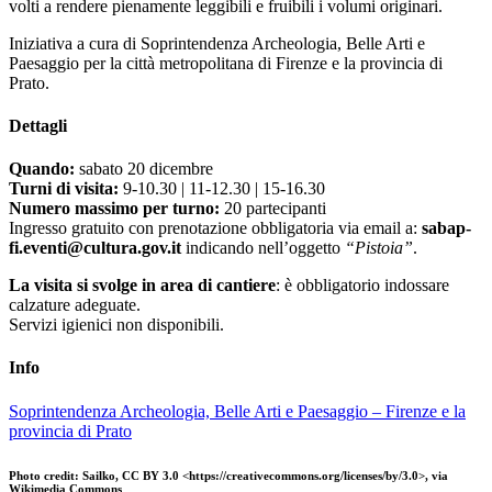
volti a rendere pienamente leggibili e fruibili i volumi originari.
Iniziativa a cura di Soprintendenza Archeologia, Belle Arti e
Paesaggio per la città metropolitana di Firenze e la provincia di
Prato.
Dettagli
Quando:
sabato 20 dicembre
Turni di visita:
9-10.30 | 11-12.30 | 15-16.30
Numero massimo per turno:
20 partecipanti
Ingresso gratuito con prenotazione obbligatoria via email a:
sabap-
fi.eventi@cultura.gov.it
indicando nell’oggetto
“Pistoia”
.
La visita si svolge in area di cantiere
: è obbligatorio indossare
calzature adeguate.
Servizi igienici non disponibili.
Info
Soprintendenza Archeologia, Belle Arti e Paesaggio – Firenze e la
provincia di Prato
Photo credit: Sailko, CC BY 3.0 <https://creativecommons.org/licenses/by/3.0>, via
Wikimedia Commons