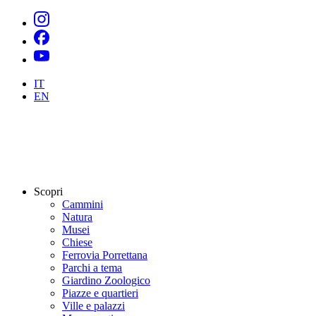
IT
EN
Scopri
Cammini
Natura
Musei
Chiese
Ferrovia Porrettana
Parchi a tema
Giardino Zoologico
Piazze e quartieri
Ville e palazzi