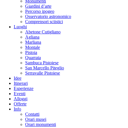
Monumenti
Giardini d’arte
Percorso ipogeo
Osservatorio astronomico
Comprensori sciistici
Luoghi
Abetone Cutigliano
Agliana
Marliana
Montale
Pistoia
Quarrata
Sambuca Pistoiese
San Marcello Piteglio
Serravalle Pistoiese
Idee
Itinerari
Esperienze
Eventi
Alloggi
Offerte
Info
Contatti
Orari musei
Orari monumenti