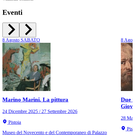
Eventi
8
Agosto
SABATO
8
Agos
Marino Marini. La pittura
Due r
Giov
24 Dicembre 2025 / 27 Settembre 2026
28 Mar
Pistoia
Pist
Museo del Novecento e del Contemporaneo di Palazzo