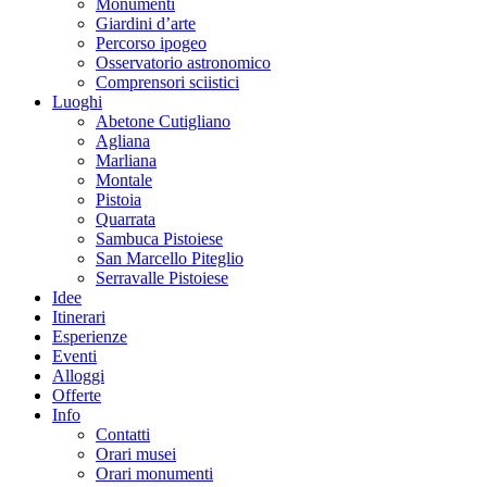
Monumenti
Giardini d’arte
Percorso ipogeo
Osservatorio astronomico
Comprensori sciistici
Luoghi
Abetone Cutigliano
Agliana
Marliana
Montale
Pistoia
Quarrata
Sambuca Pistoiese
San Marcello Piteglio
Serravalle Pistoiese
Idee
Itinerari
Esperienze
Eventi
Alloggi
Offerte
Info
Contatti
Orari musei
Orari monumenti