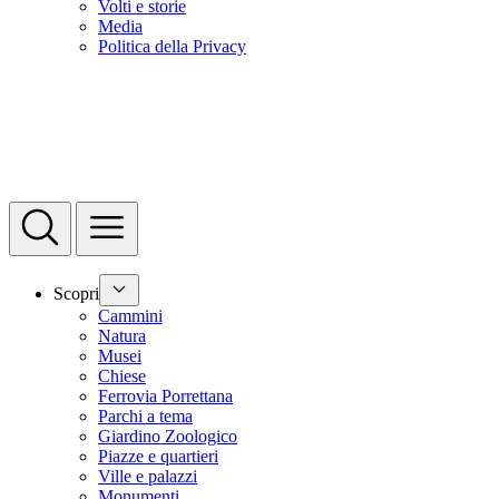
Volti e storie
Media
Politica della Privacy
Scopri
Cammini
Natura
Musei
Chiese
Ferrovia Porrettana
Parchi a tema
Giardino Zoologico
Piazze e quartieri
Ville e palazzi
Monumenti