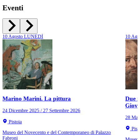
Eventi
10
Agosto
LUNEDÌ
10
Ago
Marino Marini. La pittura
Due r
Giov
24 Dicembre 2025 / 27 Settembre 2026
28 Mar
Pistoia
Pist
Museo del Novecento e del Contemporaneo di Palazzo
Fabroni
Museo C