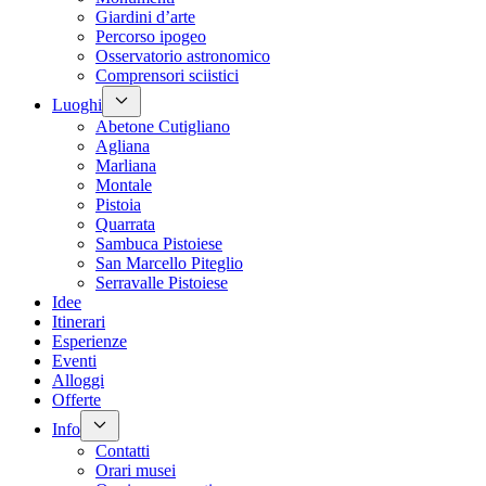
Giardini d’arte
Percorso ipogeo
Osservatorio astronomico
Comprensori sciistici
Luoghi
Abetone Cutigliano
Agliana
Marliana
Montale
Pistoia
Quarrata
Sambuca Pistoiese
San Marcello Piteglio
Serravalle Pistoiese
Idee
Itinerari
Esperienze
Eventi
Alloggi
Offerte
Info
Contatti
Orari musei