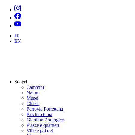
IT
EN
Scopri
Cammini
Natura
Musei
Chiese
Ferrovia Porrettana
Parchi a tema
Giardino Zoologico
Piazze e quartieri
Ville e palazzi