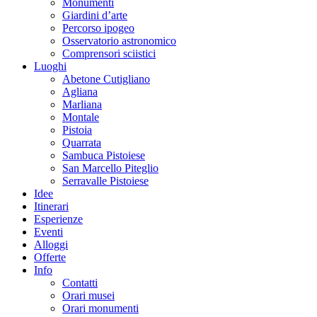
Monumenti
Giardini d’arte
Percorso ipogeo
Osservatorio astronomico
Comprensori sciistici
Luoghi
Abetone Cutigliano
Agliana
Marliana
Montale
Pistoia
Quarrata
Sambuca Pistoiese
San Marcello Piteglio
Serravalle Pistoiese
Idee
Itinerari
Esperienze
Eventi
Alloggi
Offerte
Info
Contatti
Orari musei
Orari monumenti