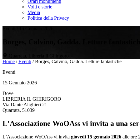
Orari monumenti
Volti e storie
Media
Politica della Privacy
Eventi
/
15 Gennaio 2026
Borges, Calvino, Gadda. Letture fantastic
Quarrata, Libreria Il Ghirigoro
Home
/
Eventi
/
Borges, Calvino, Gadda. Letture fantastiche
Eventi
15 Gennaio 2026
Dove
LIBRERIA IL GHIRIGORO
Via Dante Alighieri 21
Quarrata, 51039
L'Associazione WoOAss vi invita a una serat
L’Associazione WoOAss vi invita
giovedì 15 gennaio 2026
alle ore 2