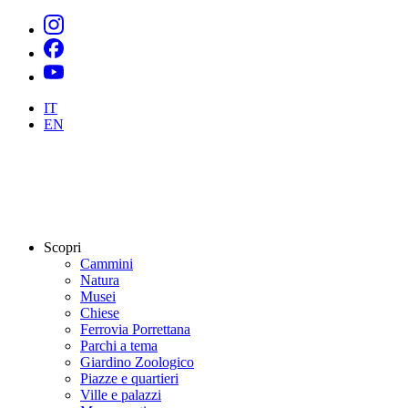
IT
EN
Scopri
Cammini
Natura
Musei
Chiese
Ferrovia Porrettana
Parchi a tema
Giardino Zoologico
Piazze e quartieri
Ville e palazzi