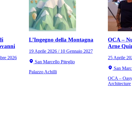
di
L’Ingegno della Montagna
OCA – Nu
ovanni
Arne Qui
19 Aprile 2026 / 10 Gennaio 2027
mbre 2026
25 Aprile 2
San Marcello Piteglio
San Marce
Palazzo Achilli
OCA – Oasy 
Architecture