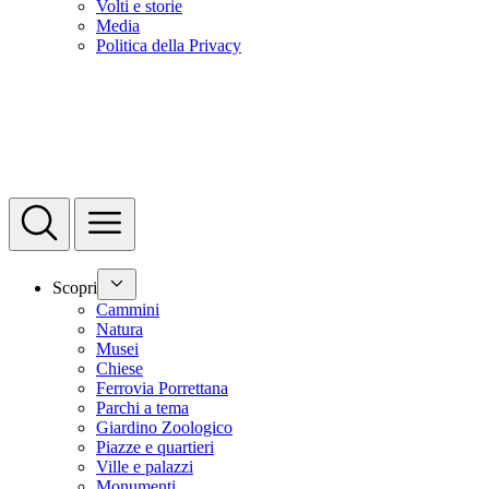
Volti e storie
Media
Politica della Privacy
Scopri
Cammini
Natura
Musei
Chiese
Ferrovia Porrettana
Parchi a tema
Giardino Zoologico
Piazze e quartieri
Ville e palazzi
Monumenti