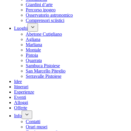
Giardini d’arte
Percorso ipogeo
Osservatorio astronomico
Comprensori sciistici
Luoghi
Abetone Cutigliano
Agliana
Marliana
Montale
Pistoia
Quarrata
Sambuca Pistoiese
San Marcello Piteglio
Serravalle Pistoiese
Idee
Itinerari
Esperienze
Eventi
Alloggi
Offerte
Info
Contatti
Orari musei