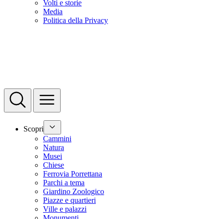
Volti e storie
Media
Politica della Privacy
Scopri
Cammini
Natura
Musei
Chiese
Ferrovia Porrettana
Parchi a tema
Giardino Zoologico
Piazze e quartieri
Ville e palazzi
Monumenti