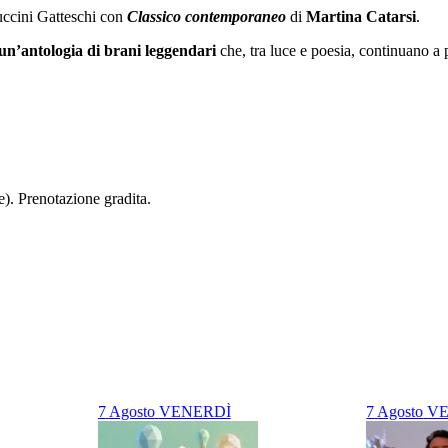
uccini Gatteschi con
Classico contemporaneo
di
Martina Catarsi
.
un’antologia di brani leggendari
che, tra luce e poesia, continuano a p
e). Prenotazione gradita.
7
Agosto
VENERDÌ
7
Agosto
VE