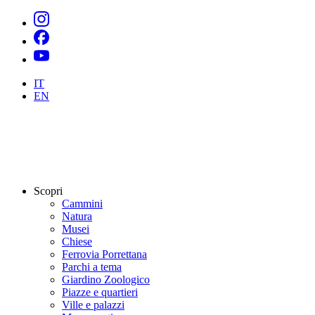
IT
EN
Scopri
Cammini
Natura
Musei
Chiese
Ferrovia Porrettana
Parchi a tema
Giardino Zoologico
Piazze e quartieri
Ville e palazzi