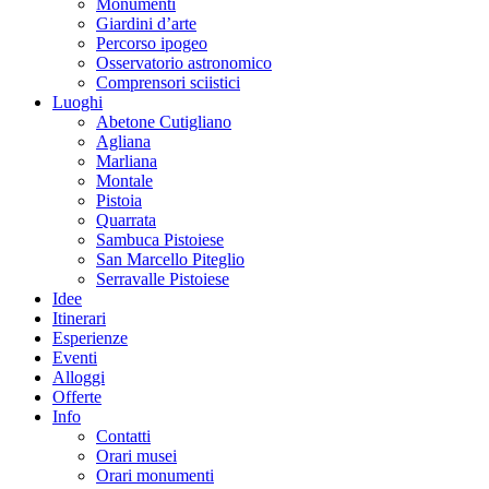
Monumenti
Giardini d’arte
Percorso ipogeo
Osservatorio astronomico
Comprensori sciistici
Luoghi
Abetone Cutigliano
Agliana
Marliana
Montale
Pistoia
Quarrata
Sambuca Pistoiese
San Marcello Piteglio
Serravalle Pistoiese
Idee
Itinerari
Esperienze
Eventi
Alloggi
Offerte
Info
Contatti
Orari musei
Orari monumenti