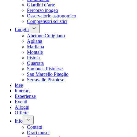
Giardini d’arte
Percorso ipogeo
Osservatorio astronomico
Comprensori sciistici
Luoghi
Abetone Cutigliano
Agliana
Marliana
Montale
Pistoia
Quarrata
Sambuca Pistoiese
San Marcello Piteglio
Serravalle Pistoiese
Idee
Itinerari
Esperienze
Eventi
Alloggi
Offerte
Info
Contatti
Orari musei