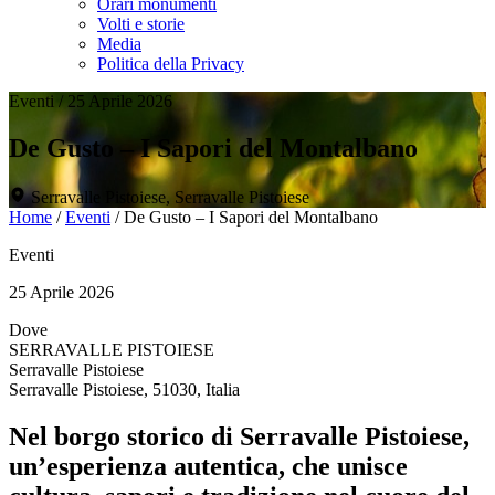
Orari monumenti
Volti e storie
Media
Politica della Privacy
Eventi
/
25 Aprile 2026
De Gusto – I Sapori del Montalbano
Serravalle Pistoiese, Serravalle Pistoiese
Home
/
Eventi
/
De Gusto – I Sapori del Montalbano
Eventi
25 Aprile 2026
Dove
SERRAVALLE PISTOIESE
Serravalle Pistoiese
Serravalle Pistoiese, 51030, Italia
Nel borgo storico di Serravalle Pistoiese,
un’esperienza autentica, che unisce