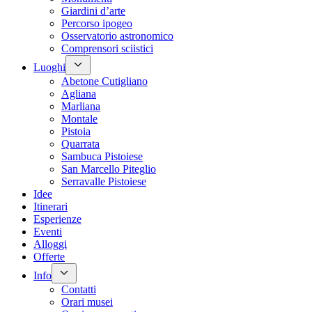
Giardini d’arte
Percorso ipogeo
Osservatorio astronomico
Comprensori sciistici
Luoghi
Abetone Cutigliano
Agliana
Marliana
Montale
Pistoia
Quarrata
Sambuca Pistoiese
San Marcello Piteglio
Serravalle Pistoiese
Idee
Itinerari
Esperienze
Eventi
Alloggi
Offerte
Info
Contatti
Orari musei