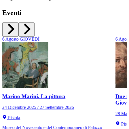
Eventi
6
Agosto
GIOVEDÌ
6
Agos
Marino Marini. La pittura
Due r
Giov
24 Dicembre 2025 / 27 Settembre 2026
28 Mar
Pistoia
Pist
Museo del Novecento e del Contemporaneo di Palazzo