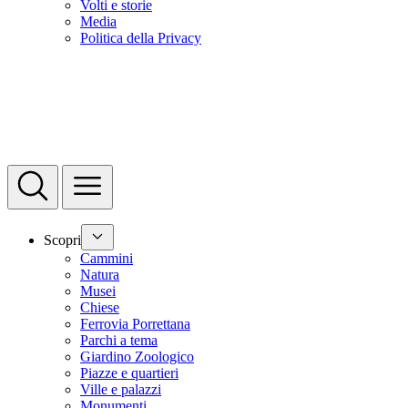
Volti e storie
Media
Politica della Privacy
Scopri
Cammini
Natura
Musei
Chiese
Ferrovia Porrettana
Parchi a tema
Giardino Zoologico
Piazze e quartieri
Ville e palazzi
Monumenti