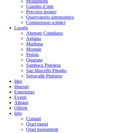
Monumenti
Giardini d’arte
Percorso ipogeo
Osservatorio astronomico
Comprensori sciistici
Luoghi
Abetone Cutigliano
Agliana
Marliana
Montale
Pistoia
Quarrata
Sambuca Pistoiese
San Marcello Piteglio
Serravalle Pistoiese
Idee
Itinerari
Esperienze
Eventi
Alloggi
Offerte
Info
Contatti
Orari musei
Orari monumenti