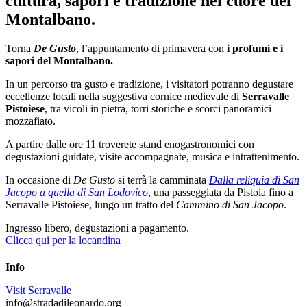
cultura, sapori e tradizione nel cuore del
Montalbano.
Torna
De Gusto
, l’appuntamento di primavera con
i profumi e i
sapori del Montalbano.
In un percorso tra gusto e tradizione, i visitatori potranno degustare
eccellenze locali nella suggestiva cornice medievale di
Serravalle
Pistoiese
, tra vicoli in pietra, torri storiche e scorci panoramici
mozzafiato.
A partire dalle ore 11 troverete stand enogastronomici con
degustazioni guidate, visite accompagnate, musica e intrattenimento.
In occasione di
De Gusto
si terrà la camminata
Dalla reliquia di San
Jacopo a quella di San Lodovico
, una passeggiata da Pistoia fino a
Serravalle Pistoiese, lungo un tratto del
Cammino di San Jacopo
.
Ingresso libero, degustazioni a pagamento.
Clicca qui per la locandina
Info
Visit Serravalle
info@stradadileonardo.org