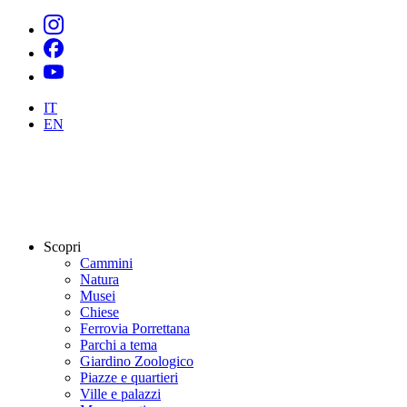
IT
EN
Scopri
Cammini
Natura
Musei
Chiese
Ferrovia Porrettana
Parchi a tema
Giardino Zoologico
Piazze e quartieri
Ville e palazzi