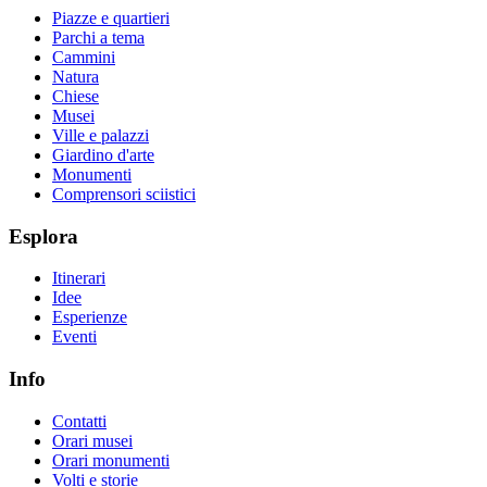
Piazze e quartieri
Parchi a tema
Cammini
Natura
Chiese
Musei
Ville e palazzi
Giardino d'arte
Monumenti
Comprensori sciistici
Esplora
Itinerari
Idee
Esperienze
Eventi
Info
Contatti
Orari musei
Orari monumenti
Volti e storie