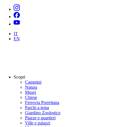
IT
EN
Scopri
Cammini
Natura
Musei
Chiese
Ferrovia Porrettana
Parchi a tema
Giardino Zoologico
Piazze e quartieri
Ville e palazzi