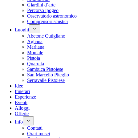
Giardini d’arte
Percorso ipogeo
Osservatorio astronomico
Comprensori sciistici
Luoghi
Abetone Cutigliano
Agliana
Marliana
Montale
Pistoia
Quarrata
Sambuca Pistoiese
San Marcello Piteglio
Serravalle Pistoiese
Idee
Itinerari
Esperienze
Eventi
Alloggi
Offerte
Info
Contatti
Orari musei