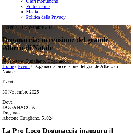
Orari monumenti
Volti e storie
Media
Politica della Privacy
Eventi
/
30 Novembre 2025
Doganaccia: accensione del grande
Albero di Natale
Abetone Cutigliano, Doganaccia
Home
/
Eventi
/
Doganaccia: accensione del grande Albero di
Natale
Eventi
30 Novembre 2025
Dove
DOGANACCIA
Doganaccia
Abetone Cutigliano, 51024
La Pro Loco Doganaccia inaugura il