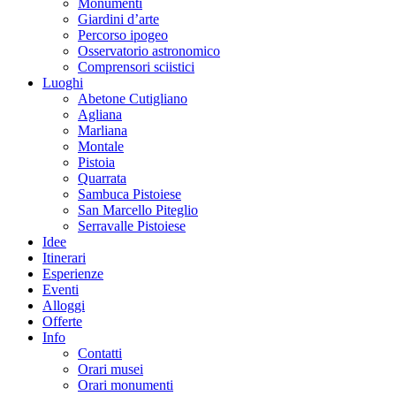
Monumenti
Giardini d’arte
Percorso ipogeo
Osservatorio astronomico
Comprensori sciistici
Luoghi
Abetone Cutigliano
Agliana
Marliana
Montale
Pistoia
Quarrata
Sambuca Pistoiese
San Marcello Piteglio
Serravalle Pistoiese
Idee
Itinerari
Esperienze
Eventi
Alloggi
Offerte
Info
Contatti
Orari musei
Orari monumenti