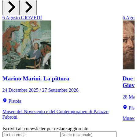
6
Agosto
GIOVEDÌ
6
Agos
Marino Marini. La pittura
Due r
Giov
24 Dicembre 2025 / 27 Settembre 2026
28 Mar
Pistoia
Pist
Museo del Novecento e del Contemporaneo di Palazzo
Fabroni
Museo C
Iscriviti alla newsletter per restare aggiornato