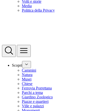
Volti e storie
Media
Politica della Privacy
Scopri
Cammini
Natura
Musei
Chiese
Ferrovia Porrettana
Parchi a tema
Giardino Zoologico
Piazze e quartieri
Ville e palazzi
Monumenti