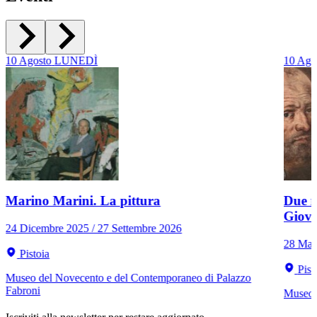
10
Agosto
LUNEDÌ
10
Ago
Marino Marini. La pittura
Due r
Giov
24 Dicembre 2025 / 27 Settembre 2026
28 Mar
Pistoia
Pist
Museo del Novecento e del Contemporaneo di Palazzo
Fabroni
Museo C