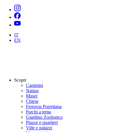
IT
EN
Scopri
Cammini
Natura
Musei
Chiese
Ferrovia Porrettana
Parchi a tema
Giardino Zoologico
Piazze e quartieri
Ville e palazzi