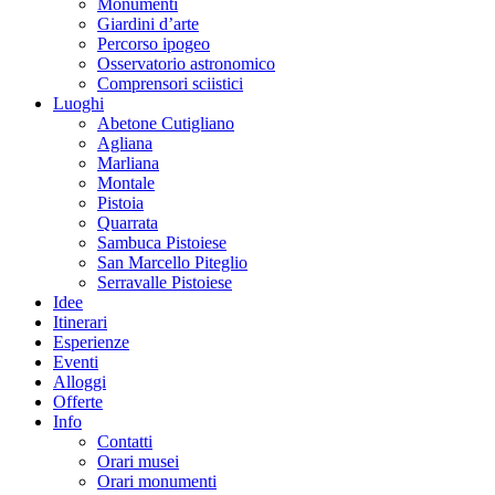
Monumenti
Giardini d’arte
Percorso ipogeo
Osservatorio astronomico
Comprensori sciistici
Luoghi
Abetone Cutigliano
Agliana
Marliana
Montale
Pistoia
Quarrata
Sambuca Pistoiese
San Marcello Piteglio
Serravalle Pistoiese
Idee
Itinerari
Esperienze
Eventi
Alloggi
Offerte
Info
Contatti
Orari musei
Orari monumenti