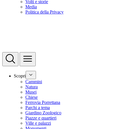
Volti e storie
Media
Politica della Privacy
Scopri
Cammini
Natura
Musei
Chiese
Ferrovia Porrettana
Parchi a tema
Giardino Zoologico
Piazze e quartieri
Ville e palazzi
Monumenti