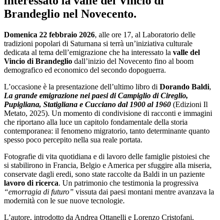
interessato la valle del Vincio di
Brandeglio nel Novecento.
Domenica 22 febbraio 2026
, alle ore 17, al Laboratorio delle
tradizioni popolari di Saturnana si terrà un’iniziativa culturale
dedicata al tema dell’emigrazione che ha interessato la
valle del
Vincio di Brandeglio
dall’inizio del Novecento fino al boom
demografico ed economico del secondo dopoguerra.
L’occasione è la presentazione dell’ultimo libro di
Dorando Baldi
,
La grande emigrazione nei paesi di Campiglio di Cireglio,
Pupigliana, Statigliana e Cucciano dal 1900 al 1960
(Edizioni Il
Metato, 2025). Un momento di condivisione di racconti e immagini
che riportano alla luce un capitolo fondamentale della storia
contemporanea: il fenomeno migratorio, tanto determinante quanto
spesso poco percepito nella sua reale portata.
Fotografie di vita quotidiana e di lavoro delle famiglie pistoiesi che
si stabilirono in Francia, Belgio e America per sfuggire alla miseria,
conservate dagli eredi, sono state raccolte da Baldi in un paziente
lavoro di ricerca
. Un patrimonio che testimonia la progressiva
“emorragia di futuro”
vissuta dai paesi montani mentre avanzava la
modernità con le sue nuove tecnologie.
L’autore, introdotto da Andrea Ottanelli e Lorenzo Cristofani,