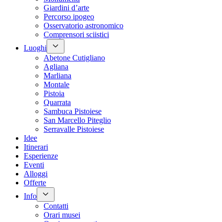
Giardini d’arte
Percorso ipogeo
Osservatorio astronomico
Comprensori sciistici
Luoghi
Abetone Cutigliano
Agliana
Marliana
Montale
Pistoia
Quarrata
Sambuca Pistoiese
San Marcello Piteglio
Serravalle Pistoiese
Idee
Itinerari
Esperienze
Eventi
Alloggi
Offerte
Info
Contatti
Orari musei