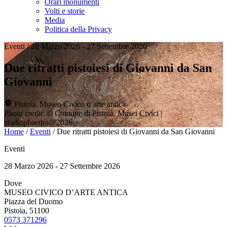
Orari monumenti
Volti e storie
Media
Politica della Privacy
Eventi
/
28 Marzo 2026 - 27 Settembre 2026
Due ritratti pistoiesi di Giovanni da San
Giovanni
Pistoia, Museo Civico d’arte antica
Photo credit: © Comune di Pistoia, Musei Civici |
studiophaedra@2026
Home
/
Eventi
/
Due ritratti pistoiesi di Giovanni da San Giovanni
Eventi
28 Marzo 2026 - 27 Settembre 2026
Dove
MUSEO CIVICO D’ARTE ANTICA
Piazza del Duomo
Pistoia, 51100
0573 371296