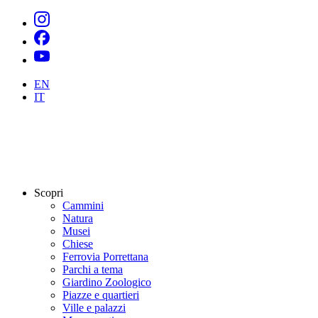
EN
IT
Scopri
Cammini
Natura
Musei
Chiese
Ferrovia Porrettana
Parchi a tema
Giardino Zoologico
Piazze e quartieri
Ville e palazzi