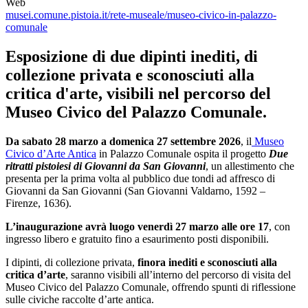
Web
musei.comune.pistoia.it/rete-museale/museo-civico-in-palazzo-
comunale
Esposizione di due dipinti inediti, di
collezione privata e sconosciuti alla
critica d'arte, visibili nel percorso del
Museo Civico del Palazzo Comunale.
Da sabato 28 marzo a domenica 27 settembre 2026
, il
Museo
Civico d’Arte Antica
in Palazzo Comunale ospita il progetto
Due
ritratti pistoiesi di Giovanni da San Giovanni
, un allestimento che
presenta per la prima volta al pubblico due tondi ad affresco di
Giovanni da San Giovanni (San Giovanni Valdarno, 1592 –
Firenze, 1636).
L’inaugurazione avrà luogo venerdì 27 marzo alle ore 17
, con
ingresso libero e gratuito fino a esaurimento posti disponibili.
I dipinti, di collezione privata,
finora inediti e sconosciuti alla
critica d’arte
, saranno visibili all’interno del percorso di visita del
Museo Civico del Palazzo Comunale, offrendo spunti di riflessione
sulle civiche raccolte d’arte antica.