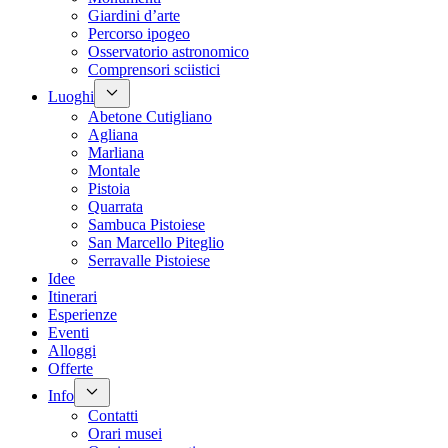
Giardini d’arte
Percorso ipogeo
Osservatorio astronomico
Comprensori sciistici
Luoghi
Abetone Cutigliano
Agliana
Marliana
Montale
Pistoia
Quarrata
Sambuca Pistoiese
San Marcello Piteglio
Serravalle Pistoiese
Idee
Itinerari
Esperienze
Eventi
Alloggi
Offerte
Info
Contatti
Orari musei