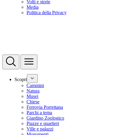
Volti e storie
Media
Politica della Privacy
Scopri
Cammini
Natura
Musei
Chiese
Ferrovia Porrettana
Parchi a tema
Giardino Zoologico
Piazze e quartieri
Ville e palazzi
Monumenti