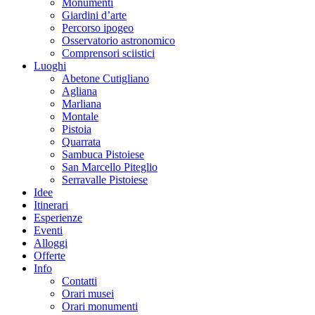
Monumenti
Giardini d’arte
Percorso ipogeo
Osservatorio astronomico
Comprensori sciistici
Luoghi
Abetone Cutigliano
Agliana
Marliana
Montale
Pistoia
Quarrata
Sambuca Pistoiese
San Marcello Piteglio
Serravalle Pistoiese
Idee
Itinerari
Esperienze
Eventi
Alloggi
Offerte
Info
Contatti
Orari musei
Orari monumenti