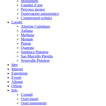
Monumenti
Giardini d’arte
Percorso ipogeo
Osservatorio astronomico
Comprensori sciistici
Luoghi
Abetone Cutigliano
Agliana
Marliana
Montale
Pistoia
Quarrata
Sambuca Pistoiese
San Marcello Piteglio
Serravalle Pistoiese
Idee
Itinerari
Esperienze
Eventi
Alloggi
Offerte
Info
Contatti
Orari musei
Orari monumenti