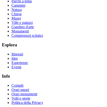
Parchi a tema
Cammini
Natura
Chiese
Musei
Ville e palazzi
Giardino d'arte
Monumenti
Comprensori sciistici
Esplora
Itinerari
Idee
Esperienze
Eventi
Info
Contatti
Orari musei
Orari monumenti
Volti e storie
Politica della Privacy