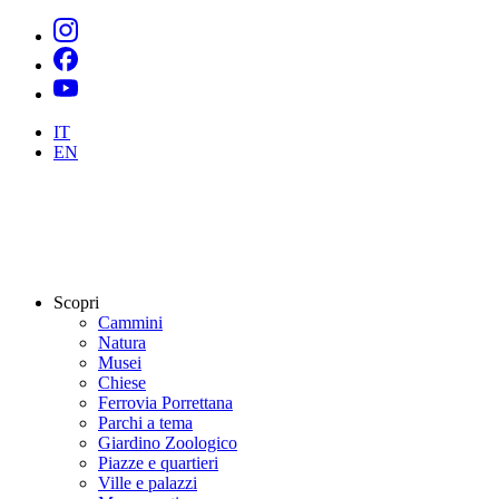
IT
EN
Scopri
Cammini
Natura
Musei
Chiese
Ferrovia Porrettana
Parchi a tema
Giardino Zoologico
Piazze e quartieri
Ville e palazzi