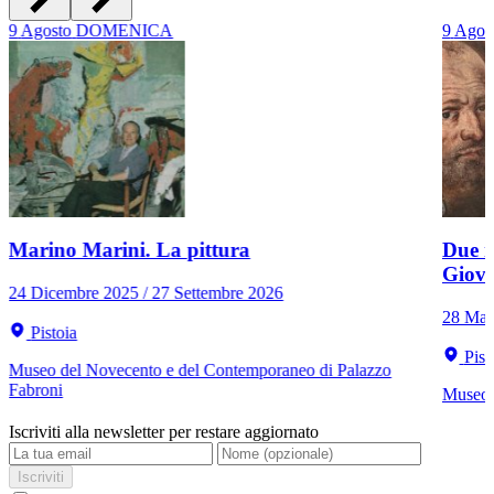
9
Agosto
DOMENICA
9
Agos
Marino Marini. La pittura
Due r
Giov
24 Dicembre 2025 / 27 Settembre 2026
28 Mar
Pistoia
Pist
Museo del Novecento e del Contemporaneo di Palazzo
Fabroni
Museo C
Iscriviti alla newsletter per restare aggiornato
Iscriviti