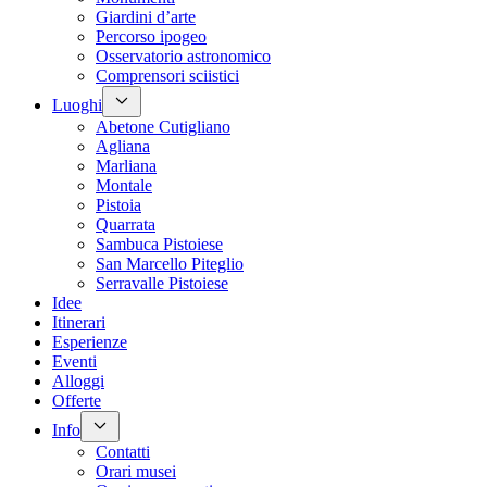
Giardini d’arte
Percorso ipogeo
Osservatorio astronomico
Comprensori sciistici
Luoghi
Abetone Cutigliano
Agliana
Marliana
Montale
Pistoia
Quarrata
Sambuca Pistoiese
San Marcello Piteglio
Serravalle Pistoiese
Idee
Itinerari
Esperienze
Eventi
Alloggi
Offerte
Info
Contatti
Orari musei