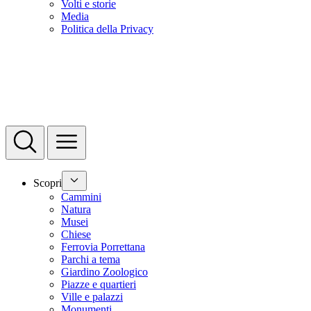
Volti e storie
Media
Politica della Privacy
Scopri
Cammini
Natura
Musei
Chiese
Ferrovia Porrettana
Parchi a tema
Giardino Zoologico
Piazze e quartieri
Ville e palazzi
Monumenti