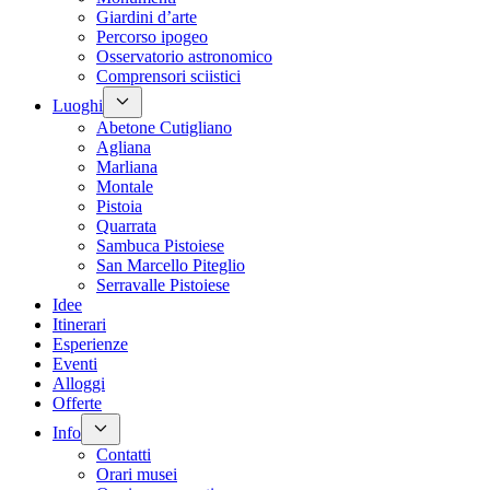
Giardini d’arte
Percorso ipogeo
Osservatorio astronomico
Comprensori sciistici
Luoghi
Abetone Cutigliano
Agliana
Marliana
Montale
Pistoia
Quarrata
Sambuca Pistoiese
San Marcello Piteglio
Serravalle Pistoiese
Idee
Itinerari
Esperienze
Eventi
Alloggi
Offerte
Info
Contatti
Orari musei