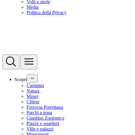
Volti e storie
Media
Politica della Privacy
Scopri
Cammini
Natura
Musei
Chiese
Ferrovia Porrettana
Parchi a tema
Giardino Zoologico
Piazze e quartieri
Ville e palazzi
Monumenti