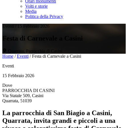
Orari monumenti
Volti e storie
Media
Politica della Privacy
Eventi
/
15 Febbraio 2026
Festa di Carnevale a Casini
Quarrata, Parrocchia di Casini
Home
/
Eventi
/
Festa di Carnevale a Casini
Eventi
15 Febbraio 2026
Dove
PARROCCHIA DI CASINI
Via Statale 509, Casini
Quarrata, 51039
La parrocchia di San Biagio a Casini,
Quarrata, invita grandi e piccoli a una