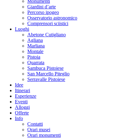
Monumenti
Giardini d’arte
Percorso ipogeo
Osservatorio astronomico
Comprensori sciistici
Luoghi
Abetone Cutigliano
Agliana
Marliana
Montale
Pistoia
Quarrata
Sambuca Pistoiese
San Marcello Piteglio
Serravalle Pistoiese
Idee
Itinerari
Esperienze
Eventi
Alloggi
Offerte
Info
Contatti
Orari musei
Orari monumenti