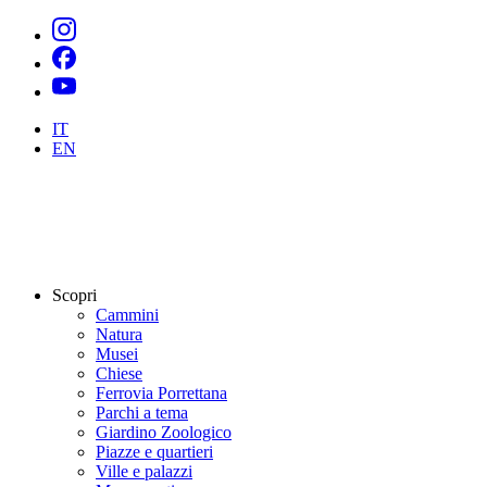
IT
EN
Scopri
Cammini
Natura
Musei
Chiese
Ferrovia Porrettana
Parchi a tema
Giardino Zoologico
Piazze e quartieri
Ville e palazzi