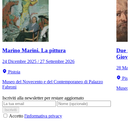
Marino Marini. La pittura
Due r
Giov
24 Dicembre 2025 / 27 Settembre 2026
28 Mar
Pistoia
Pist
Museo del Novecento e del Contemporaneo di Palazzo
Fabroni
Museo C
Iscriviti alla newsletter per restare aggiornato
Iscriviti
Accetto
l'informativa privacy