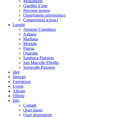
Monumenti
Giardini d’arte
Percorso ipogeo
Osservatorio astronomico
Comprensori sciistici
Luoghi
Abetone Cutigliano
Agliana
Marliana
Montale
Pistoia
Quarrata
Sambuca Pistoiese
San Marcello Piteglio
Serravalle Pistoiese
Idee
Itinerari
Esperienze
Eventi
Alloggi
Offerte
Info
Contatti
Orari musei
Orari monumenti