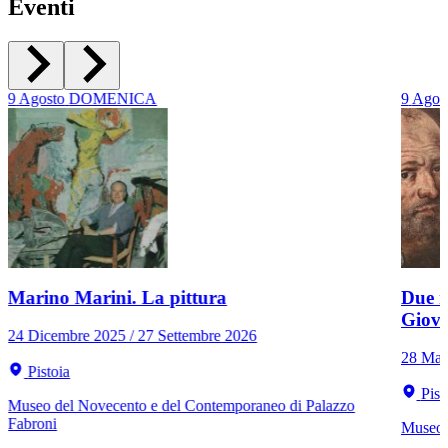
Eventi
9
Agosto
DOMENICA
9
Agos
Marino Marini. La pittura
Due r
Giov
24 Dicembre 2025 / 27 Settembre 2026
28 Mar
Pistoia
Pist
Museo del Novecento e del Contemporaneo di Palazzo
Fabroni
Museo C