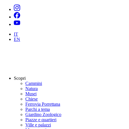
IT
EN
Scopri
Cammini
Natura
Musei
Chiese
Ferrovia Porrettana
Parchi a tema
Giardino Zoologico
Piazze e quartieri
Ville e palazzi