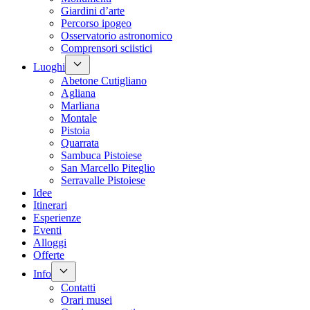
Giardini d’arte
Percorso ipogeo
Osservatorio astronomico
Comprensori sciistici
Luoghi
Abetone Cutigliano
Agliana
Marliana
Montale
Pistoia
Quarrata
Sambuca Pistoiese
San Marcello Piteglio
Serravalle Pistoiese
Idee
Itinerari
Esperienze
Eventi
Alloggi
Offerte
Info
Contatti
Orari musei