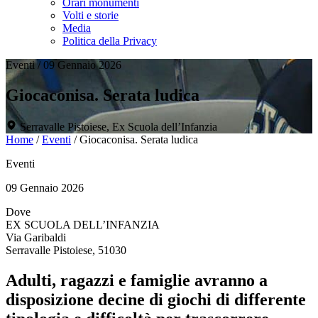
Orari monumenti
Volti e storie
Media
Politica della Privacy
Eventi
/
09 Gennaio 2026
Giocaconisa. Serata ludica
Serravalle Pistoiese, Ex Scuola dell’Infanzia
Home
/
Eventi
/
Giocaconisa. Serata ludica
Eventi
09 Gennaio 2026
Dove
EX SCUOLA DELL’INFANZIA
Via Garibaldi
Serravalle Pistoiese, 51030
Adulti, ragazzi e famiglie avranno a
disposizione decine di giochi di differente