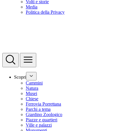
Volti e storie
Media
Politica della Privacy
Scopri
Cammini
Natura
Musei
Chiese
Ferrovia Porrettana
Parchi a tema
Giardino Zoologico
Piazze e quartieri
Ville e palazzi
Monumenti