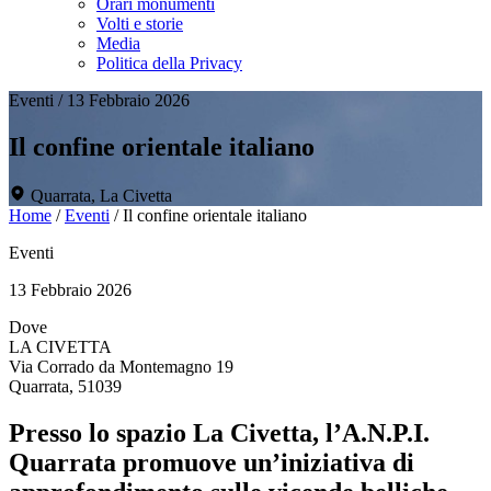
Orari monumenti
Volti e storie
Media
Politica della Privacy
Eventi
/
13 Febbraio 2026
Il confine orientale italiano
Quarrata, La Civetta
Home
/
Eventi
/
Il confine orientale italiano
Eventi
13 Febbraio 2026
Dove
LA CIVETTA
Via Corrado da Montemagno 19
Quarrata, 51039
Presso lo spazio La Civetta, l’A.N.P.I.
Quarrata promuove un’iniziativa di