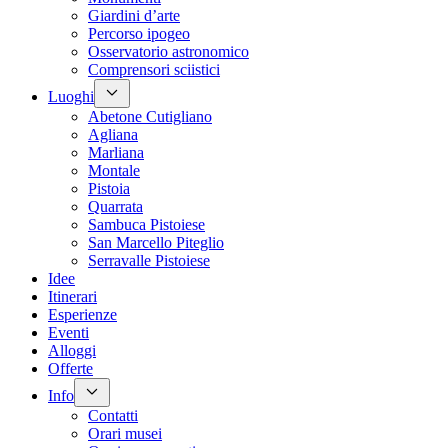
Giardini d’arte
Percorso ipogeo
Osservatorio astronomico
Comprensori sciistici
Luoghi
Abetone Cutigliano
Agliana
Marliana
Montale
Pistoia
Quarrata
Sambuca Pistoiese
San Marcello Piteglio
Serravalle Pistoiese
Idee
Itinerari
Esperienze
Eventi
Alloggi
Offerte
Info
Contatti
Orari musei