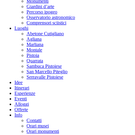
Monumenti
Giardini d’arte
Percorso ipogeo
Osservatorio astronomico
Comprensori sciistici
Luoghi
Abetone Cutigliano
Agliana
Marliana
Montale
Pistoia
Quarrata
Sambuca Pistoiese
San Marcello Piteglio
Serravalle Pistoiese
Idee
Itinerari
Esperienze
Eventi
Alloggi
Offerte
Info
Contatti
Orari musei
Orari monumenti