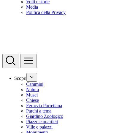
Volti e storie
Media
Politica della Privacy
Scopri
Cammini
Natura
Musei
Chiese
Ferrovia Porrettana
Parchi a tema
Giardino Zoologico
Piazze e quartieri
Ville e palazzi
Monumenti