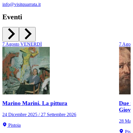
info@visitquarrata.it
Eventi
7
Agosto
VENERDÌ
7
Agos
Marino Marini. La pittura
Due r
Giov
24 Dicembre 2025 / 27 Settembre 2026
28 Mar
Pistoia
Pist