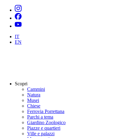
IT
EN
Scopri
Cammini
Natura
Musei
Chiese
Ferrovia Porrettana
Parchi a tema
Giardino Zoologico
Piazze e quartieri
Ville e palazzi