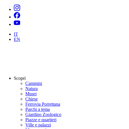
IT
EN
Scopri
Cammini
Natura
Musei
Chiese
Ferrovia Porrettana
Parchi a tema
Giardino Zoologico
Piazze e quartieri
Ville e palazzi