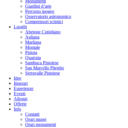
Monumenti
Giardini d’arte
Percorso ipogeo
Osservatorio astronomico
Comprensori sciistici
Luoghi
Abetone Cutigliano
Agliana
Marliana
Montale
Pistoia
Quarrata
Sambuca Pistoiese
San Marcello Piteglio
Serravalle Pistoiese
Idee
Itinerari
Esperienze
Eventi
Alloggi
Offerte
Info
Contatti
Orari musei
Orari monumenti