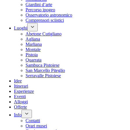
Giardini d’arte
Percorso ipogeo
Osservatorio astronomico
Comprensori sciistici
Luoghi
Abetone Cutigliano
Agliana
Marliana
Montale
Pistoia
Quarrata
Sambuca Pistoiese
San Marcello Piteglio
Serravalle Pistoiese
Idee
Itinerari
Esperienze
Eventi
Alloggi
Offerte
Info
Contatti
Orari musei