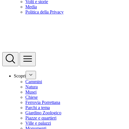
Volti e storie
Media
Politica della Privacy
Scopri
Cammini
Natura
Musei
Chiese
Ferrovia Porrettana
Parchi a tema
Giardino Zoologico
Piazze e quartieri
Ville e palazzi
Monumenti