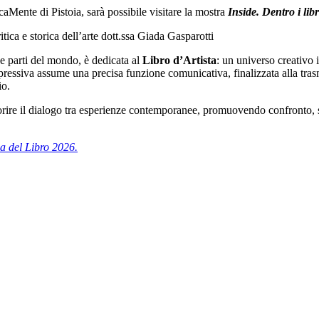
icaMente di Pistoia, sarà possibile visitare la mostra
Inside. Dentro i libr
ritica e storica dell’arte dott.ssa Giada Gasparotti
rse parti del mondo, è dedicata al
Libro d’Artista
: un universo creativo i
spressiva assume una precisa funzione comunicativa, finalizzata alla tra
io.
vorire il dialogo tra esperienze contemporanee, promuovendo confronto, sc
na del Libro 2026.