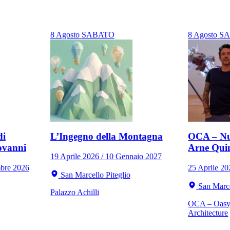
8
Agosto
SABATO
8
Agosto
S
di
L’Ingegno della Montagna
OCA – Nu
ovanni
Arne Qui
19 Aprile 2026 / 10 Gennaio 2027
mbre 2026
25 Aprile 2
San Marcello Piteglio
San Marce
Palazzo Achilli
OCA – Oasy 
Architecture