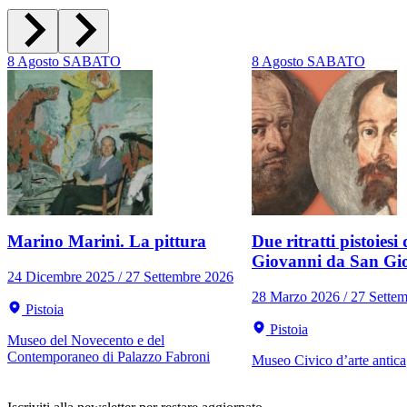
8
Agosto
SABATO
8
Agosto
SABATO
Marino Marini. La pittura
Due ritratti pistoiesi 
Giovanni da San Gi
24 Dicembre 2025 / 27 Settembre 2026
28 Marzo 2026 / 27 Sette
Pistoia
Pistoia
Museo del Novecento e del
Contemporaneo di Palazzo Fabroni
Museo Civico d’arte antica