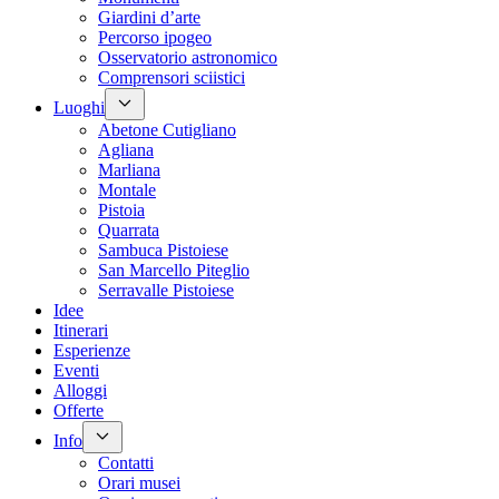
Giardini d’arte
Percorso ipogeo
Osservatorio astronomico
Comprensori sciistici
Luoghi
Abetone Cutigliano
Agliana
Marliana
Montale
Pistoia
Quarrata
Sambuca Pistoiese
San Marcello Piteglio
Serravalle Pistoiese
Idee
Itinerari
Esperienze
Eventi
Alloggi
Offerte
Info
Contatti
Orari musei