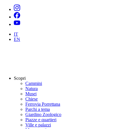
IT
EN
Scopri
Cammini
Natura
Musei
Chiese
Ferrovia Porrettana
Parchi a tema
Giardino Zoologico
Piazze e quartieri
Ville e palazzi