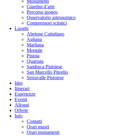
Monumenti
Giardini d’arte
Percorso ipogeo
Osservatorio astronomico
Comprensori sciistici
Luoghi
Abetone Cutigliano
Agliana
Marliana
Montale
Pistoia
Quarrata
Sambuca Pistoiese
San Marcello Piteglio
Serravalle Pistoiese
Idee
Itinerari
Esperienze
Eventi
Alloggi
Offerte
Info
Contatti
Orari musei
Orari monumenti