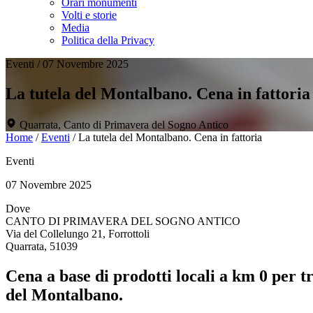
Orari monumenti
Volti e storie
Media
Politica della Privacy
Eventi
/
07 Novembre 2025
La tutela del Montalbano. Cena in fattoria
Quarrata, Canto di Primavera del Sogno Antico
Home
/
Eventi
/
La tutela del Montalbano. Cena in fattoria
Eventi
07 Novembre 2025
Dove
CANTO DI PRIMAVERA DEL SOGNO ANTICO
Via del Collelungo 21, Forrottoli
Quarrata, 51039
Cena a base di prodotti locali a km 0 per 
del Montalbano.