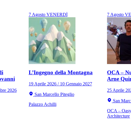
7
Agosto
VENERDÌ
7
Agosto
VE
di
L’Ingegno della Montagna
OCA – Nu
ovanni
Arne Qui
19 Aprile 2026 / 10 Gennaio 2027
mbre 2026
25 Aprile 2
San Marcello Piteglio
San Marce
Palazzo Achilli
OCA – Oasy 
Architecture