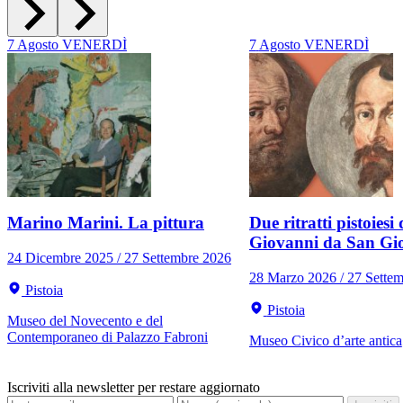
7
Agosto
VENERDÌ
7
Agosto
VENERDÌ
Marino Marini. La pittura
Due ritratti pistoiesi 
Giovanni da San Gi
24 Dicembre 2025 / 27 Settembre 2026
28 Marzo 2026 / 27 Sette
Pistoia
Pistoia
Museo del Novecento e del
Contemporaneo di Palazzo Fabroni
Museo Civico d’arte antica
Iscriviti alla newsletter per restare aggiornato