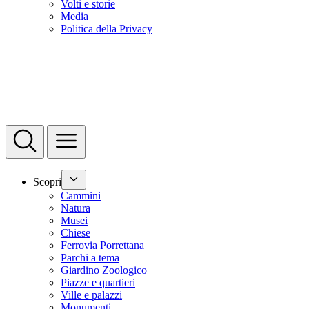
Volti e storie
Media
Politica della Privacy
Scopri
Cammini
Natura
Musei
Chiese
Ferrovia Porrettana
Parchi a tema
Giardino Zoologico
Piazze e quartieri
Ville e palazzi
Monumenti