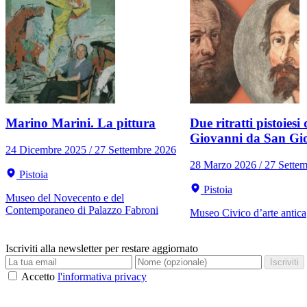
Marino Marini. La pittura
Due ritratti pistoiesi 
Giovanni da San Gi
24 Dicembre 2025 / 27 Settembre 2026
28 Marzo 2026 / 27 Sette
Pistoia
Pistoia
Museo del Novecento e del
Contemporaneo di Palazzo Fabroni
Museo Civico d’arte antica
Iscriviti alla newsletter per restare aggiornato
Iscriviti
Accetto
l'informativa privacy