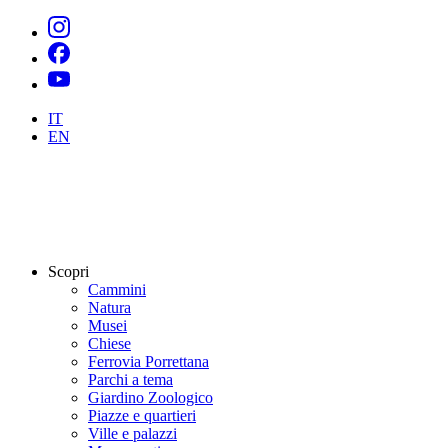
IT
EN
Scopri
Cammini
Natura
Musei
Chiese
Ferrovia Porrettana
Parchi a tema
Giardino Zoologico
Piazze e quartieri
Ville e palazzi