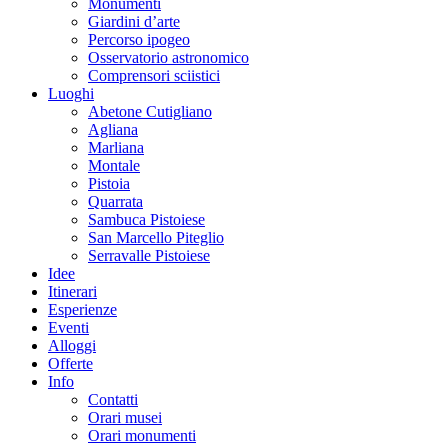
Monumenti
Giardini d’arte
Percorso ipogeo
Osservatorio astronomico
Comprensori sciistici
Luoghi
Abetone Cutigliano
Agliana
Marliana
Montale
Pistoia
Quarrata
Sambuca Pistoiese
San Marcello Piteglio
Serravalle Pistoiese
Idee
Itinerari
Esperienze
Eventi
Alloggi
Offerte
Info
Contatti
Orari musei
Orari monumenti