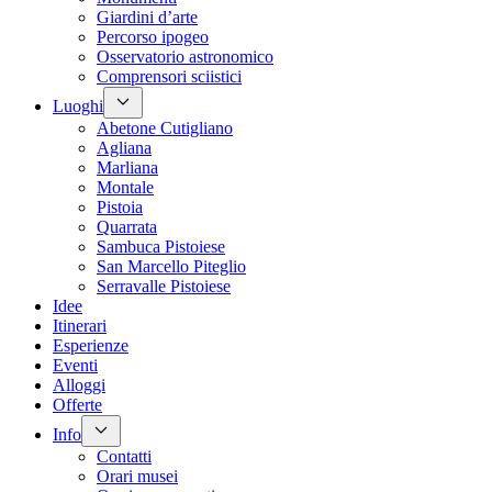
Giardini d’arte
Percorso ipogeo
Osservatorio astronomico
Comprensori sciistici
Luoghi
Abetone Cutigliano
Agliana
Marliana
Montale
Pistoia
Quarrata
Sambuca Pistoiese
San Marcello Piteglio
Serravalle Pistoiese
Idee
Itinerari
Esperienze
Eventi
Alloggi
Offerte
Info
Contatti
Orari musei