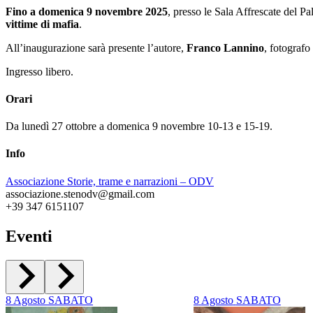
Fino a domenica 9 novembre 2025
, presso le Sala Affrescate del P
vittime di mafia
.
All’inaugurazione sarà presente l’autore,
Franco Lannino
, fotografo
Ingresso libero.
Orari
Da lunedì 27 ottobre a domenica 9 novembre 10-13 e 15-19.
Info
Associazione Storie, trame e narrazioni – ODV
associazione.stenodv@gmail.com
+39 347 6151107
Eventi
8
Agosto
SABATO
8
Agosto
SABATO