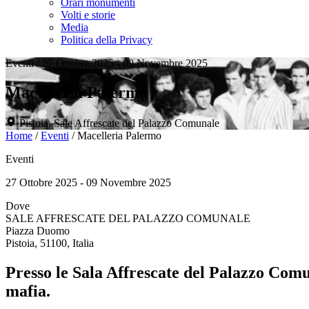
Orari monumenti
Volti e storie
Media
Politica della Privacy
Eventi
/
27 Ottobre 2025 - 09 Novembre 2025
Macelleria Palermo
Pistoia, Sale Affrescate del Palazzo Comunale
Home
/
Eventi
/
Macelleria Palermo
Eventi
27 Ottobre 2025 - 09 Novembre 2025
Dove
SALE AFFRESCATE DEL PALAZZO COMUNALE
Piazza Duomo
Pistoia, 51100, Italia
Presso le Sala Affrescate del Palazzo Comu
mafia.