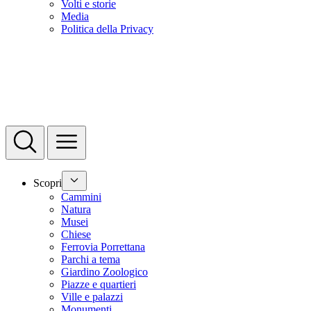
Volti e storie
Media
Politica della Privacy
Scopri
Cammini
Natura
Musei
Chiese
Ferrovia Porrettana
Parchi a tema
Giardino Zoologico
Piazze e quartieri
Ville e palazzi
Monumenti