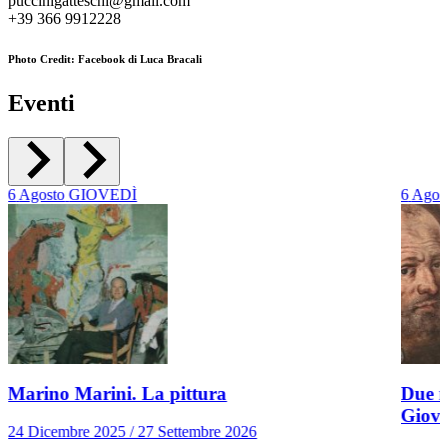
puccinigatteschi@gmail.com
+39 366 9912228
Photo Credit: Facebook di Luca Bracali
Eventi
6
Agosto
GIOVEDÌ
6
Agos
Marino Marini. La pittura
Due r
Giov
24 Dicembre 2025 / 27 Settembre 2026