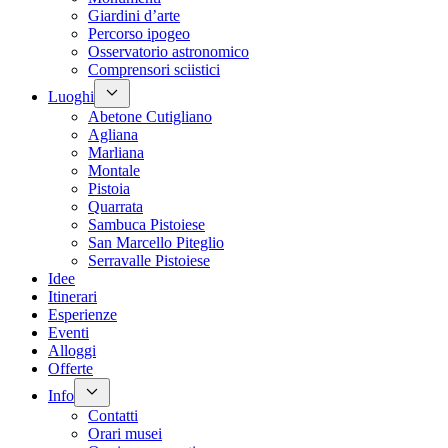
Giardini d’arte
Percorso ipogeo
Osservatorio astronomico
Comprensori sciistici
Luoghi
Abetone Cutigliano
Agliana
Marliana
Montale
Pistoia
Quarrata
Sambuca Pistoiese
San Marcello Piteglio
Serravalle Pistoiese
Idee
Itinerari
Esperienze
Eventi
Alloggi
Offerte
Info
Contatti
Orari musei