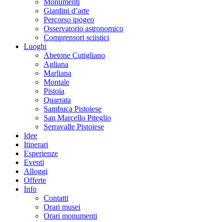
Monumenti
Giardini d’arte
Percorso ipogeo
Osservatorio astronomico
Comprensori sciistici
Luoghi
Abetone Cutigliano
Agliana
Marliana
Montale
Pistoia
Quarrata
Sambuca Pistoiese
San Marcello Piteglio
Serravalle Pistoiese
Idee
Itinerari
Esperienze
Eventi
Alloggi
Offerte
Info
Contatti
Orari musei
Orari monumenti