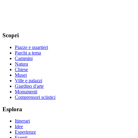
Scopri
Piazze e quartieri
Parchi a tema
Cammini
Natura
Chiese
Musei
Ville e palazzi
Giardino d'arte
Monumenti
Comprensori sciistici
Esplora
Itinerari
Idee
Esperienze
Eventi