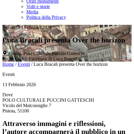
Orari monumenti
Volti e storie
Media
Politica della Privacy
Eventi
/
13 Febbraio 2026
Luca Bracali presenta Over the horizon
Pistoia, Polo Culturale Puccini Gatteschi
Photo Credit: Facebook di Luca Bracali
Home
/
Eventi
/
Luca Bracali presenta Over the horizon
Eventi
13 Febbraio 2026
Dove
POLO CULTURALE PUCCINI GATTESCHI
Vicolo del Malconsiglio 7
Pistoia, 51100
Attraverso immagini e riflessioni,
l’autore accompagnerà il pubblico in un