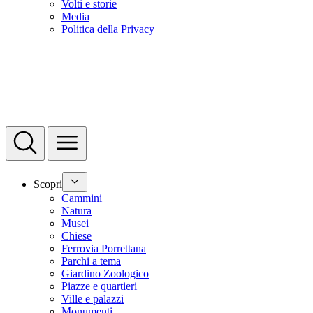
Volti e storie
Media
Politica della Privacy
Scopri
Cammini
Natura
Musei
Chiese
Ferrovia Porrettana
Parchi a tema
Giardino Zoologico
Piazze e quartieri
Ville e palazzi
Monumenti