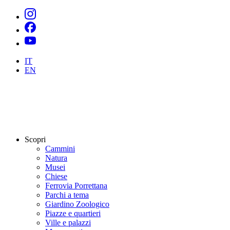
IT
EN
Scopri
Cammini
Natura
Musei
Chiese
Ferrovia Porrettana
Parchi a tema
Giardino Zoologico
Piazze e quartieri
Ville e palazzi