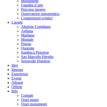
Monumenti
Giardini d’arte
Percorso ipogeo
Osservatorio astronomico
Comprensori sciistici
Luoghi
Abetone Cutigliano
Agliana
Marliana
Montale
Pistoia
Quarrata
Sambuca Pistoiese
San Marcello Piteglio
Serravalle Pistoiese
Idee
Itinerari
Esperienze
Eventi
Alloggi
Offerte
Info
Contatti
Orari musei
Orari monumenti