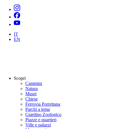
IT
EN
Scopri
Cammini
Natura
Musei
Chiese
Ferrovia Porrettana
Parchi a tema
Giardino Zoologico
Piazze e quartieri
Ville e palazzi