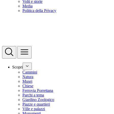
Volti e storie
Media
Politica della Privacy
Scopri
Cammini
Natura
Musei
Chiese
Ferrovia Porrettana
Parchi a tema
Giardino Zoologico
Piazze e quartieri
Ville e palazzi
Monumenti