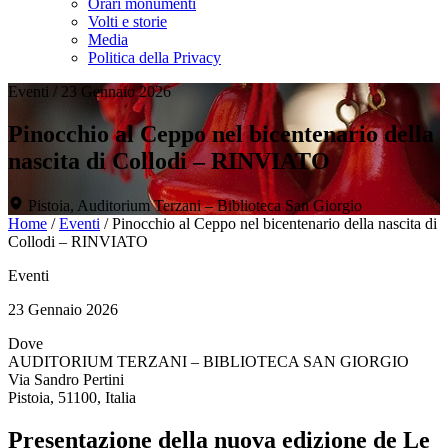
Orari monumenti
Volti e storie
Media
Politica della Privacy
Eventi
/
23 Gennaio 2026
Pinocchio al Ceppo nel bicentenario della
nascita di Collodi – RINVIATO
Pistoia, Auditorium Terzani – Biblioteca San Giorgio
Home
/
Eventi
/
Pinocchio al Ceppo nel bicentenario della nascita di
Collodi – RINVIATO
Eventi
23 Gennaio 2026
Dove
AUDITORIUM TERZANI – BIBLIOTECA SAN GIORGIO
Via Sandro Pertini
Pistoia, 51100, Italia
Presentazione della nuova edizione de Le