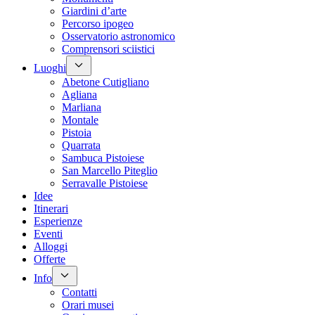
Giardini d’arte
Percorso ipogeo
Osservatorio astronomico
Comprensori sciistici
Luoghi
Abetone Cutigliano
Agliana
Marliana
Montale
Pistoia
Quarrata
Sambuca Pistoiese
San Marcello Piteglio
Serravalle Pistoiese
Idee
Itinerari
Esperienze
Eventi
Alloggi
Offerte
Info
Contatti
Orari musei