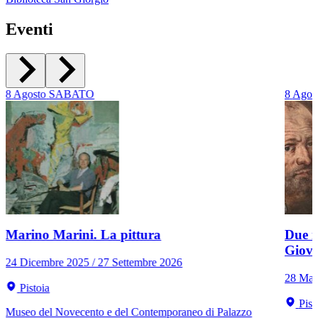
Eventi
8
Agosto
SABATO
8
Agos
Marino Marini. La pittura
Due r
Giov
24 Dicembre 2025 / 27 Settembre 2026
28 Mar
Pistoia
Pist
Museo del Novecento e del Contemporaneo di Palazzo