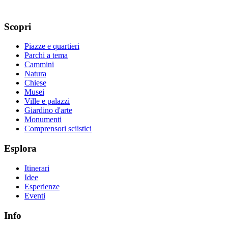
Scopri
Piazze e quartieri
Parchi a tema
Cammini
Natura
Chiese
Musei
Ville e palazzi
Giardino d'arte
Monumenti
Comprensori sciistici
Esplora
Itinerari
Idee
Esperienze
Eventi
Info