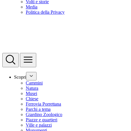
Volti e storie
Media
Politica della Privacy
Scopri
Cammini
Natura
Musei
Chiese
Ferrovia Porrettana
Parchi a tema
Giardino Zoologico
Piazze e quartieri
Ville e palazzi
Monumenti