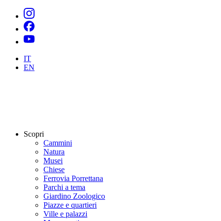
IT
EN
Scopri
Cammini
Natura
Musei
Chiese
Ferrovia Porrettana
Parchi a tema
Giardino Zoologico
Piazze e quartieri
Ville e palazzi