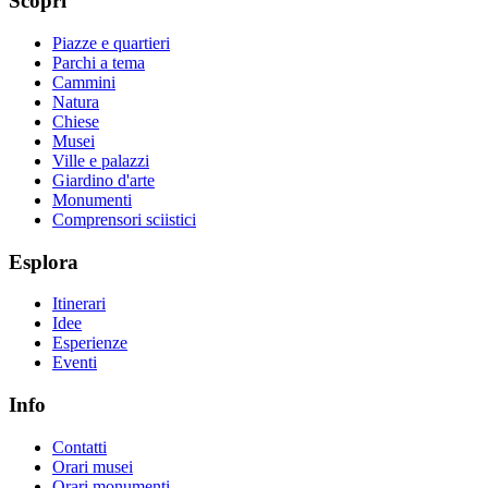
Scopri
Piazze e quartieri
Parchi a tema
Cammini
Natura
Chiese
Musei
Ville e palazzi
Giardino d'arte
Monumenti
Comprensori sciistici
Esplora
Itinerari
Idee
Esperienze
Eventi
Info
Contatti
Orari musei
Orari monumenti