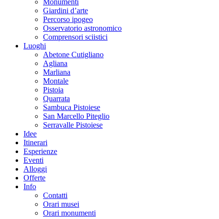
Monumenti
Giardini d’arte
Percorso ipogeo
Osservatorio astronomico
Comprensori sciistici
Luoghi
Abetone Cutigliano
Agliana
Marliana
Montale
Pistoia
Quarrata
Sambuca Pistoiese
San Marcello Piteglio
Serravalle Pistoiese
Idee
Itinerari
Esperienze
Eventi
Alloggi
Offerte
Info
Contatti
Orari musei
Orari monumenti