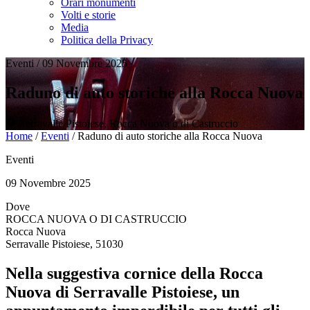
Orari monumenti
Volti e storie
Media
Politica della Privacy
Eventi
/
09 Novembre 2025
Raduno di auto storiche alla Rocca Nuova
Serravalle Pistoiese, Rocca Nuova o di Castruccio
Home
/
Eventi
/
Raduno di auto storiche alla Rocca Nuova
Eventi
09 Novembre 2025
Dove
ROCCA NUOVA O DI CASTRUCCIO
Rocca Nuova
Serravalle Pistoiese, 51030
Nella suggestiva cornice della Rocca
Nuova di Serravalle Pistoiese, un