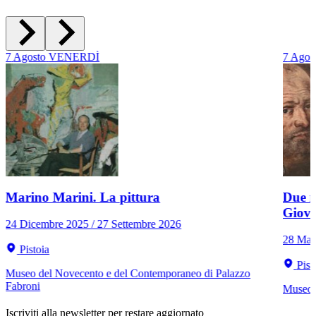
7
Agosto
VENERDÌ
7
Agos
Marino Marini. La pittura
Due r
Giov
24 Dicembre 2025 / 27 Settembre 2026
28 Mar
Pistoia
Pist
Museo del Novecento e del Contemporaneo di Palazzo
Fabroni
Museo C
Iscriviti alla newsletter per restare aggiornato