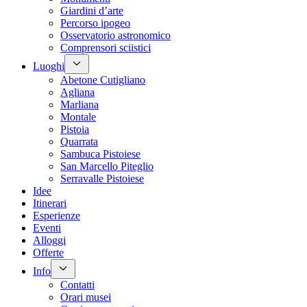
Giardini d’arte
Percorso ipogeo
Osservatorio astronomico
Comprensori sciistici
Luoghi
Abetone Cutigliano
Agliana
Marliana
Montale
Pistoia
Quarrata
Sambuca Pistoiese
San Marcello Piteglio
Serravalle Pistoiese
Idee
Itinerari
Esperienze
Eventi
Alloggi
Offerte
Info
Contatti
Orari musei