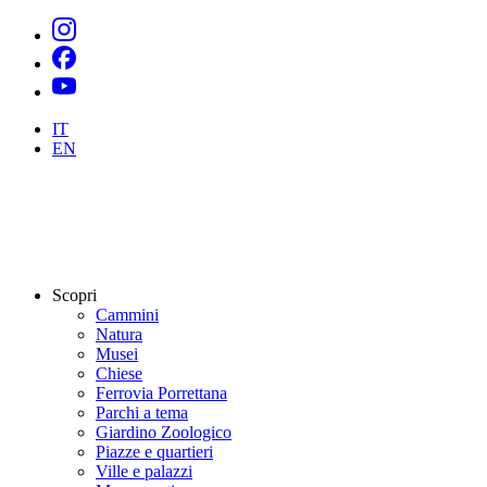
IT
EN
Scopri
Cammini
Natura
Musei
Chiese
Ferrovia Porrettana
Parchi a tema
Giardino Zoologico
Piazze e quartieri
Ville e palazzi