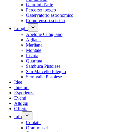
Giardini d’arte
Percorso ipogeo
Osservatorio astronomico
Comprensori sciistici
Luoghi
Abetone Cutigliano
Agliana
Marliana
Montale
Pistoia
Quarrata
Sambuca Pistoiese
San Marcello Piteglio
Serravalle Pistoiese
Idee
Itinerari
Esperienze
Eventi
Alloggi
Offerte
Info
Contatti
Orari musei