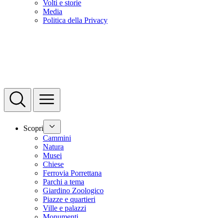
Volti e storie
Media
Politica della Privacy
Scopri
Cammini
Natura
Musei
Chiese
Ferrovia Porrettana
Parchi a tema
Giardino Zoologico
Piazze e quartieri
Ville e palazzi
Monumenti