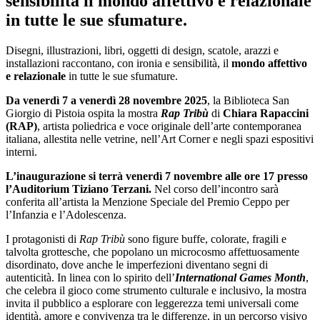
sensibilità il mondo affettivo e relazionale
in tutte le sue sfumature.
Disegni, illustrazioni, libri, oggetti di design, scatole, arazzi e
installazioni raccontano, con ironia e sensibilità, il
mondo affettivo
e relazionale
in tutte le sue sfumature.
Da venerdì 7 a venerdì 28 novembre 2025
, la Biblioteca San
Giorgio di Pistoia ospita la mostra
Rap Tribù
di
Chiara Rapaccini
(RAP)
, artista poliedrica e voce originale dell’arte contemporanea
italiana, allestita nelle vetrine, nell’Art Corner e negli spazi espositivi
interni.
L’inaugurazione si terrà venerdì 7 novembre alle ore 17 presso
l’Auditorium Tiziano Terzani.
Nel corso dell’incontro sarà
conferita all’artista la Menzione Speciale del Premio Ceppo per
l’Infanzia e l’Adolescenza.
I protagonisti di
Rap Tribù
sono figure buffe, colorate, fragili e
talvolta grottesche, che popolano un microcosmo affettuosamente
disordinato, dove anche le imperfezioni diventano segni di
autenticità. In linea con lo spirito dell’
International Games Month
,
che celebra il gioco come strumento culturale e inclusivo, la mostra
invita il pubblico a esplorare con leggerezza temi universali come
identità, amore e convivenza tra le differenze, in un percorso visivo