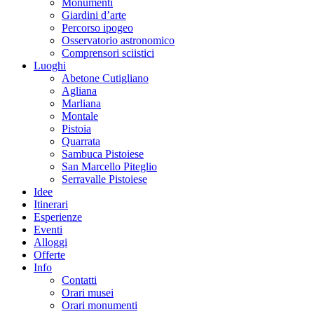
Monumenti
Giardini d’arte
Percorso ipogeo
Osservatorio astronomico
Comprensori sciistici
Luoghi
Abetone Cutigliano
Agliana
Marliana
Montale
Pistoia
Quarrata
Sambuca Pistoiese
San Marcello Piteglio
Serravalle Pistoiese
Idee
Itinerari
Esperienze
Eventi
Alloggi
Offerte
Info
Contatti
Orari musei
Orari monumenti