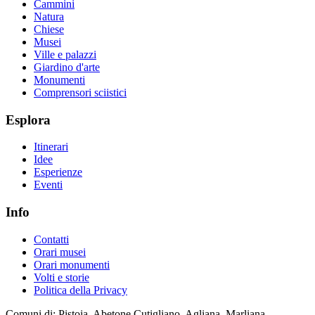
Cammini
Natura
Chiese
Musei
Ville e palazzi
Giardino d'arte
Monumenti
Comprensori sciistici
Esplora
Itinerari
Idee
Esperienze
Eventi
Info
Contatti
Orari musei
Orari monumenti
Volti e storie
Politica della Privacy
Comuni di: Pistoia, Abetone Cutigliano, Agliana, Marliana,