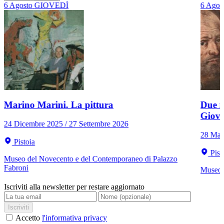
6
Agosto
GIOVEDÌ
6
Agos
Marino Marini. La pittura
Due r
Giov
24 Dicembre 2025 / 27 Settembre 2026
28 Mar
Pistoia
Pist
Museo del Novecento e del Contemporaneo di Palazzo
Fabroni
Museo C
Iscriviti alla newsletter per restare aggiornato
Iscriviti
Accetto
l'informativa privacy