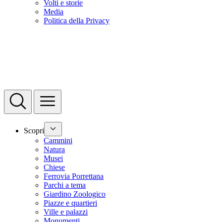
Volti e storie
Media
Politica della Privacy
Scopri
Cammini
Natura
Musei
Chiese
Ferrovia Porrettana
Parchi a tema
Giardino Zoologico
Piazze e quartieri
Ville e palazzi
Monumenti