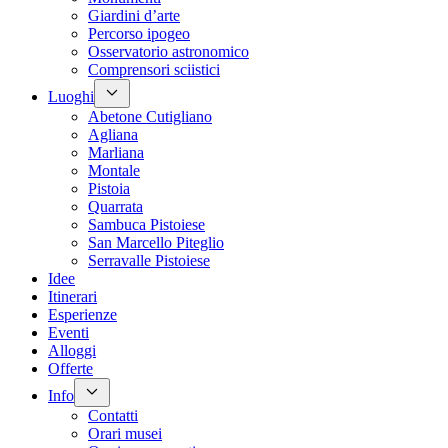
Giardini d’arte
Percorso ipogeo
Osservatorio astronomico
Comprensori sciistici
Luoghi
Abetone Cutigliano
Agliana
Marliana
Montale
Pistoia
Quarrata
Sambuca Pistoiese
San Marcello Piteglio
Serravalle Pistoiese
Idee
Itinerari
Esperienze
Eventi
Alloggi
Offerte
Info
Contatti
Orari musei