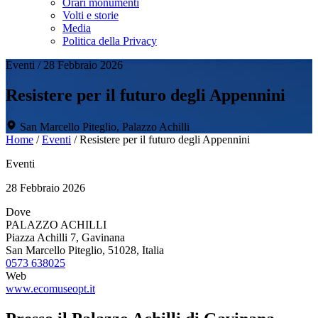
Orari monumenti
Volti e storie
Media
Politica della Privacy
Eventi
/
28 Febbraio 2026
Resistere per il futuro degli Appennini
San Marcello Piteglio, Palazzo Achilli
Home
/
Eventi
/
Resistere per il futuro degli Appennini
Eventi
28 Febbraio 2026
Dove
PALAZZO ACHILLI
Piazza Achilli 7, Gavinana
San Marcello Piteglio, 51028, Italia
0573 638025
Web
www.ecomuseopt.it