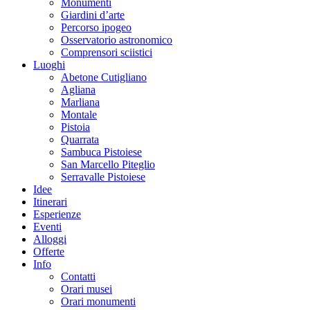
Monumenti
Giardini d’arte
Percorso ipogeo
Osservatorio astronomico
Comprensori sciistici
Luoghi
Abetone Cutigliano
Agliana
Marliana
Montale
Pistoia
Quarrata
Sambuca Pistoiese
San Marcello Piteglio
Serravalle Pistoiese
Idee
Itinerari
Esperienze
Eventi
Alloggi
Offerte
Info
Contatti
Orari musei
Orari monumenti