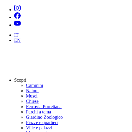
IT
EN
Scopri
Cammini
Natura
Musei
Chiese
Ferrovia Porrettana
Parchi a tema
Giardino Zoologico
Piazze e quartieri
Ville e palazzi