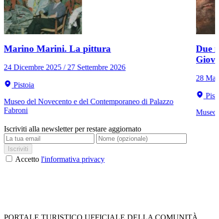
Marino Marini. La pittura
Due r
Giov
24 Dicembre 2025 / 27 Settembre 2026
28 Mar
Pistoia
Pist
Museo del Novecento e del Contemporaneo di Palazzo
Fabroni
Museo C
Iscriviti alla newsletter per restare aggiornato
Iscriviti
Accetto
l'informativa privacy
PORTALE TURISTICO UFFICIALE DELLA COMUNITÀ