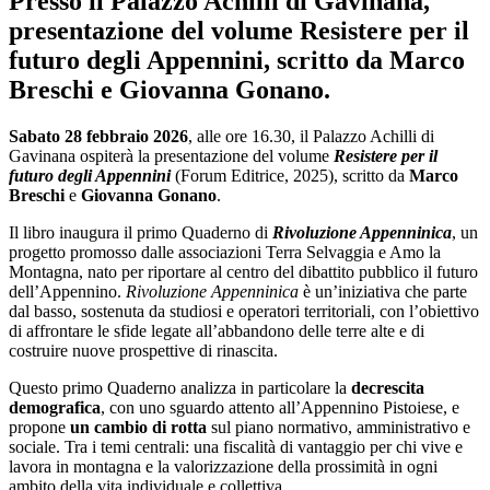
Presso il Palazzo Achilli di Gavinana,
presentazione del volume Resistere per il
futuro degli Appennini, scritto da Marco
Breschi e Giovanna Gonano.
Sabato 28 febbraio 2026
, alle ore 16.30, il Palazzo Achilli di
Gavinana ospiterà la presentazione del volume
Resistere per il
futuro degli Appennini
(Forum Editrice, 2025), scritto da
Marco
Breschi
e
Giovanna Gonano
.
Il libro inaugura il primo Quaderno di
Rivoluzione Appenninica
, un
progetto promosso dalle associazioni Terra Selvaggia e Amo la
Montagna, nato per riportare al centro del dibattito pubblico il futuro
dell’Appennino.
Rivoluzione Appenninica
è un’iniziativa che parte
dal basso, sostenuta da studiosi e operatori territoriali, con l’obiettivo
di affrontare le sfide legate all’abbandono delle terre alte e di
costruire nuove prospettive di rinascita.
Questo primo Quaderno analizza in particolare la
decrescita
demografica
, con uno sguardo attento all’Appennino Pistoiese, e
propone
un cambio di rotta
sul piano normativo, amministrativo e
sociale. Tra i temi centrali: una fiscalità di vantaggio per chi vive e
lavora in montagna e la valorizzazione della prossimità in ogni
ambito della vita individuale e collettiva.