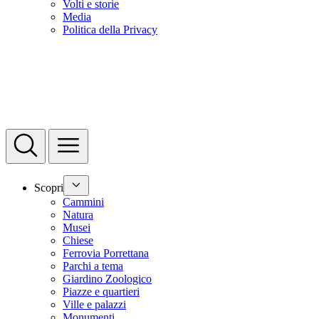
Volti e storie
Media
Politica della Privacy
Scopri
Cammini
Natura
Musei
Chiese
Ferrovia Porrettana
Parchi a tema
Giardino Zoologico
Piazze e quartieri
Ville e palazzi
Monumenti