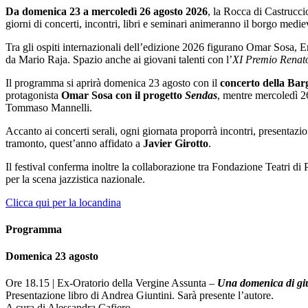
Da domenica 23 a mercoledì 26 agosto 2026
, la Rocca di Castrucc
giorni di concerti, incontri, libri e seminari animeranno il borgo medi
Tra gli ospiti internazionali dell’edizione 2026 figurano Omar Sosa, E
da Mario Raja. Spazio anche ai giovani talenti con l’
XI Premio Renato
Il programma si aprirà domenica 23 agosto con il
concerto della Bar
protagonista
Omar Sosa con il progetto
Sendas
, mentre mercoledì 26
Tommaso Mannelli.
Accanto ai concerti serali, ogni giornata proporrà incontri, presentazi
tramonto, quest’anno affidato a
Javier Girotto
.
Il festival conferma inoltre la collaborazione tra Fondazione Teatri d
per la scena jazzistica nazionale.
Clicca qui per la locandina
Programma
Domenica 23 agosto
Ore 18.15 | Ex-Oratorio della Vergine Assunta –
Una domenica di giug
Presentazione libro di Andrea Giuntini. Sarà presente l’autore.
A cura di Alessandra Cafiero.