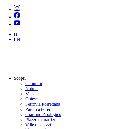
IT
EN
Scopri
Cammini
Natura
Musei
Chiese
Ferrovia Porrettana
Parchi a tema
Giardino Zoologico
Piazze e quartieri
Ville e palazzi