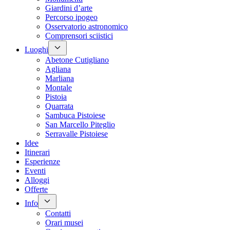
Giardini d’arte
Percorso ipogeo
Osservatorio astronomico
Comprensori sciistici
Luoghi
Abetone Cutigliano
Agliana
Marliana
Montale
Pistoia
Quarrata
Sambuca Pistoiese
San Marcello Piteglio
Serravalle Pistoiese
Idee
Itinerari
Esperienze
Eventi
Alloggi
Offerte
Info
Contatti
Orari musei