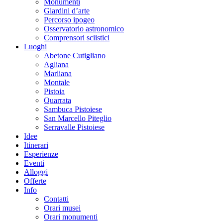
Monumenti
Giardini d’arte
Percorso ipogeo
Osservatorio astronomico
Comprensori sciistici
Luoghi
Abetone Cutigliano
Agliana
Marliana
Montale
Pistoia
Quarrata
Sambuca Pistoiese
San Marcello Piteglio
Serravalle Pistoiese
Idee
Itinerari
Esperienze
Eventi
Alloggi
Offerte
Info
Contatti
Orari musei
Orari monumenti