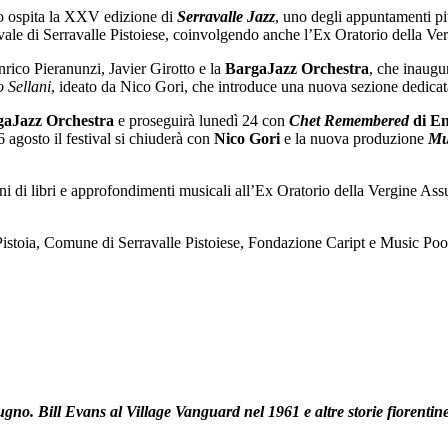
io ospita la XXV edizione di
Serravalle Jazz
, uno degli appuntamenti più
evale di Serravalle Pistoiese, coinvolgendo anche l’Ex Oratorio della Ve
nrico Pieranunzi, Javier Girotto e la
BargaJazz Orchestra
, che inaugur
 Sellani
, ideato da Nico Gori, che introduce una nuova sezione dedicata
gaJazz Orchestra
e proseguirà lunedì 24 con
Chet Remembered
di En
 agosto il festival si chiuderà con
Nico Gori
e la nuova produzione
Mu
oni di libri e approfondimenti musicali all’Ex Oratorio della Vergine Assu
i Pistoia, Comune di Serravalle Pistoiese, Fondazione Caript e Music Poo
no. Bill Evans al Village Vanguard nel 1961 e altre storie fiorentine