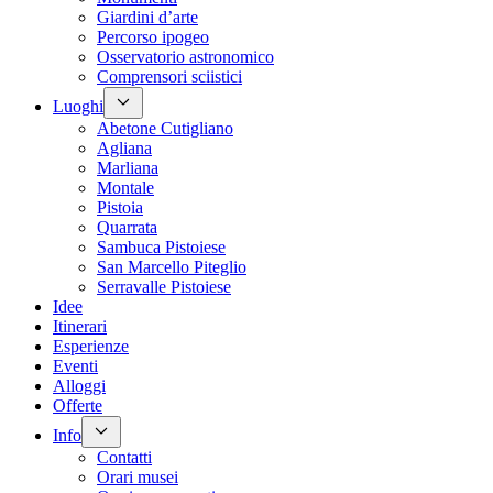
Giardini d’arte
Percorso ipogeo
Osservatorio astronomico
Comprensori sciistici
Luoghi
Abetone Cutigliano
Agliana
Marliana
Montale
Pistoia
Quarrata
Sambuca Pistoiese
San Marcello Piteglio
Serravalle Pistoiese
Idee
Itinerari
Esperienze
Eventi
Alloggi
Offerte
Info
Contatti
Orari musei