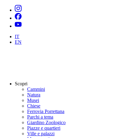
IT
EN
Scopri
Cammini
Natura
Musei
Chiese
Ferrovia Porrettana
Parchi a tema
Giardino Zoologico
Piazze e quartieri
Ville e palazzi