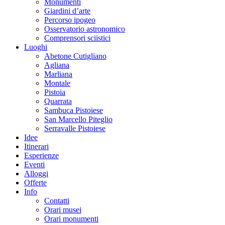
Monumenti
Giardini d’arte
Percorso ipogeo
Osservatorio astronomico
Comprensori sciistici
Luoghi
Abetone Cutigliano
Agliana
Marliana
Montale
Pistoia
Quarrata
Sambuca Pistoiese
San Marcello Piteglio
Serravalle Pistoiese
Idee
Itinerari
Esperienze
Eventi
Alloggi
Offerte
Info
Contatti
Orari musei
Orari monumenti