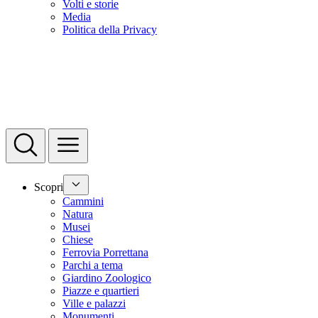
Volti e storie
Media
Politica della Privacy
Scopri
Cammini
Natura
Musei
Chiese
Ferrovia Porrettana
Parchi a tema
Giardino Zoologico
Piazze e quartieri
Ville e palazzi
Monumenti