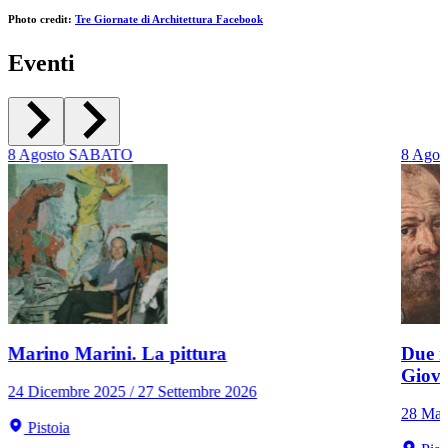
Photo credit:
Tre Giornate di Architettura Facebook
Eventi
8
Agosto
SABATO
8
Agos
Marino Marini. La pittura
Due r
Giov
24 Dicembre 2025 / 27 Settembre 2026
28 Mar
Pistoia