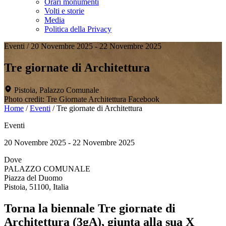
Orari monumenti
Volti e storie
Media
Politica della Privacy
Eventi
/
20 Novembre 2025 - 22 Novembre 2025
Tre giornate di Architettura
Pistoia, Palazzo Comunale
Photo credit: Tre Giornate Architettura Facebook
Home
/
Eventi
/
Tre giornate di Architettura
Eventi
20 Novembre 2025 - 22 Novembre 2025
Dove
PALAZZO COMUNALE
Piazza del Duomo
Pistoia, 51100, Italia
Torna la biennale Tre giornate di
Architettura (3gA), giunta alla sua X