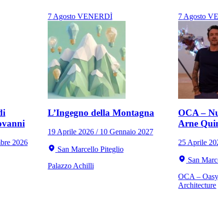
7
Agosto
VENERDÌ
7
Agosto
VE
di
L’Ingegno della Montagna
OCA – Nu
ovanni
Arne Qui
19 Aprile 2026 / 10 Gennaio 2027
mbre 2026
25 Aprile 2
San Marcello Piteglio
San Marce
Palazzo Achilli
OCA – Oasy 
Architecture