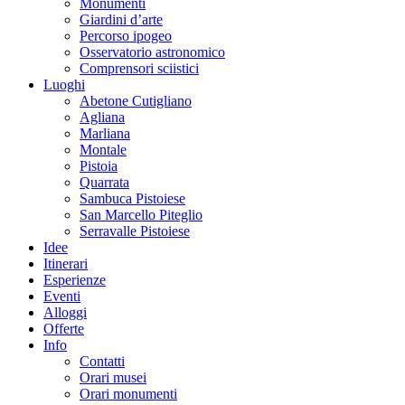
Monumenti
Giardini d’arte
Percorso ipogeo
Osservatorio astronomico
Comprensori sciistici
Luoghi
Abetone Cutigliano
Agliana
Marliana
Montale
Pistoia
Quarrata
Sambuca Pistoiese
San Marcello Piteglio
Serravalle Pistoiese
Idee
Itinerari
Esperienze
Eventi
Alloggi
Offerte
Info
Contatti
Orari musei
Orari monumenti