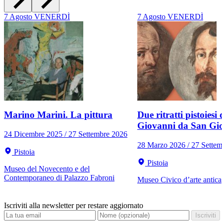
7
Agosto
VENERDÌ
7
Agosto
VENERDÌ
Marino Marini. La pittura
Due ritratti pistoiesi 
Giovanni da San Gi
24 Dicembre 2025 / 27 Settembre 2026
28 Marzo 2026 / 27 Sette
Pistoia
Pistoia
Museo del Novecento e del
Contemporaneo di Palazzo Fabroni
Museo Civico d’arte antica
Iscriviti alla newsletter per restare aggiornato
Iscriviti