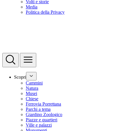
Volti e storie
Media
Politica della Privacy
Scopri
Cammini
Natura
Musei
Chiese
Ferrovia Porrettana
Parchi a tema
Giardino Zoologico
Piazze e quartieri
Ville e palazzi
Monumenti