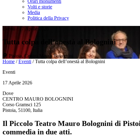
Orari monumenti
Volti e storie
Media
Politica della Privacy
Eventi
/
17 Aprile 2026
Tutta colpa dell’onestà al Bolognini
Pistoia, Centro Mauro Bolognini
Home
/
Eventi
/
Tutta colpa dell’onestà al Bolognini
Eventi
17 Aprile 2026
Dove
CENTRO MAURO BOLOGNINI
Corso Gramsci 125
Pistoia, 51100, Italia
Il Piccolo Teatro Mauro Bolognini di Pisto
commedia in due atti.