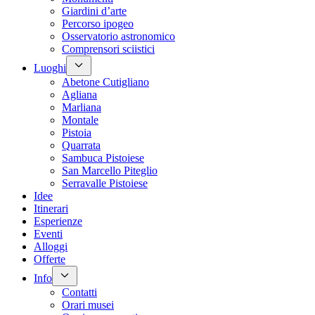
Giardini d’arte
Percorso ipogeo
Osservatorio astronomico
Comprensori sciistici
Luoghi
Abetone Cutigliano
Agliana
Marliana
Montale
Pistoia
Quarrata
Sambuca Pistoiese
San Marcello Piteglio
Serravalle Pistoiese
Idee
Itinerari
Esperienze
Eventi
Alloggi
Offerte
Info
Contatti
Orari musei