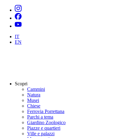
IT
EN
Scopri
Cammini
Natura
Musei
Chiese
Ferrovia Porrettana
Parchi a tema
Giardino Zoologico
Piazze e quartieri
Ville e palazzi