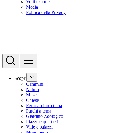
Volti e storie
Media
Politica della Privacy
Scopri
Cammini
Natura
Musei
Chiese
Ferrovia Porrettana
Parchi a tema
Giardino Zoologico
Piazze e quartieri
Ville e palazzi
Monumenti