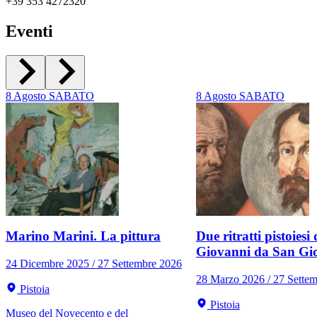
+39 353 4272320
Eventi
8
Agosto
SABATO
8
Agosto
SABATO
Marino Marini. La pittura
Due ritratti pistoiesi 
Giovanni da San Gi
24 Dicembre 2025 / 27 Settembre 2026
28 Marzo 2026 / 27 Sette
Pistoia
Pistoia
Museo del Novecento e del