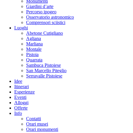
Monumenti
Giardini d’arte
Percorso ipogeo
Osservatorio astronomico
Comprensori sciistici
Luoghi
Abetone Cutigliano
Agliana
Marliana
Montale
Pistoia
Quarrata
Sambuca Pistoiese
San Marcello Piteglio
Serravalle Pistoiese
Idee
Itinerari
Esperienze
Eventi
Alloggi
Offerte
Info
Contatti
Orari musei
Orari monumenti