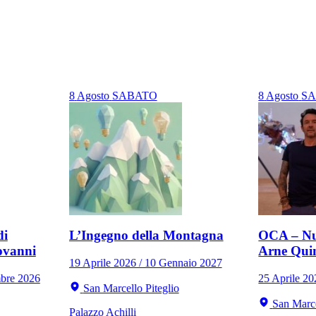
8
Agosto
SABATO
8
Agosto
S
di
L’Ingegno della Montagna
OCA – Nu
ovanni
Arne Qui
19 Aprile 2026 / 10 Gennaio 2027
mbre 2026
25 Aprile 2
San Marcello Piteglio
San Marce
Palazzo Achilli