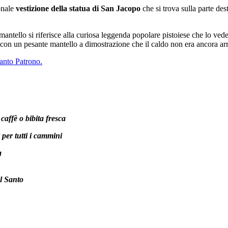
onale
vestizione della statua di San Jacopo
che si trova sulla parte des
mantello si riferisce alla curiosa leggenda popolare pistoiese che lo ve
to con un pesante mantello a dimostrazione che il caldo non era ancora arr
Santo Patrono.
affè o bibita fresca
 per tutti i cammini
a
el Santo