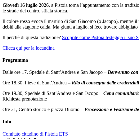
Giovedì 16 luglio 2026
, a Pistoia torna l’appuntamento con la tradizi
le strade del centro, sfilata storica.
Il colore rosso evoca il martirio di San Giacomo (o Jacopo), mentre il 
debiti alla stagione calda. Ma giunti a luglio, si fece trovare abbiglia
Il perché di questa tradizione?
Scoprite come Pistoia festeggia il suo 
Clicca qui per la locandina
Programma
Dalle ore 17, Spedale di Sant’Andrea e San Jacopo –
Benvenuto con c
Ore 18.30, Pieve di Sant’Andrea –
Rito di consegna delle credenziali
Ore 19.30, Spedale di Sant’Andrea e San Jacopo –
Cena comunitari
Richiesta prenotazione
Ore 21, Centro storico e piazza Duomo –
Processione e Vestizione d
Info
Comitato cittadino di Pistoia ETS