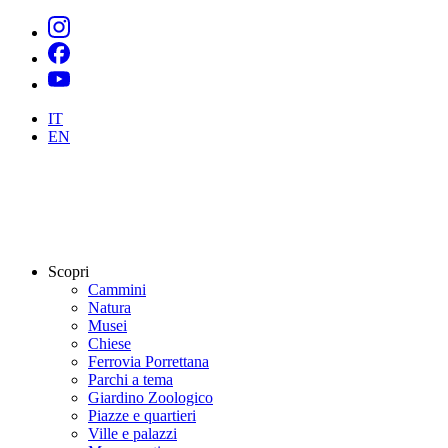
IT
EN
Scopri
Cammini
Natura
Musei
Chiese
Ferrovia Porrettana
Parchi a tema
Giardino Zoologico
Piazze e quartieri
Ville e palazzi