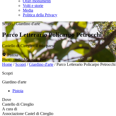
Orari monumenti
Volti e storie
Media
Politica della Privacy
Scopri
/
Giardino d'arte
Parco Letterario Policarpo Petrocchi
Castello di Cireglio: il mio paese
Pistoia
Photo credit: Maurizio Pini
Home
/
Scopri
/
Giardino d'arte
/
Parco Letterario Policarpo Petrocchi
Scopri
Giardino d'arte
Pistoia
Dove
Castello di Cireglio
A cura di
Associazione Castel di Cireglio