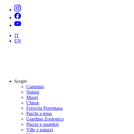
IT
EN
Scopri
Cammini
Natura
Musei
Chiese
Ferrovia Porrettana
Parchi a tema
Giardino Zoologico
Piazze e quartieri
Ville e palazzi