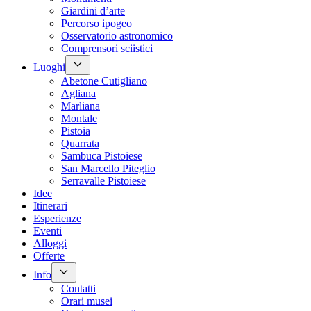
Giardini d’arte
Percorso ipogeo
Osservatorio astronomico
Comprensori sciistici
Luoghi
Abetone Cutigliano
Agliana
Marliana
Montale
Pistoia
Quarrata
Sambuca Pistoiese
San Marcello Piteglio
Serravalle Pistoiese
Idee
Itinerari
Esperienze
Eventi
Alloggi
Offerte
Info
Contatti
Orari musei