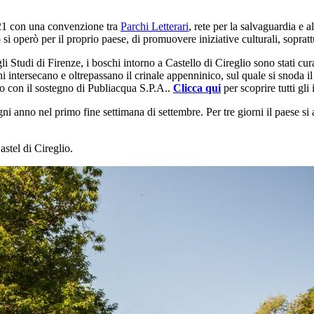
021 con una convenzione tra
Parchi Letterari
, rete per la salvaguardia e a
o si operò per il proprio paese, di promuovere iniziative culturali, soprat
Studi di Firenze, i boschi intorno a Castello di Cireglio sono stati curati
ghi intersecano e oltrepassano il crinale appenninico, sul quale si snoda 
to con il sostegno di Publiacqua S.P.A..
Clicca qui
per scoprire tutti gli 
ogni anno nel primo fine settimana di settembre. Per tre giorni il paese si 
stel di Cireglio.