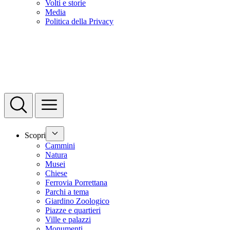
Volti e storie
Media
Politica della Privacy
Scopri
Cammini
Natura
Musei
Chiese
Ferrovia Porrettana
Parchi a tema
Giardino Zoologico
Piazze e quartieri
Ville e palazzi
Monumenti