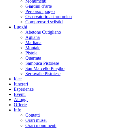
Monumenti
Giardini d’arte
Percorso ipogeo
Osservatorio astronomico
Comprensori sciistici
Luoghi
Abetone Cutigliano
Agliana
Marliana
Montale
Pistoia
Quarrata
Sambuca Pistoiese
San Marcello Piteglio
Serravalle Pistoiese
Idee
Itinerari
Esperienze
Eventi
Alloggi
Offerte
Info
Contatti
Orari musei
Orari monumenti