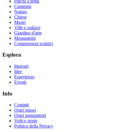
Parchi a tema
Cammini
Natura
Chiese
Musei
Ville e palazzi
Giardino d'arte
Monumenti
Comprensori sciistici
Esplora
Itinerari
Idee
Esperienze
Eventi
Info
Contatti
Orari musei
Orari monumenti
Volti e storie
Politica della Privacy