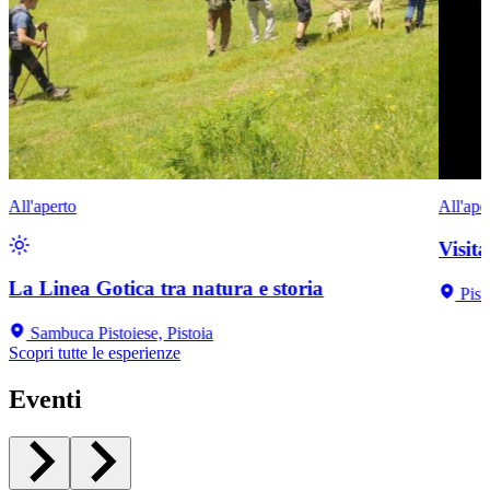
All'aperto
All'ape
Visit
La Linea Gotica tra natura e storia
Pist
Sambuca Pistoiese, Pistoia
Scopri tutte le esperienze
Eventi