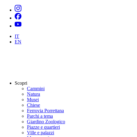
IT
EN
Scopri
Cammini
Natura
Musei
Chiese
Ferrovia Porrettana
Parchi a tema
Giardino Zoologico
Piazze e quartieri
Ville e palazzi