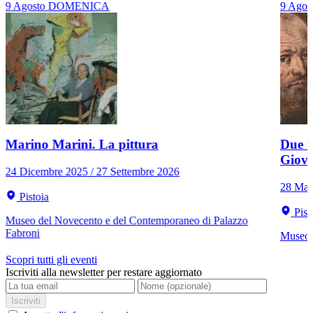
9
Agosto
DOMENICA
9
Agos
Marino Marini. La pittura
Due r
Giov
24 Dicembre 2025 / 27 Settembre 2026
28 Mar
Pistoia
Pist
Museo del Novecento e del Contemporaneo di Palazzo
Fabroni
Museo C
Scopri tutti gli eventi
Iscriviti alla newsletter per restare aggiornato
Iscriviti