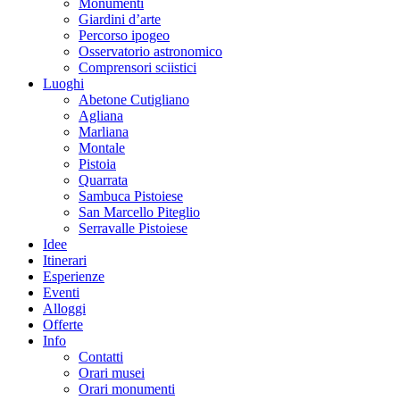
Monumenti
Giardini d’arte
Percorso ipogeo
Osservatorio astronomico
Comprensori sciistici
Luoghi
Abetone Cutigliano
Agliana
Marliana
Montale
Pistoia
Quarrata
Sambuca Pistoiese
San Marcello Piteglio
Serravalle Pistoiese
Idee
Itinerari
Esperienze
Eventi
Alloggi
Offerte
Info
Contatti
Orari musei
Orari monumenti