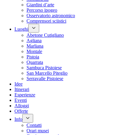
Giardini d’arte
Percorso ipogeo
Osservatorio astronomico
Comprensori sciistici
Luoghi
Abetone Cutigliano
Agliana
Marliana
Montale
Pistoia
Quarrata
Sambuca Pistoiese
San Marcello Piteglio
Serravalle Pistoiese
Idee
Itinerari
Esperienze
Eventi
Alloggi
Offerte
Info
Contatti
Orari musei