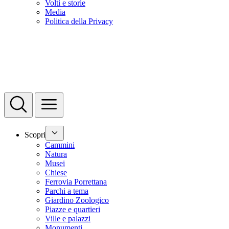
Volti e storie
Media
Politica della Privacy
Scopri
Cammini
Natura
Musei
Chiese
Ferrovia Porrettana
Parchi a tema
Giardino Zoologico
Piazze e quartieri
Ville e palazzi
Monumenti