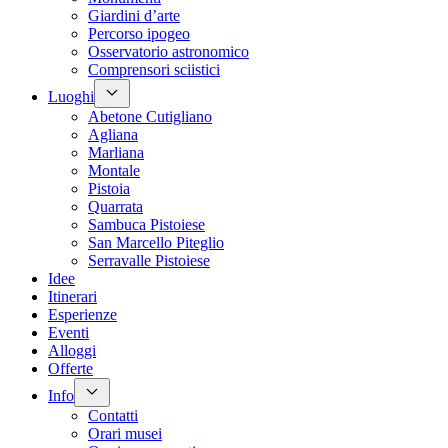
Giardini d’arte
Percorso ipogeo
Osservatorio astronomico
Comprensori sciistici
Luoghi
Abetone Cutigliano
Agliana
Marliana
Montale
Pistoia
Quarrata
Sambuca Pistoiese
San Marcello Piteglio
Serravalle Pistoiese
Idee
Itinerari
Esperienze
Eventi
Alloggi
Offerte
Info
Contatti
Orari musei