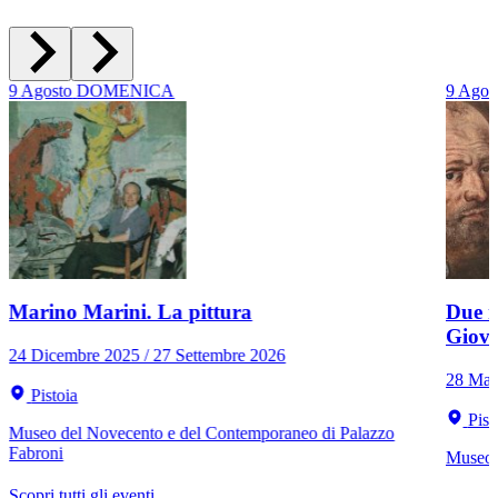
9
Agosto
DOMENICA
9
Agos
Marino Marini. La pittura
Due r
Giov
24 Dicembre 2025 / 27 Settembre 2026
28 Mar
Pistoia
Pist
Museo del Novecento e del Contemporaneo di Palazzo
Fabroni
Museo C
Scopri tutti gli eventi