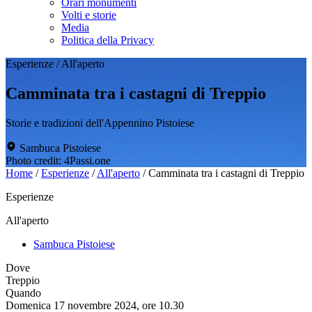
Orari monumenti
Volti e storie
Media
Politica della Privacy
Esperienze
/
All'aperto
Camminata tra i castagni di Treppio
Storie e tradizioni dell'Appennino Pistoiese
Sambuca Pistoiese
Photo credit: 4Passi.one
Home
/
Esperienze
/
All'aperto
/
Camminata tra i castagni di Treppio
Esperienze
All'aperto
Sambuca Pistoiese
Dove
Treppio
Quando
Domenica 17 novembre 2024, ore 10.30