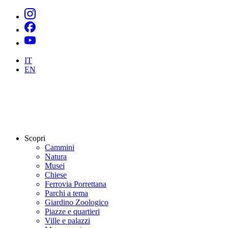
IT
EN
Scopri
Cammini
Natura
Musei
Chiese
Ferrovia Porrettana
Parchi a tema
Giardino Zoologico
Piazze e quartieri
Ville e palazzi