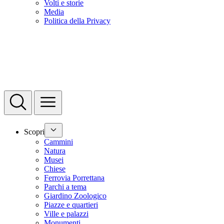
Volti e storie
Media
Politica della Privacy
Scopri
Cammini
Natura
Musei
Chiese
Ferrovia Porrettana
Parchi a tema
Giardino Zoologico
Piazze e quartieri
Ville e palazzi
Monumenti