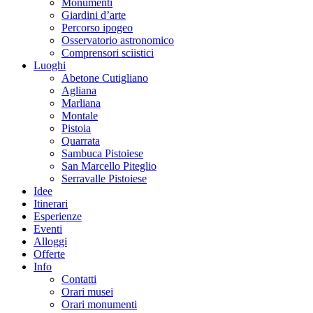
Monumenti
Giardini d’arte
Percorso ipogeo
Osservatorio astronomico
Comprensori sciistici
Luoghi
Abetone Cutigliano
Agliana
Marliana
Montale
Pistoia
Quarrata
Sambuca Pistoiese
San Marcello Piteglio
Serravalle Pistoiese
Idee
Itinerari
Esperienze
Eventi
Alloggi
Offerte
Info
Contatti
Orari musei
Orari monumenti