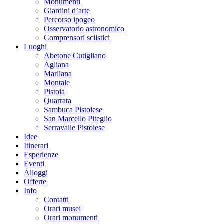
Monumenti
Giardini d’arte
Percorso ipogeo
Osservatorio astronomico
Comprensori sciistici
Luoghi
Abetone Cutigliano
Agliana
Marliana
Montale
Pistoia
Quarrata
Sambuca Pistoiese
San Marcello Piteglio
Serravalle Pistoiese
Idee
Itinerari
Esperienze
Eventi
Alloggi
Offerte
Info
Contatti
Orari musei
Orari monumenti