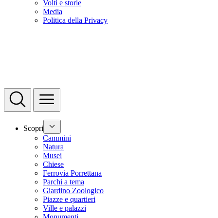
Volti e storie
Media
Politica della Privacy
Scopri
Cammini
Natura
Musei
Chiese
Ferrovia Porrettana
Parchi a tema
Giardino Zoologico
Piazze e quartieri
Ville e palazzi
Monumenti