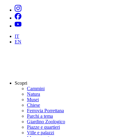
IT
EN
Scopri
Cammini
Natura
Musei
Chiese
Ferrovia Porrettana
Parchi a tema
Giardino Zoologico
Piazze e quartieri
Ville e palazzi