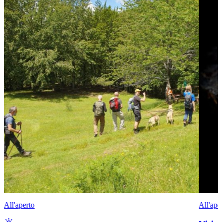
All'aperto
All'ape