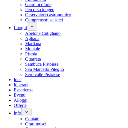
Giardini d’arte
Percorso ipogeo
Osservatorio astronomico
Comprensori sciistici
Luoghi
Abetone Cutigliano
Agliana
Marliana
Montale
Pistoia
Quarrata
Sambuca Pistoiese
San Marcello Piteglio
Serravalle Pistoiese
Idee
Itinerari
Esperienze
Eventi
Alloggi
Offerte
Info
Contatti
Orari musei