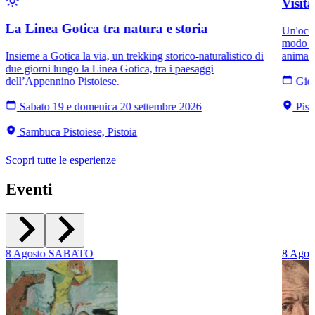
Visit
La Linea Gotica tra natura e storia
Un'occa
modo di
Insieme a Gotica la via, un trekking storico-naturalistico di
animali
due giorni lungo la Linea Gotica, tra i paesaggi
dell’Appennino Pistoiese.
Giov
Sabato 19 e domenica 20 settembre 2026
Pist
Sambuca Pistoiese, Pistoia
Scopri tutte le esperienze
Eventi
8
Agosto
SABATO
8
Agos