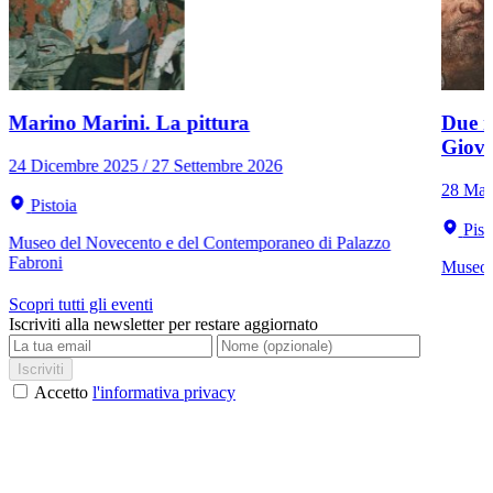
Marino Marini. La pittura
Due r
Giov
24 Dicembre 2025 / 27 Settembre 2026
28 Mar
Pistoia
Pist
Museo del Novecento e del Contemporaneo di Palazzo
Fabroni
Museo C
Scopri tutti gli eventi
Iscriviti alla newsletter per restare aggiornato
Iscriviti
Accetto
l'informativa privacy