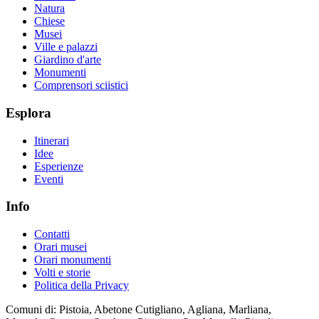
Natura
Chiese
Musei
Ville e palazzi
Giardino d'arte
Monumenti
Comprensori sciistici
Esplora
Itinerari
Idee
Esperienze
Eventi
Info
Contatti
Orari musei
Orari monumenti
Volti e storie
Politica della Privacy
Comuni di: Pistoia, Abetone Cutigliano, Agliana, Marliana,