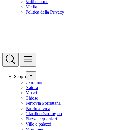
Volti e storie
Media
Politica della Privacy
Scopri
Cammini
Natura
Musei
Chiese
Ferrovia Porrettana
Parchi a tema
Giardino Zoologico
Piazze e quartieri
Ville e palazzi
Monumenti