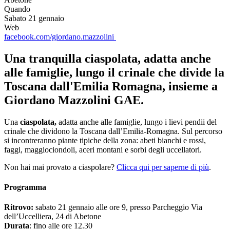
Quando
Sabato 21 gennaio
Web
facebook.com/giordano.mazzolini
Una tranquilla ciaspolata, adatta anche
alle famiglie, lungo il crinale che divide la
Toscana dall'Emilia Romagna, insieme a
Giordano Mazzolini GAE.
Una
ciaspolata,
adatta anche alle famiglie, lungo i lievi pendii del
crinale che dividono la Toscana dall’Emilia-Romagna. Sul percorso
si incontreranno piante tipiche della zona: abeti bianchi e rossi,
faggi, maggiociondoli, aceri montani e sorbi degli uccellatori.
Non hai mai provato a ciaspolare?
Clicca qui per saperne di più
.
Programma
Ritrovo:
sabato 21 gennaio alle ore 9, presso Parcheggio Via
dell’Uccelliera, 24 di Abetone
Durata
: fino alle ore 12.30