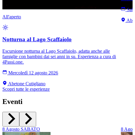
Saba
All'aperto
Abet
Notturna al Lago Scaffaiolo
Escursione notturna al Lago Scaffaiolo, adatta anche alle
famiglie con bambini dai sei anni in su. Esperienza a cura di
4Passi.one.
Mercoledì 12 agosto 2026
Abetone Cutigliano
Scopri tutte le esperienze
Eventi
8
Agosto
SABATO
8
Agos