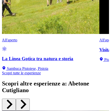
All'aperto
All'ape
Visit
La Linea Gotica tra natura e storia
Pist
Sambuca Pistoiese, Pistoia
Scopri tutte le esperienze
Scopri altre esperienze a
:
Abetone
Cutigliano