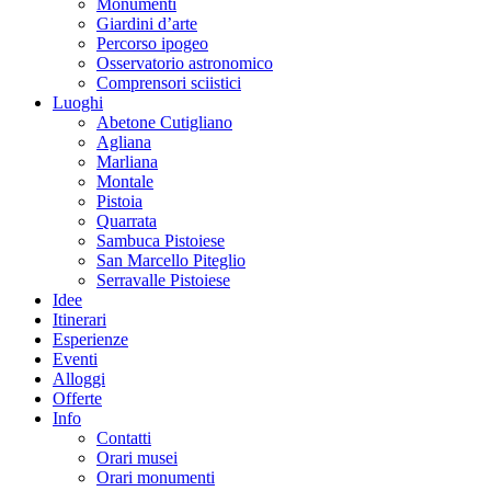
Monumenti
Giardini d’arte
Percorso ipogeo
Osservatorio astronomico
Comprensori sciistici
Luoghi
Abetone Cutigliano
Agliana
Marliana
Montale
Pistoia
Quarrata
Sambuca Pistoiese
San Marcello Piteglio
Serravalle Pistoiese
Idee
Itinerari
Esperienze
Eventi
Alloggi
Offerte
Info
Contatti
Orari musei
Orari monumenti