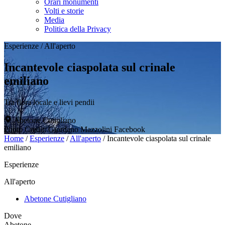
Orari monumenti
Volti e storie
Media
Politica della Privacy
Esperienze
/
All'aperto
Incantevole ciaspolata sul crinale
emiliano
Tra flora locale e lievi pendii
Abetone Cutigliano
Photo Credit: Giordano Mazzolini Facebook
Home
/
Esperienze
/
All'aperto
/
Incantevole ciaspolata sul crinale
emiliano
Esperienze
All'aperto
Abetone Cutigliano
Dove
Abetone