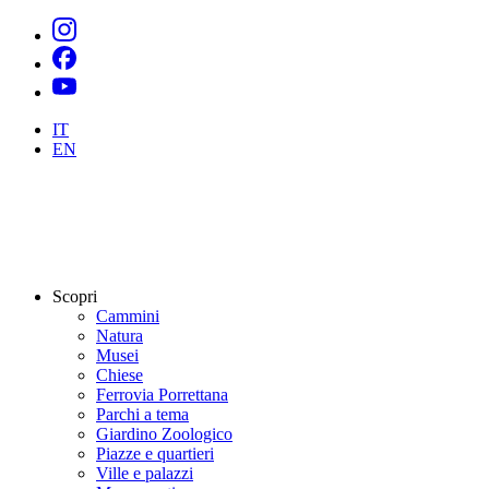
IT
EN
Scopri
Cammini
Natura
Musei
Chiese
Ferrovia Porrettana
Parchi a tema
Giardino Zoologico
Piazze e quartieri
Ville e palazzi