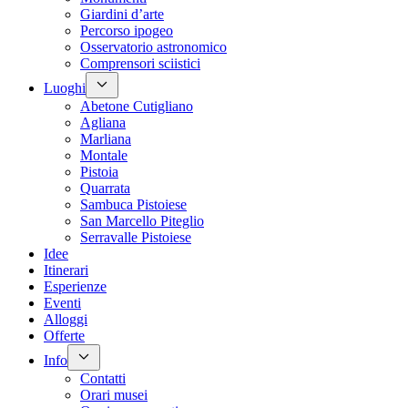
Giardini d’arte
Percorso ipogeo
Osservatorio astronomico
Comprensori sciistici
Luoghi
Abetone Cutigliano
Agliana
Marliana
Montale
Pistoia
Quarrata
Sambuca Pistoiese
San Marcello Piteglio
Serravalle Pistoiese
Idee
Itinerari
Esperienze
Eventi
Alloggi
Offerte
Info
Contatti
Orari musei