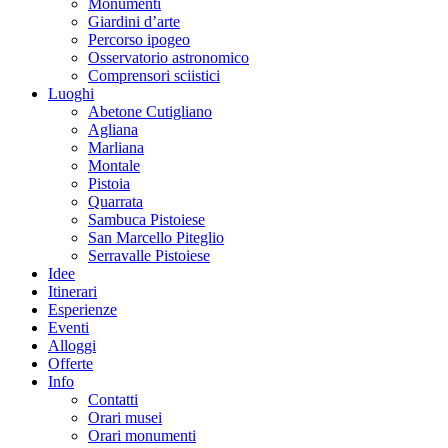
Monumenti
Giardini d’arte
Percorso ipogeo
Osservatorio astronomico
Comprensori sciistici
Luoghi
Abetone Cutigliano
Agliana
Marliana
Montale
Pistoia
Quarrata
Sambuca Pistoiese
San Marcello Piteglio
Serravalle Pistoiese
Idee
Itinerari
Esperienze
Eventi
Alloggi
Offerte
Info
Contatti
Orari musei
Orari monumenti