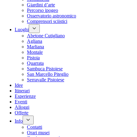
Giardini d’arte
Percorso ipogeo
Osservatorio astronomico
Comprensori sciistici
Luoghi
Abetone Cutigliano
Agliana
Marliana
Montale
Pistoia
Quarrata
Sambuca Pistoiese
San Marcello Piteglio
Serravalle Pistoiese
Idee
Itinerari
Esperienze
Eventi
Alloggi
Offerte
Info
Contatti
Orari musei