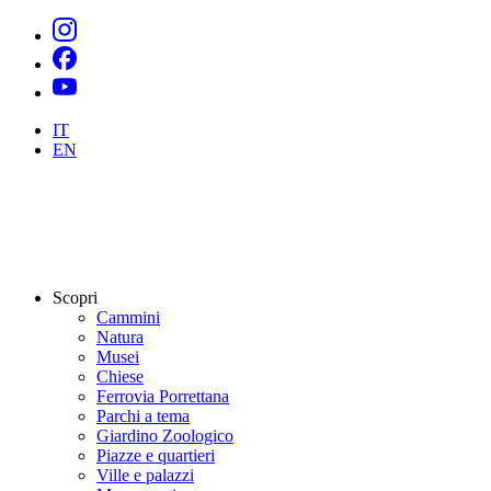
IT
EN
Scopri
Cammini
Natura
Musei
Chiese
Ferrovia Porrettana
Parchi a tema
Giardino Zoologico
Piazze e quartieri
Ville e palazzi