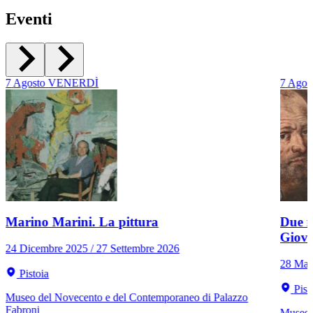
Eventi
7
Agosto
VENERDÌ
7
Agos
Marino Marini. La pittura
Due r
Giov
24 Dicembre 2025 / 27 Settembre 2026
28 Mar
Pistoia
Pist
Museo del Novecento e del Contemporaneo di Palazzo
Fabroni
Museo C