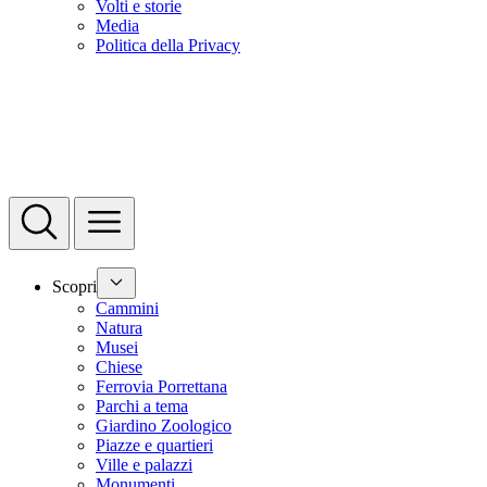
Volti e storie
Media
Politica della Privacy
Scopri
Cammini
Natura
Musei
Chiese
Ferrovia Porrettana
Parchi a tema
Giardino Zoologico
Piazze e quartieri
Ville e palazzi
Monumenti