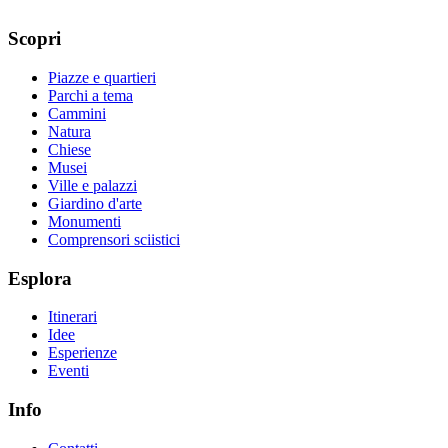
Scopri
Piazze e quartieri
Parchi a tema
Cammini
Natura
Chiese
Musei
Ville e palazzi
Giardino d'arte
Monumenti
Comprensori sciistici
Esplora
Itinerari
Idee
Esperienze
Eventi
Info