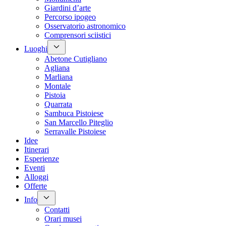
Giardini d’arte
Percorso ipogeo
Osservatorio astronomico
Comprensori sciistici
Luoghi
Abetone Cutigliano
Agliana
Marliana
Montale
Pistoia
Quarrata
Sambuca Pistoiese
San Marcello Piteglio
Serravalle Pistoiese
Idee
Itinerari
Esperienze
Eventi
Alloggi
Offerte
Info
Contatti
Orari musei