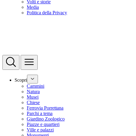
Volti e storie
Media
Politica della Privacy
Scopri
Cammini
Natura
Musei
Chiese
Ferrovia Porrettana
Parchi a tema
Giardino Zoologico
Piazze e quartieri
Ville e palazzi
Monumenti