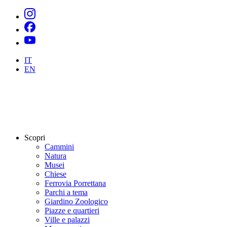
IT
EN
Scopri
Cammini
Natura
Musei
Chiese
Ferrovia Porrettana
Parchi a tema
Giardino Zoologico
Piazze e quartieri
Ville e palazzi