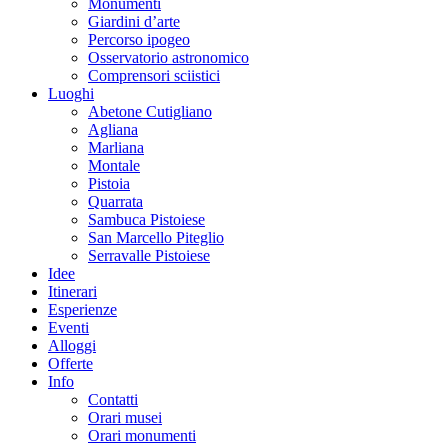
Monumenti
Giardini d’arte
Percorso ipogeo
Osservatorio astronomico
Comprensori sciistici
Luoghi
Abetone Cutigliano
Agliana
Marliana
Montale
Pistoia
Quarrata
Sambuca Pistoiese
San Marcello Piteglio
Serravalle Pistoiese
Idee
Itinerari
Esperienze
Eventi
Alloggi
Offerte
Info
Contatti
Orari musei
Orari monumenti