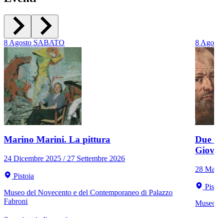
8
Agosto
SABATO
8
Agos
Marino Marini. La pittura
Due r
Giov
24 Dicembre 2025 / 27 Settembre 2026
28 Mar
Pistoia
Pist
Museo del Novecento e del Contemporaneo di Palazzo
Fabroni
Museo C