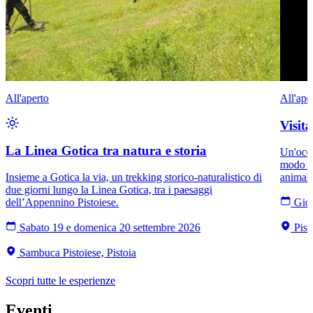
All'aperto
All'ape
Visit
La Linea Gotica tra natura e storia
Un'occa
modo di
Insieme a Gotica la via, un trekking storico-naturalistico di
animali
due giorni lungo la Linea Gotica, tra i paesaggi
dell’Appennino Pistoiese.
Giov
Sabato 19 e domenica 20 settembre 2026
Pist
Sambuca Pistoiese, Pistoia
Scopri tutte le esperienze
Eventi