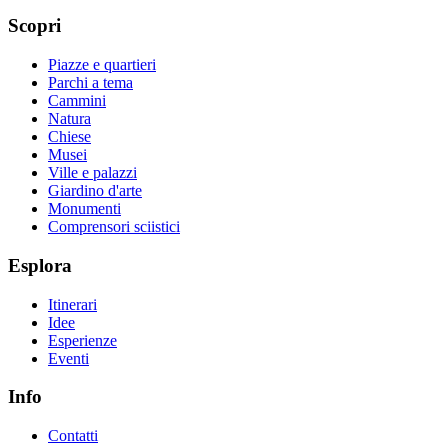
Scopri
Piazze e quartieri
Parchi a tema
Cammini
Natura
Chiese
Musei
Ville e palazzi
Giardino d'arte
Monumenti
Comprensori sciistici
Esplora
Itinerari
Idee
Esperienze
Eventi
Info
Contatti