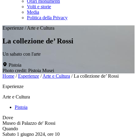
Orari monumenti
Volti e storie
Media
Politica della Privacy
Esperienze
/
Arte e Cultura
La collezione de’ Rossi
Un sabato con l'arte
Pistoia
Photo credit: Pistoia Musei
Home
/
Esperienze
/
Arte e Cultura
/
La collezione de’ Rossi
Esperienze
Arte e Cultura
Pistoia
Dove
Museo di Palazzo de' Rossi
Quando
Sabato 1 giugno 2024, ore 10