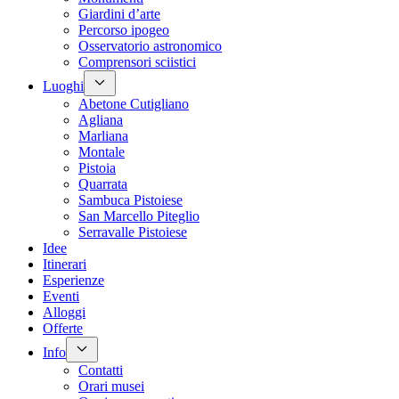
Giardini d’arte
Percorso ipogeo
Osservatorio astronomico
Comprensori sciistici
Luoghi
Abetone Cutigliano
Agliana
Marliana
Montale
Pistoia
Quarrata
Sambuca Pistoiese
San Marcello Piteglio
Serravalle Pistoiese
Idee
Itinerari
Esperienze
Eventi
Alloggi
Offerte
Info
Contatti
Orari musei