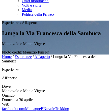
Orari monumenti
Volti e storie
Media
Politica della Privacy
Esperienze
/
All'aperto
Lungo la Via Francesca della Sambuca
Montovolo e Monte Vigese
Photo credit: Maurizio Pini Ph
Home
/
Esperienze
/
All'aperto
/
Lungo la Via Francesca della
Sambuca
Esperienze
All'aperto
Dove
Montovolo e Monte Vigese
Quando
Domenica 30 aprile
Web
facebook.com/MontagneENuvoleTrekking