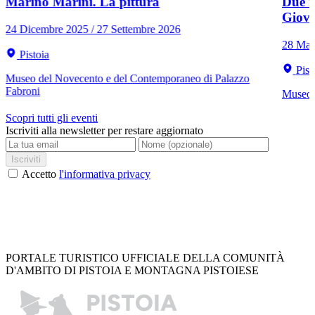
Marino Marini. La pittura
Due r
Giov
24 Dicembre 2025 / 27 Settembre 2026
28 Mar
Pistoia
Pist
Museo del Novecento e del Contemporaneo di Palazzo
Fabroni
Museo C
Scopri tutti gli eventi
Iscriviti alla newsletter per restare aggiornato
Iscriviti
Accetto
l'informativa privacy
PORTALE TURISTICO UFFICIALE DELLA COMUNITÀ
D'AMBITO DI PISTOIA E MONTAGNA PISTOIESE