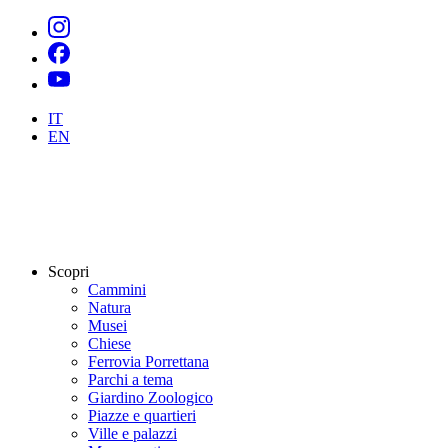
IT
EN
Scopri
Cammini
Natura
Musei
Chiese
Ferrovia Porrettana
Parchi a tema
Giardino Zoologico
Piazze e quartieri
Ville e palazzi