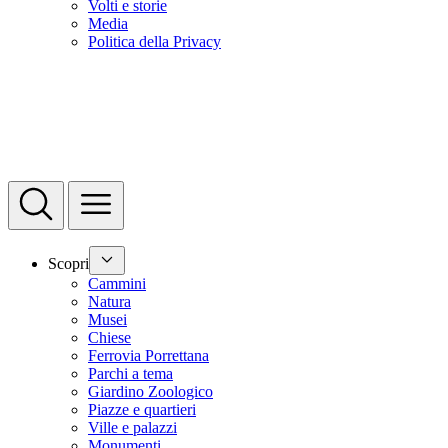
Volti e storie
Media
Politica della Privacy
Scopri
Cammini
Natura
Musei
Chiese
Ferrovia Porrettana
Parchi a tema
Giardino Zoologico
Piazze e quartieri
Ville e palazzi
Monumenti