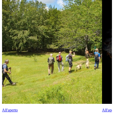
All'aperto
All'ape