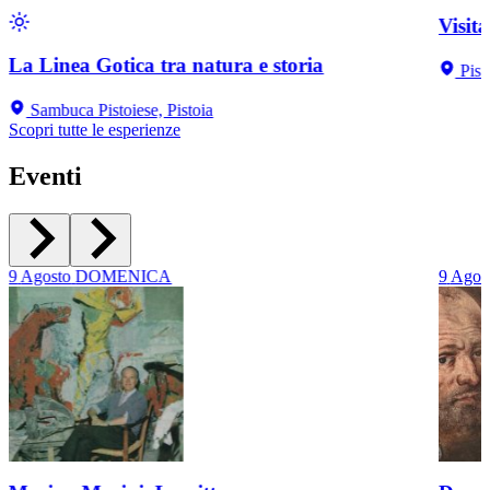
Visit
La Linea Gotica tra natura e storia
Pist
Sambuca Pistoiese, Pistoia
Scopri tutte le esperienze
Eventi
9
Agosto
DOMENICA
9
Agos