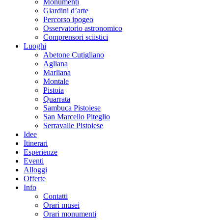
Monumenti
Giardini d’arte
Percorso ipogeo
Osservatorio astronomico
Comprensori sciistici
Luoghi
Abetone Cutigliano
Agliana
Marliana
Montale
Pistoia
Quarrata
Sambuca Pistoiese
San Marcello Piteglio
Serravalle Pistoiese
Idee
Itinerari
Esperienze
Eventi
Alloggi
Offerte
Info
Contatti
Orari musei
Orari monumenti