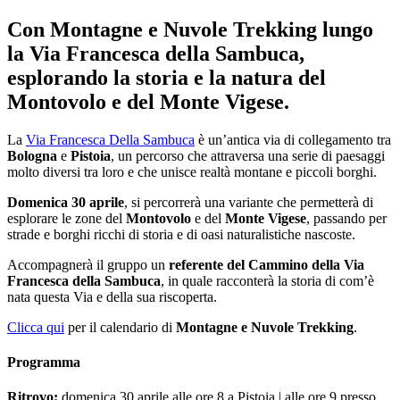
Con Montagne e Nuvole Trekking lungo
la Via Francesca della Sambuca,
esplorando la storia e la natura del
Montovolo e del Monte Vigese.
La
Via Francesca Della Sambuca
è un’antica via di collegamento tra
Bologna
e
Pistoia
, un percorso che attraversa una serie di paesaggi
molto diversi tra loro e che unisce realtà montane e piccoli borghi.
Domenica 30 aprile
, si percorrerà una variante che permetterà di
esplorare le zone del
Montovolo
e del
Monte Vigese
, passando per
strade e borghi ricchi di storia e di oasi naturalistiche nascoste.
Accompagnerà il gruppo un
referente del Cammino della Via
Francesca della Sambuca
, in quale racconterà la storia di com’è
nata questa Via e della sua riscoperta.
Clicca qui
per il calendario di
Montagne e Nuvole Trekking
.
Programma
Ritrovo:
domenica 30 aprile alle ore 8 a Pistoia | alle ore 9 presso