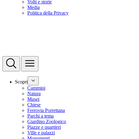
Volti e storie
Media
Politica della Privacy
Scopri
Cammini
Natura
Musei
Chiese
Ferrovia Porrettana
Parchi a tema
Giardino Zoologico
Piazze e quartieri
Ville e palazzi
Monumenti