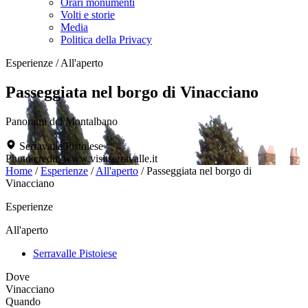
Orari monumenti
Volti e storie
Media
Politica della Privacy
Esperienze
/
All'aperto
Passeggiata nel borgo di Vinacciano
Panorami del Montalbano
Serravalle Pistoiese
Photo credit: www.visitserravalle.it
Home
/
Esperienze
/
All'aperto
/
Passeggiata nel borgo di
Vinacciano
Esperienze
All'aperto
Serravalle Pistoiese
Dove
Vinacciano
Quando