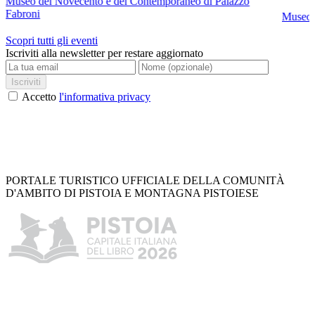
Museo del Novecento e del Contemporaneo di Palazzo
Fabroni
Museo C
Scopri tutti gli eventi
Iscriviti alla newsletter per restare aggiornato
Iscriviti
Accetto
l'informativa privacy
PORTALE TURISTICO UFFICIALE DELLA COMUNITÀ
D'AMBITO DI PISTOIA E MONTAGNA PISTOIESE