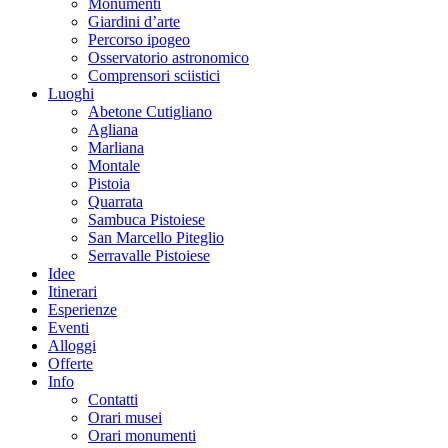
Monumenti
Giardini d’arte
Percorso ipogeo
Osservatorio astronomico
Comprensori sciistici
Luoghi
Abetone Cutigliano
Agliana
Marliana
Montale
Pistoia
Quarrata
Sambuca Pistoiese
San Marcello Piteglio
Serravalle Pistoiese
Idee
Itinerari
Esperienze
Eventi
Alloggi
Offerte
Info
Contatti
Orari musei
Orari monumenti