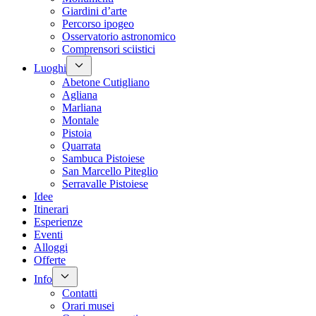
Giardini d’arte
Percorso ipogeo
Osservatorio astronomico
Comprensori sciistici
Luoghi
Abetone Cutigliano
Agliana
Marliana
Montale
Pistoia
Quarrata
Sambuca Pistoiese
San Marcello Piteglio
Serravalle Pistoiese
Idee
Itinerari
Esperienze
Eventi
Alloggi
Offerte
Info
Contatti
Orari musei