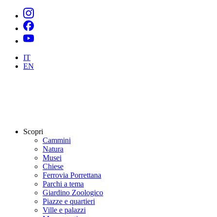
IT
EN
Scopri
Cammini
Natura
Musei
Chiese
Ferrovia Porrettana
Parchi a tema
Giardino Zoologico
Piazze e quartieri
Ville e palazzi