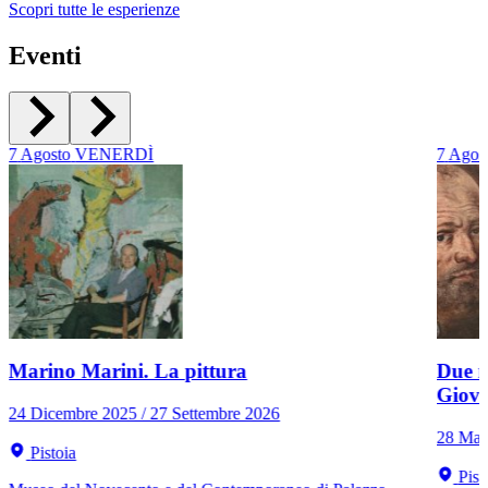
Scopri tutte le esperienze
Eventi
7
Agosto
VENERDÌ
7
Agos
Marino Marini. La pittura
Due r
Giov
24 Dicembre 2025 / 27 Settembre 2026
28 Mar
Pistoia
Pist