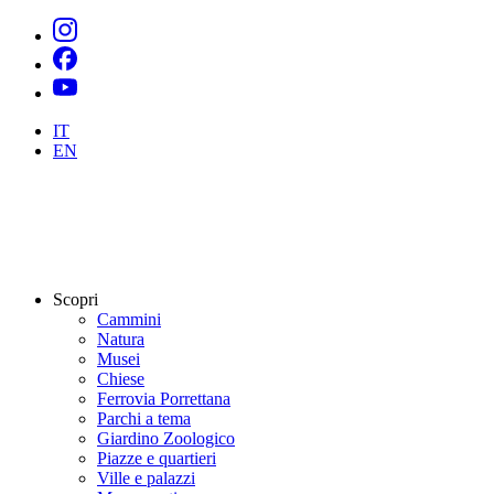
IT
EN
Scopri
Cammini
Natura
Musei
Chiese
Ferrovia Porrettana
Parchi a tema
Giardino Zoologico
Piazze e quartieri
Ville e palazzi