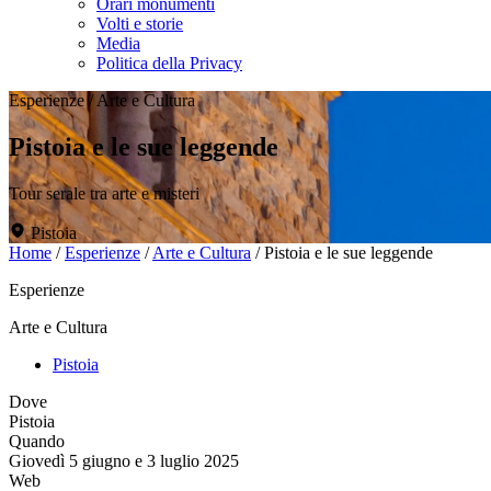
Orari monumenti
Volti e storie
Media
Politica della Privacy
Esperienze
/
Arte e Cultura
Pistoia e le sue leggende
Tour serale tra arte e misteri
Pistoia
Home
/
Esperienze
/
Arte e Cultura
/
Pistoia e le sue leggende
Esperienze
Arte e Cultura
Pistoia
Dove
Pistoia
Quando
Giovedì 5 giugno e 3 luglio 2025
Web