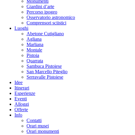
Monumenti
Giardini d’arte
Percorso ipogeo
Osservatorio astronomico
Comprensori sciistici
Luoghi
Abetone Cutigliano
Agliana
Marliana
Montale
Pistoia
Quarrata
Sambuca Pistoiese
San Marcello Piteglio
Serravalle Pistoiese
Idee
Itinerari
Esperienze
Eventi
Alloggi
Offerte
Info
Contatti
Orari musei
Orari monumenti