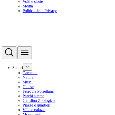
Volti e storie
Media
Politica della Privacy
Scopri
Cammini
Natura
Musei
Chiese
Ferrovia Porrettana
Parchi a tema
Giardino Zoologico
Piazze e quartieri
Ville e palazzi
Monumenti