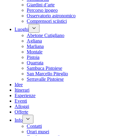
Giardini d’arte
Percorso ipogeo
Osservatorio astronomico
Comprensori sciistici
Luoghi
Abetone Cutigliano
Agliana
Marliana
Montale
Pistoia
Quarrata
Sambuca Pistoiese
San Marcello Piteglio
Serravalle Pistoiese
Idee
Itinerari
Esperienze
Eventi
Alloggi
Offerte
Info
Contatti
Orari musei