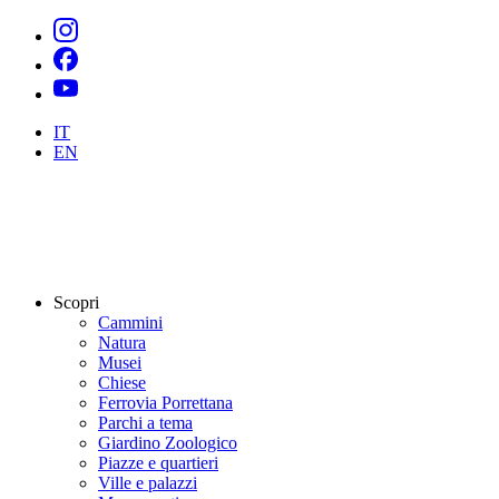
IT
EN
Scopri
Cammini
Natura
Musei
Chiese
Ferrovia Porrettana
Parchi a tema
Giardino Zoologico
Piazze e quartieri
Ville e palazzi