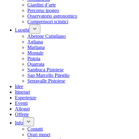
Giardini d’arte
Percorso ipogeo
Osservatorio astronomico
Comprensori sciistici
Luoghi
Abetone Cutigliano
Agliana
Marliana
Montale
Pistoia
Quarrata
Sambuca Pistoiese
San Marcello Piteglio
Serravalle Pistoiese
Idee
Itinerari
Esperienze
Eventi
Alloggi
Offerte
Info
Contatti
Orari musei