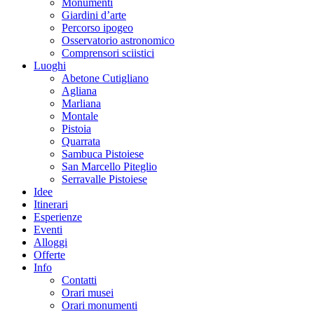
Monumenti
Giardini d’arte
Percorso ipogeo
Osservatorio astronomico
Comprensori sciistici
Luoghi
Abetone Cutigliano
Agliana
Marliana
Montale
Pistoia
Quarrata
Sambuca Pistoiese
San Marcello Piteglio
Serravalle Pistoiese
Idee
Itinerari
Esperienze
Eventi
Alloggi
Offerte
Info
Contatti
Orari musei
Orari monumenti