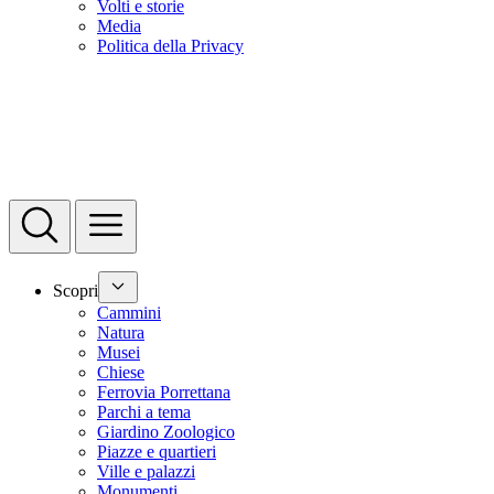
Volti e storie
Media
Politica della Privacy
Scopri
Cammini
Natura
Musei
Chiese
Ferrovia Porrettana
Parchi a tema
Giardino Zoologico
Piazze e quartieri
Ville e palazzi
Monumenti