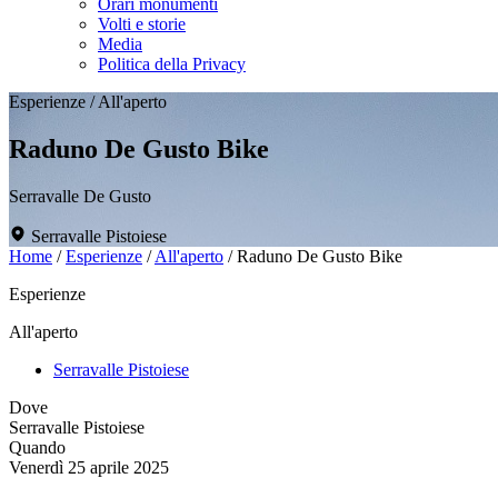
Orari monumenti
Volti e storie
Media
Politica della Privacy
Esperienze
/
All'aperto
Raduno De Gusto Bike
Serravalle De Gusto
Serravalle Pistoiese
Home
/
Esperienze
/
All'aperto
/
Raduno De Gusto Bike
Esperienze
All'aperto
Serravalle Pistoiese
Dove
Serravalle Pistoiese
Quando
Venerdì 25 aprile 2025