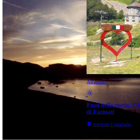
All'aperto
Passi nella storia: l
di Farinati
Abetone Cutigliano