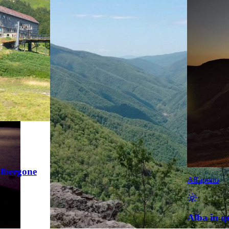
’Albergone
All'aperto
Alba in q