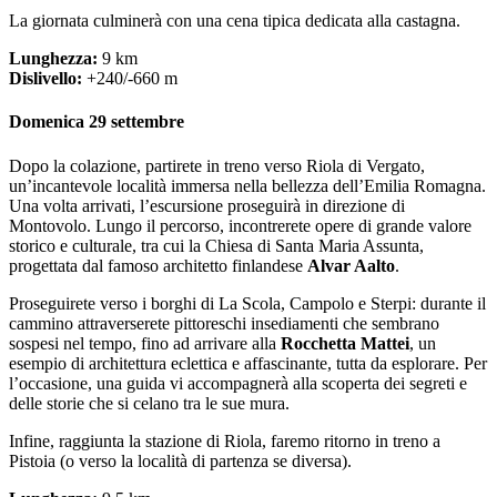
La giornata culminerà con una cena tipica dedicata alla castagna.
Lunghezza:
9 km
Dislivello:
+240/-660 m
Domenica 29 settembre
Dopo la colazione, partirete in treno verso Riola di Vergato,
un’incantevole località immersa nella bellezza dell’Emilia Romagna.
Una volta arrivati, l’escursione proseguirà in direzione di
Montovolo. Lungo il percorso, incontrerete opere di grande valore
storico e culturale, tra cui la Chiesa di Santa Maria Assunta,
progettata dal famoso architetto finlandese
Alvar Aalto
.
Proseguirete verso i borghi di La Scola, Campolo e Sterpi: durante il
cammino attraverserete pittoreschi insediamenti che sembrano
sospesi nel tempo, fino ad arrivare alla
Rocchetta Mattei
, un
esempio di architettura eclettica e affascinante, tutta da esplorare. Per
l’occasione, una guida vi accompagnerà alla scoperta dei segreti e
delle storie che si celano tra le sue mura.
Infine, raggiunta la stazione di Riola, faremo ritorno in treno a
Pistoia (o verso la località di partenza se diversa).