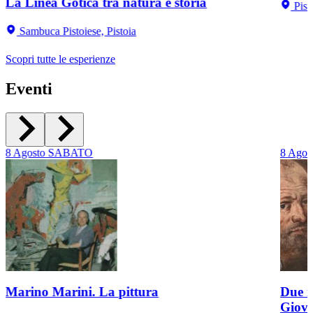
La Linea Gotica tra natura e storia
Pist
Sambuca Pistoiese, Pistoia
Scopri tutte le esperienze
Eventi
8
Agosto
SABATO
8
Agos
Marino Marini. La pittura
Due r
Giov