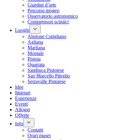
Giardini d’arte
Percorso ipogeo
Osservatorio astronomico
Comprensori sciistici
Luoghi
Abetone Cutigliano
Agliana
Marliana
Montale
Pistoia
Quarrata
Sambuca Pistoiese
San Marcello Piteglio
Serravalle Pistoiese
Idee
Itinerari
Esperienze
Eventi
Alloggi
Offerte
Info
Contatti
Orari musei