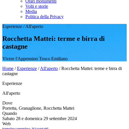
Orari monumenti
Volti e storie
Media
Politica della Privacy
Esperienze
/
All'aperto
Rocchetta Mattei: terme e birra di
castagne
Vivere l'Appennino Tosco Emiliano
Home
/
Esperienze
/
All'aperto
/
Rocchetta Mattei: terme e birra di
castagne
Esperienze
All'aperto
Dove
Porretta, Granaglione, Rocchetta Mattei
Quando
Sabato 28 e domenica 29 settembre 2024
Web
terreincammino.it/contatti