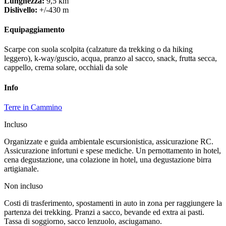
Lunghezza:
9,5 km
Dislivello:
+/-430 m
Equipaggiamento
Scarpe con suola scolpita (calzature da trekking o da hiking
leggero), k-way/guscio, acqua, pranzo al sacco, snack, frutta secca,
cappello, crema solare, occhiali da sole
Info
Terre in Cammino
Incluso
Organizzate e guida ambientale escursionistica, assicurazione RC.
Assicurazione infortuni e spese mediche. Un pernottamento in hotel,
cena degustazione, una colazione in hotel, una degustazione birra
artigianale.
Non incluso
Costi di trasferimento, spostamenti in auto in zona per raggiungere la
partenza dei trekking. Pranzi a sacco, bevande ed extra ai pasti.
Tassa di soggiorno, sacco lenzuolo, asciugamano.