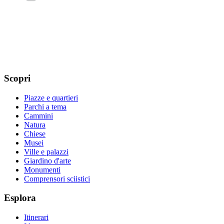
Scopri
Piazze e quartieri
Parchi a tema
Cammini
Natura
Chiese
Musei
Ville e palazzi
Giardino d'arte
Monumenti
Comprensori sciistici
Esplora
Itinerari