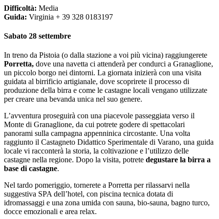
Difficoltà:
Media
Guida:
Virginia + 39 328 0183197
Sabato 28 settembre
In treno da Pistoia (o dalla stazione a voi più vicina) raggiungerete
Porretta,
dove una navetta ci attenderà per condurci a Granaglione,
un piccolo borgo nei dintorni. La giornata inizierà con una visita
guidata al birrificio artigianale, dove scoprirete il processo di
produzione della birra e come le castagne locali vengano utilizzate
per creare una bevanda unica nel suo genere.
L’avventura proseguirà con una piacevole passeggiata verso il
Monte di Granaglione, da cui potrete godere di spettacolari
panorami sulla campagna appenninica circostante. Una volta
raggiunto il Castagneto Didattico Sperimentale di Varano, una guida
locale vi racconterà la storia, la coltivazione e l’utilizzo delle
castagne nella regione. Dopo la visita, potrete
degustare la birra a
base di castagne
.
Nel tardo pomeriggio, tornerete a Porretta per rilassarvi nella
suggestiva SPA dell’hotel, con piscina tecnica dotata di
idromassaggi e una zona umida con sauna, bio-sauna, bagno turco,
docce emozionali e area relax.