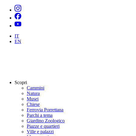
IT
EN
Scopri
Cammini
Natura
Musei
Chiese
Ferrovia Porrettana
Parchi a tema
Giardino Zoologico
Piazze e quartieri
Ville e palazzi