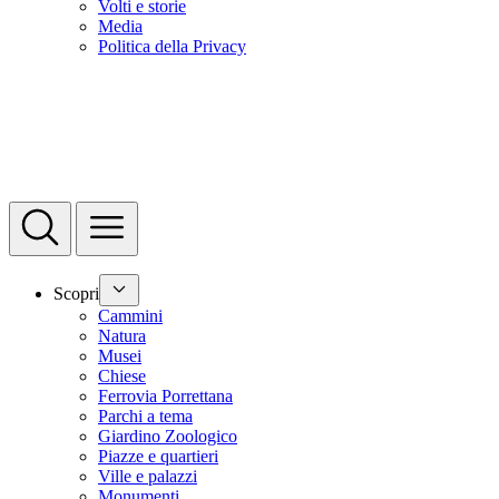
Volti e storie
Media
Politica della Privacy
Scopri
Cammini
Natura
Musei
Chiese
Ferrovia Porrettana
Parchi a tema
Giardino Zoologico
Piazze e quartieri
Ville e palazzi
Monumenti