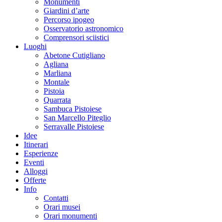
Monumenti
Giardini d’arte
Percorso ipogeo
Osservatorio astronomico
Comprensori sciistici
Luoghi
Abetone Cutigliano
Agliana
Marliana
Montale
Pistoia
Quarrata
Sambuca Pistoiese
San Marcello Piteglio
Serravalle Pistoiese
Idee
Itinerari
Esperienze
Eventi
Alloggi
Offerte
Info
Contatti
Orari musei
Orari monumenti