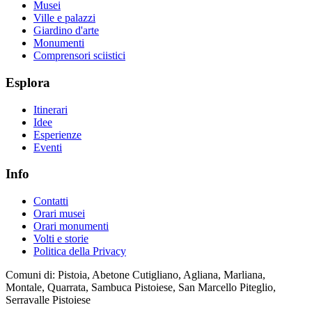
Musei
Ville e palazzi
Giardino d'arte
Monumenti
Comprensori sciistici
Esplora
Itinerari
Idee
Esperienze
Eventi
Info
Contatti
Orari musei
Orari monumenti
Volti e storie
Politica della Privacy
Comuni di: Pistoia, Abetone Cutigliano, Agliana, Marliana,
Montale, Quarrata, Sambuca Pistoiese, San Marcello Piteglio,
Serravalle Pistoiese