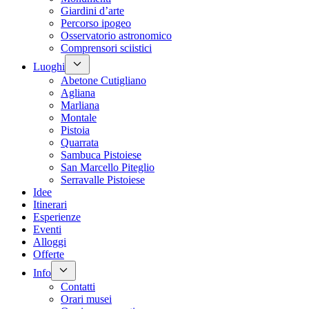
Giardini d’arte
Percorso ipogeo
Osservatorio astronomico
Comprensori sciistici
Luoghi
Abetone Cutigliano
Agliana
Marliana
Montale
Pistoia
Quarrata
Sambuca Pistoiese
San Marcello Piteglio
Serravalle Pistoiese
Idee
Itinerari
Esperienze
Eventi
Alloggi
Offerte
Info
Contatti
Orari musei