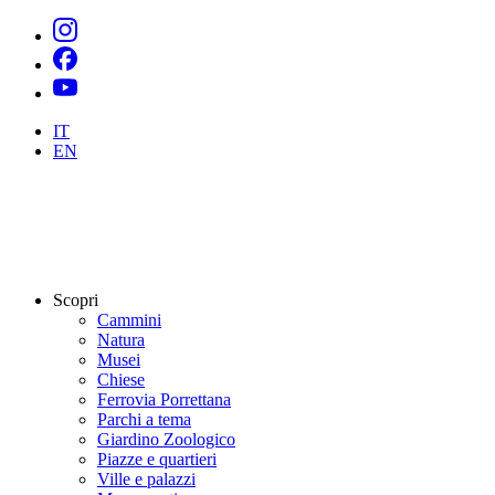
IT
EN
Scopri
Cammini
Natura
Musei
Chiese
Ferrovia Porrettana
Parchi a tema
Giardino Zoologico
Piazze e quartieri
Ville e palazzi