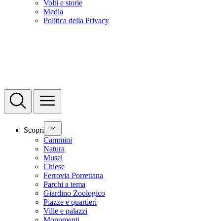
Volti e storie
Media
Politica della Privacy
Scopri
Cammini
Natura
Musei
Chiese
Ferrovia Porrettana
Parchi a tema
Giardino Zoologico
Piazze e quartieri
Ville e palazzi
Monumenti