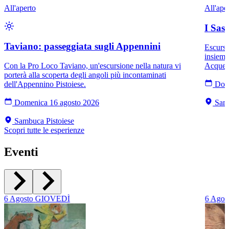
All'aperto
All'ape
I Sass
Taviano: passeggiata sugli Appennini
Escursi
insieme
Con la Pro Loco Taviano, un'escursione nella natura vi
Acquer
porterà alla scoperta degli angoli più incontaminati
dell'Appennino Pistoiese.
Dom
Domenica 16 agosto 2026
Samb
Sambuca Pistoiese
Scopri tutte le esperienze
Eventi
6
Agosto
GIOVEDÌ
6
Agos