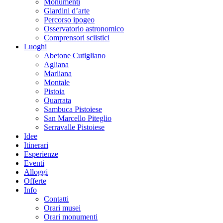
Monumenti
Giardini d’arte
Percorso ipogeo
Osservatorio astronomico
Comprensori sciistici
Luoghi
Abetone Cutigliano
Agliana
Marliana
Montale
Pistoia
Quarrata
Sambuca Pistoiese
San Marcello Piteglio
Serravalle Pistoiese
Idee
Itinerari
Esperienze
Eventi
Alloggi
Offerte
Info
Contatti
Orari musei
Orari monumenti