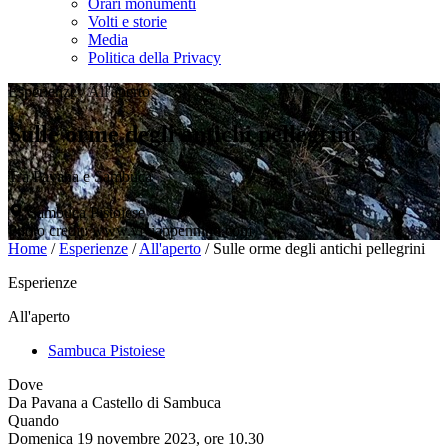
Orari monumenti
Volti e storie
Media
Politica della Privacy
Esperienze
/
All'aperto
Sulle orme degli antichi pellegrini
Tra Pavana e Sambuca
Sambuca Pistoiese
Photo credit: www.viviappennino.com
Home
/
Esperienze
/
All'aperto
/
Sulle orme degli antichi pellegrini
Esperienze
All'aperto
Sambuca Pistoiese
Dove
Da Pavana a Castello di Sambuca
Quando
Domenica 19 novembre 2023, ore 10.30