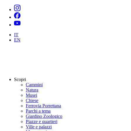
IT
EN
Scopri
Cammini
Natura
Musei
Chiese
Ferrovia Porrettana
Parchi a tema
Giardino Zoologico
Piazze e quartieri
Ville e palazzi