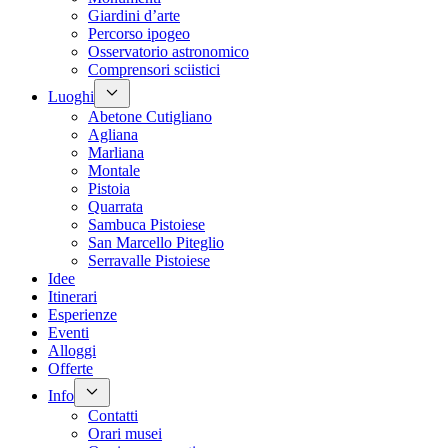
Giardini d’arte
Percorso ipogeo
Osservatorio astronomico
Comprensori sciistici
Luoghi
Abetone Cutigliano
Agliana
Marliana
Montale
Pistoia
Quarrata
Sambuca Pistoiese
San Marcello Piteglio
Serravalle Pistoiese
Idee
Itinerari
Esperienze
Eventi
Alloggi
Offerte
Info
Contatti
Orari musei