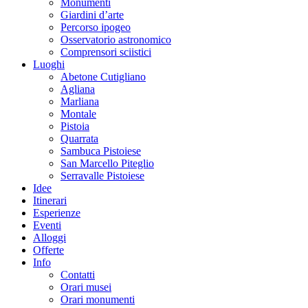
Monumenti
Giardini d’arte
Percorso ipogeo
Osservatorio astronomico
Comprensori sciistici
Luoghi
Abetone Cutigliano
Agliana
Marliana
Montale
Pistoia
Quarrata
Sambuca Pistoiese
San Marcello Piteglio
Serravalle Pistoiese
Idee
Itinerari
Esperienze
Eventi
Alloggi
Offerte
Info
Contatti
Orari musei
Orari monumenti