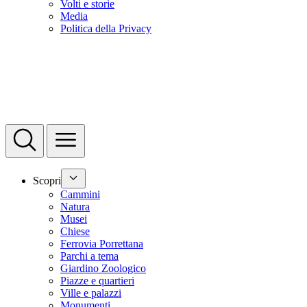
Volti e storie
Media
Politica della Privacy
Scopri
Cammini
Natura
Musei
Chiese
Ferrovia Porrettana
Parchi a tema
Giardino Zoologico
Piazze e quartieri
Ville e palazzi
Monumenti