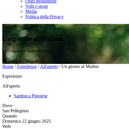
Orari monumenti
Volti e storie
Media
Politica della Privacy
Esperienze
/
All'aperto
Un giorno al Mulino
L'evoluzione della macina
Sambuca Pistoiese
Home
/
Esperienze
/
All'aperto
/
Un giorno al Mulino
Esperienze
All'aperto
Sambuca Pistoiese
Dove
San Pellegrino
Quando
Domenica 22 giugno 2025
Web