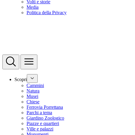
Volti e storie
Media
Politica della Privacy
Scopri
Cammini
Natura
Musei
Chiese
Ferrovia Porrettana
Parchi a tema
Giardino Zoologico
Piazze e quartieri
Ville e palazzi
Monumenti