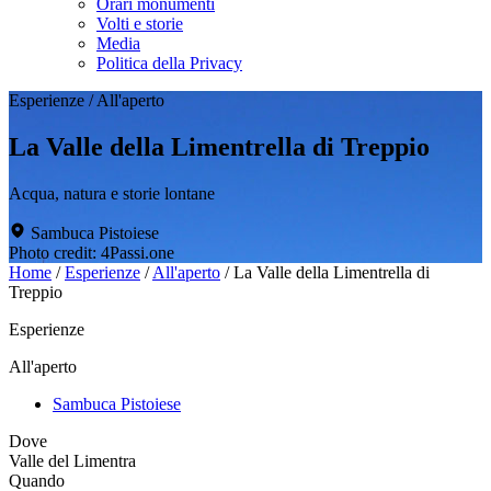
Orari monumenti
Volti e storie
Media
Politica della Privacy
Esperienze
/
All'aperto
La Valle della Limentrella di Treppio
Acqua, natura e storie lontane
Sambuca Pistoiese
Photo credit: 4Passi.one
Home
/
Esperienze
/
All'aperto
/
La Valle della Limentrella di
Treppio
Esperienze
All'aperto
Sambuca Pistoiese
Dove
Valle del Limentra
Quando