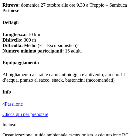
Ritrovo:
domenica 27 ottobre alle ore 9.30 a Treppio – Sambuca
Pistoiese
Dettagli
Lunghezza:
10 km
Dislivello:
300 m
Difficoltà:
Medio (E – Escursionistico)
Numero minimo partecipanti:
15 adulti
Equipaggiamento
Abbigliamento a strati e capo antipioggia e antivento, almeno 1 l
d’acqua, pranzo al sacco, snack, bastoncini (raccomandati)
Info
4Passi.one
Clicca qui per prenotare
Incluso
Organizzazione, guida ambientale escursionista, assicurazione RC.