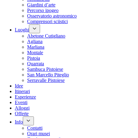
Giardini d’arte
Percorso ipogeo
Osservatorio astronomico
Comprensori sciistici
Luoghi
Abetone Cutigliano
Agliana
Marliana
Montale
Pistoia
Quarrata
Sambuca Pistoiese
San Marcello Piteglio
Serravalle Pistoiese
Idee
Itinerari
Esperienze
Eventi
Alloggi
Offerte
Info
Contatti
Orari musei