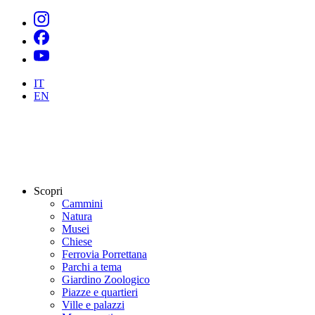
IT
EN
Scopri
Cammini
Natura
Musei
Chiese
Ferrovia Porrettana
Parchi a tema
Giardino Zoologico
Piazze e quartieri
Ville e palazzi