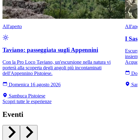
All'aperto
All'ape
I Sass
Taviano: passeggiata sugli Appennini
Escursi
insieme
Con la Pro Loco Taviano, un'escursione nella natura vi
Acquer
porterà alla scoperta degli angoli più incontaminati
dell'Appennino Pistoiese.
Dom
Domenica 16 agosto 2026
Samb
Sambuca Pistoiese
Scopri tutte le esperienze
Eventi