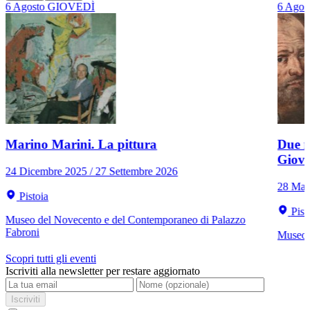
6
Agosto
GIOVEDÌ
6
Agos
Marino Marini. La pittura
Due r
Giov
24 Dicembre 2025 / 27 Settembre 2026
28 Mar
Pistoia
Pist
Museo del Novecento e del Contemporaneo di Palazzo
Fabroni
Museo C
Scopri tutti gli eventi
Iscriviti alla newsletter per restare aggiornato
Iscriviti