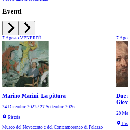
Eventi
7
Agosto
VENERDÌ
7
Agos
Marino Marini. La pittura
Due r
Giov
24 Dicembre 2025 / 27 Settembre 2026
28 Mar
Pistoia
Pist
Museo del Novecento e del Contemporaneo di Palazzo