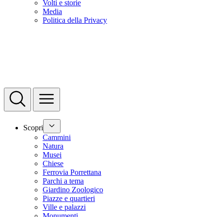
Volti e storie
Media
Politica della Privacy
Scopri
Cammini
Natura
Musei
Chiese
Ferrovia Porrettana
Parchi a tema
Giardino Zoologico
Piazze e quartieri
Ville e palazzi
Monumenti