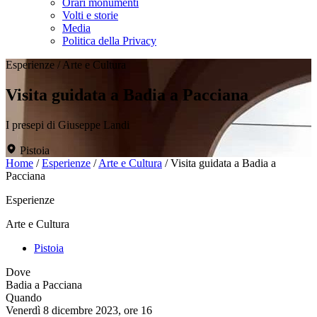
Orari monumenti
Volti e storie
Media
Politica della Privacy
Esperienze
/
Arte e Cultura
Visita guidata a Badia a Pacciana
I presepi di Giuseppe Landi
Pistoia
Home
/
Esperienze
/
Arte e Cultura
/
Visita guidata a Badia a
Pacciana
Esperienze
Arte e Cultura
Pistoia
Dove
Badia a Pacciana
Quando
Venerdì 8 dicembre 2023, ore 16