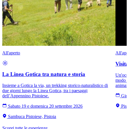
All'aperto
All'ape
Visit
La Linea Gotica tra natura e storia
Un'occa
modo di
Insieme a Gotica la via, un trekking storico-naturalistico di
animali
due giorni lungo la Linea Gotica, tra i paesaggi
dell’Appennino Pistoiese.
Giov
Sabato 19 e domenica 20 settembre 2026
Pist
Sambuca Pistoiese, Pistoia
Scopri tutte le esperienze