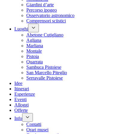
Giardini d’arte
Percorso ipogeo
Osservatorio astronomico
Comprensori sciistici
Luoghi
Abetone Cutigliano
Agliana
Marliana
Montale
Pistoia
Quarrata
Sambuca Pistoiese
San Marcello Piteglio
Serravalle Pistoiese
Idee
Itinerari
Esperienze
Eventi
Alloggi
Offerte
Info
Contatti
Orari musei