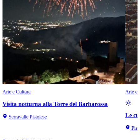
Arte e Cultura
Arte e 
Visita notturna alla Torre del Barbarossa
Le cu
Serravalle Pistoiese
Pist