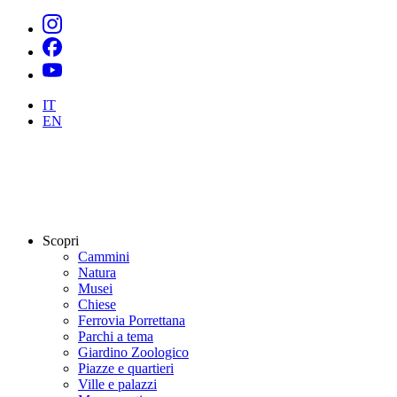
IT
EN
Scopri
Cammini
Natura
Musei
Chiese
Ferrovia Porrettana
Parchi a tema
Giardino Zoologico
Piazze e quartieri
Ville e palazzi