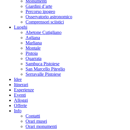
Monumenti
Giardini d’arte
Percorso ipogeo
Osservatorio astronomico
Comprensori sciistici
Luoghi
Abetone Cutigliano
Agliana
Marliana
Montale
Pistoia
Quarrata
Sambuca Pistoiese
San Marcello Piteglio
Serravalle Pistoiese
Idee
Itinerari
Esperienze
Eventi
Alloggi
Offerte
Info
Contatti
Orari musei
Orari monumenti