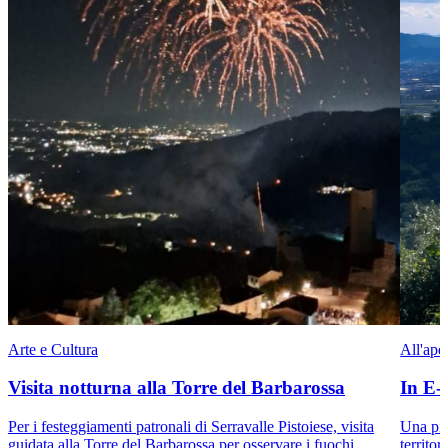
Arte e Cultura
All'ape
Visita notturna alla Torre del Barbarossa
In E
Per i festeggiamenti patronali di Serravalle Pistoiese, visita
Una pic
guidata alla Torre del Barbarossa per osservare i fuochi
territo