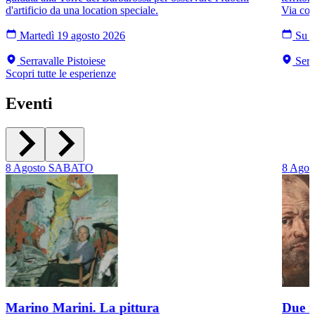
d'artificio da una location speciale.
Via con
Martedì 19 agosto 2026
Su r
Serravalle Pistoiese
Serra
Scopri tutte le esperienze
Eventi
8
Agosto
SABATO
8
Agos
Marino Marini. La pittura
Due r