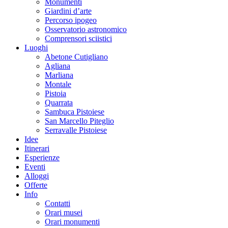
Monumenti
Giardini d’arte
Percorso ipogeo
Osservatorio astronomico
Comprensori sciistici
Luoghi
Abetone Cutigliano
Agliana
Marliana
Montale
Pistoia
Quarrata
Sambuca Pistoiese
San Marcello Piteglio
Serravalle Pistoiese
Idee
Itinerari
Esperienze
Eventi
Alloggi
Offerte
Info
Contatti
Orari musei
Orari monumenti