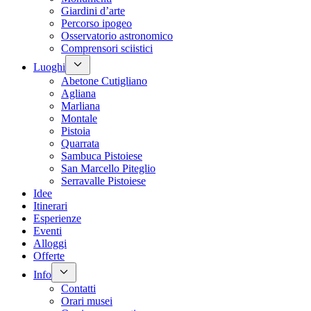
Giardini d’arte
Percorso ipogeo
Osservatorio astronomico
Comprensori sciistici
Luoghi
Abetone Cutigliano
Agliana
Marliana
Montale
Pistoia
Quarrata
Sambuca Pistoiese
San Marcello Piteglio
Serravalle Pistoiese
Idee
Itinerari
Esperienze
Eventi
Alloggi
Offerte
Info
Contatti
Orari musei