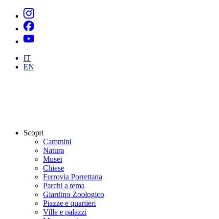
IT
EN
Scopri
Cammini
Natura
Musei
Chiese
Ferrovia Porrettana
Parchi a tema
Giardino Zoologico
Piazze e quartieri
Ville e palazzi