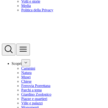
Volti e storie
Media
Politica della Privacy
Scopri
Cammini
Natura
Musei
Chiese
Ferrovia Porrettana
Parchi a tema
Giardino Zoologico
Piazze e quartieri
Ville e palazzi
Monumenti