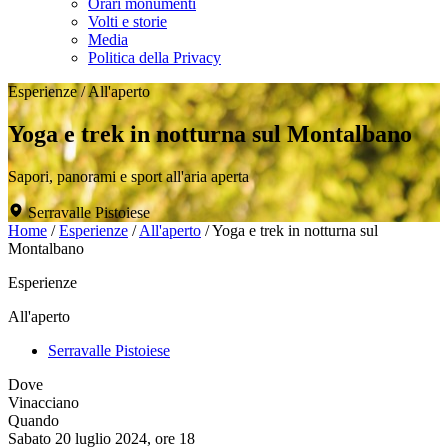
Orari monumenti
Volti e storie
Media
Politica della Privacy
Esperienze
/
All'aperto
Yoga e trek in notturna sul Montalbano
Sapori, panorami e sport all'aria aperta
Serravalle Pistoiese
Home
/
Esperienze
/
All'aperto
/
Yoga e trek in notturna sul
Montalbano
Esperienze
All'aperto
Serravalle Pistoiese
Dove
Vinacciano
Quando
Sabato 20 luglio 2024, ore 18