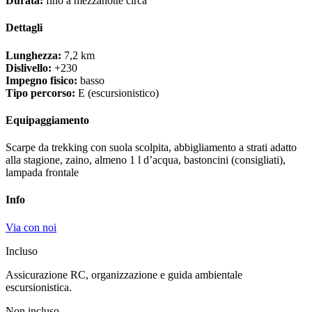
Durata:
fino a mezzanotte circa
Dettagli
Lunghezza:
7,2 km
Dislivello:
+230
Impegno fisico:
basso
Tipo percorso:
E (escursionistico)
Equipaggiamento
Scarpe da trekking con suola scolpita, abbigliamento a strati adatto
alla stagione, zaino, almeno 1 l d’acqua, bastoncini (consigliati),
lampada frontale
Info
Via con noi
Incluso
Assicurazione RC, organizzazione e guida ambientale
escursionistica.
Non incluso