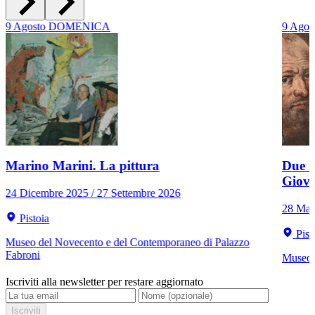
9
Agosto
DOMENICA
9
Agos
Marino Marini. La pittura
Due r
Giov
24 Dicembre 2025 / 27 Settembre 2026
28 Mar
Pistoia
Pist
Museo del Novecento e del Contemporaneo di Palazzo
Fabroni
Museo C
Iscriviti alla newsletter per restare aggiornato
Iscriviti