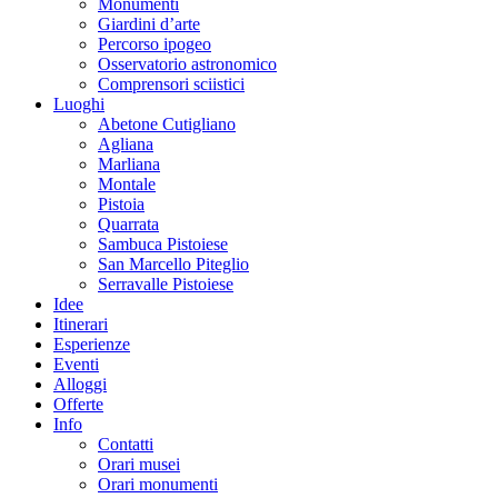
Monumenti
Giardini d’arte
Percorso ipogeo
Osservatorio astronomico
Comprensori sciistici
Luoghi
Abetone Cutigliano
Agliana
Marliana
Montale
Pistoia
Quarrata
Sambuca Pistoiese
San Marcello Piteglio
Serravalle Pistoiese
Idee
Itinerari
Esperienze
Eventi
Alloggi
Offerte
Info
Contatti
Orari musei
Orari monumenti