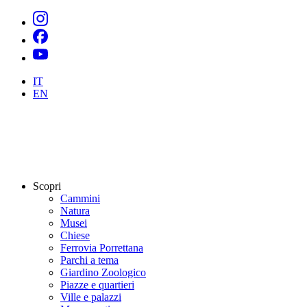
IT
EN
Scopri
Cammini
Natura
Musei
Chiese
Ferrovia Porrettana
Parchi a tema
Giardino Zoologico
Piazze e quartieri
Ville e palazzi