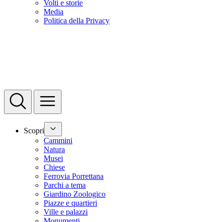
Volti e storie
Media
Politica della Privacy
Scopri
Cammini
Natura
Musei
Chiese
Ferrovia Porrettana
Parchi a tema
Giardino Zoologico
Piazze e quartieri
Ville e palazzi
Monumenti