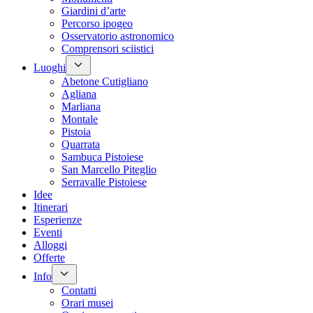
Giardini d’arte
Percorso ipogeo
Osservatorio astronomico
Comprensori sciistici
Luoghi
Abetone Cutigliano
Agliana
Marliana
Montale
Pistoia
Quarrata
Sambuca Pistoiese
San Marcello Piteglio
Serravalle Pistoiese
Idee
Itinerari
Esperienze
Eventi
Alloggi
Offerte
Info
Contatti
Orari musei