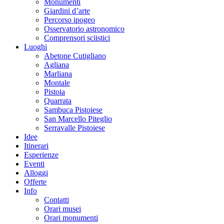
Monumenti
Giardini d’arte
Percorso ipogeo
Osservatorio astronomico
Comprensori sciistici
Luoghi
Abetone Cutigliano
Agliana
Marliana
Montale
Pistoia
Quarrata
Sambuca Pistoiese
San Marcello Piteglio
Serravalle Pistoiese
Idee
Itinerari
Esperienze
Eventi
Alloggi
Offerte
Info
Contatti
Orari musei
Orari monumenti