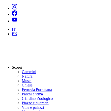
IT
EN
Scopri
Cammini
Natura
Musei
Chiese
Ferrovia Porrettana
Parchi a tema
Giardino Zoologico
Piazze e quartieri
Ville e palazzi