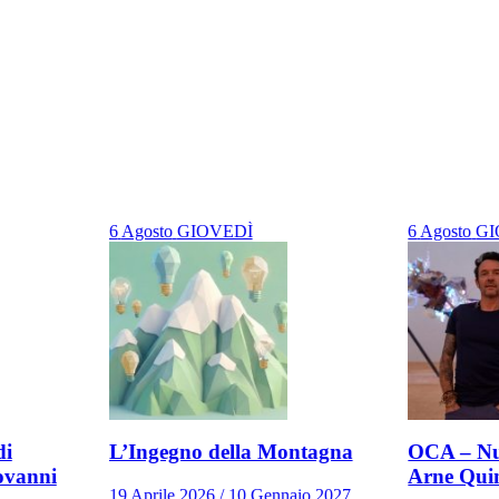
6
Agosto
GIOVEDÌ
6
Agosto
GI
di
L’Ingegno della Montagna
OCA – Nu
ovanni
Arne Qui
19 Aprile 2026 / 10 Gennaio 2027