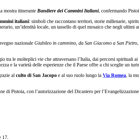
la mostra itinerante
Bandiere dei Cammini Italiani
, confermando Pisto
mmini italiani
: simboli che raccontano territori, storie millenarie, spir
nerario, un’identità locale, un tassello di quel mosaico che negli ultimi 
convegno nazionale
Giubileo in cammino, da San Giacomo a San Pietro
,
tra le molteplici vie che attraversano l’Italia, dai percorsi spirituali ai ca
ezza e la varietà delle esperienze che il Paese offre a chi sceglie un tu
grazie al
culto di San Jacopo
e al suo ruolo lungo la
Via Romea
, la m
 di Pistoia, con l’autorizzazione del Dicastero per l’Evangelizzazione
e 17.