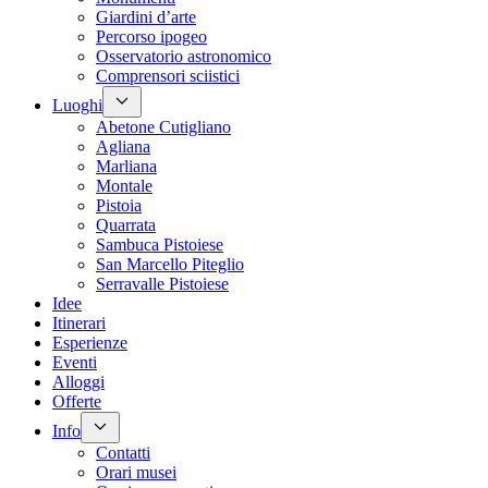
Giardini d’arte
Percorso ipogeo
Osservatorio astronomico
Comprensori sciistici
Luoghi
Abetone Cutigliano
Agliana
Marliana
Montale
Pistoia
Quarrata
Sambuca Pistoiese
San Marcello Piteglio
Serravalle Pistoiese
Idee
Itinerari
Esperienze
Eventi
Alloggi
Offerte
Info
Contatti
Orari musei