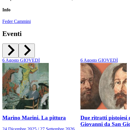
Info
Feder Cammini
Eventi
6
Agosto
GIOVEDÌ
6
Agosto
GIOVEDÌ
Marino Marini. La pittura
Due ritratti pistoiesi 
Giovanni da San Gi
24 Dicembre 2025 / 27 Settembre 2026