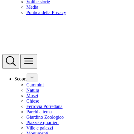
Volti e storie
Media
Politica della Privacy
Scopri
Cammini
Natura
Musei
Chiese
Ferrovia Porrettana
Parchi a tema
Giardino Zoologico
Piazze e quartieri
Ville e palazzi
Monumenti