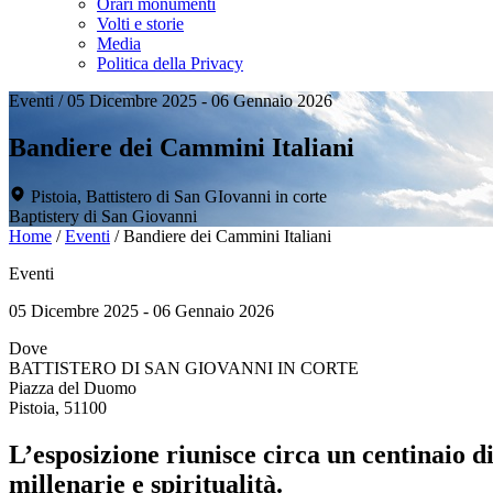
Orari monumenti
Volti e storie
Media
Politica della Privacy
Eventi
/
05 Dicembre 2025 - 06 Gennaio 2026
Bandiere dei Cammini Italiani
Pistoia, Battistero di San GIovanni in corte
Baptistery di San Giovanni
Home
/
Eventi
/
Bandiere dei Cammini Italiani
Eventi
05 Dicembre 2025 - 06 Gennaio 2026
Dove
BATTISTERO DI SAN GIOVANNI IN CORTE
Piazza del Duomo
Pistoia, 51100
L’esposizione riunisce circa un centinaio di
millenarie e spiritualità.