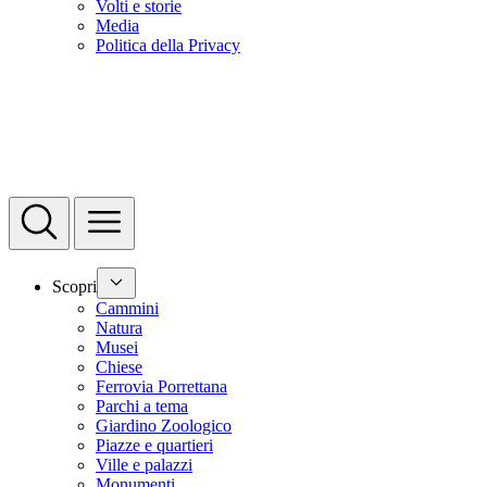
Volti e storie
Media
Politica della Privacy
Scopri
Cammini
Natura
Musei
Chiese
Ferrovia Porrettana
Parchi a tema
Giardino Zoologico
Piazze e quartieri
Ville e palazzi
Monumenti