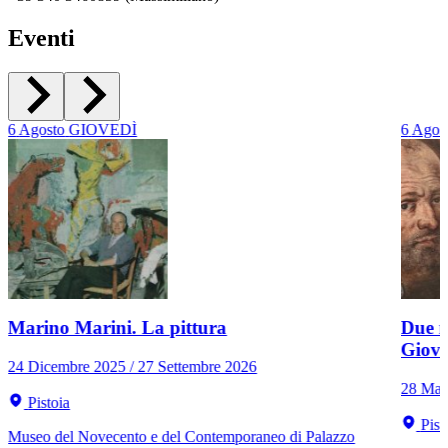
Eventi
6
Agosto
GIOVEDÌ
6
Agos
Marino Marini. La pittura
Due r
Giov
24 Dicembre 2025 / 27 Settembre 2026
28 Mar
Pistoia
Pist
Museo del Novecento e del Contemporaneo di Palazzo