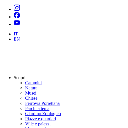
IT
EN
Scopri
Cammini
Natura
Musei
Chiese
Ferrovia Porrettana
Parchi a tema
Giardino Zoologico
Piazze e quartieri
Ville e palazzi