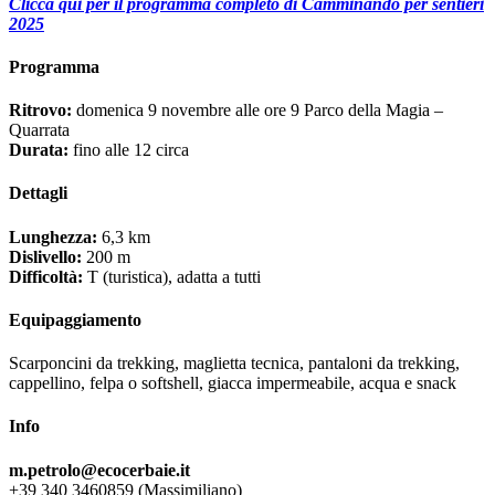
Clicca qui per il programma completo di Camminando per sentieri
2025
Programma
Ritrovo:
domenica 9 novembre alle ore 9 Parco della Magia –
Quarrata
Durata:
fino alle 12 circa
Dettagli
Lunghezza:
6,3 km
Dislivello:
200 m
Difficoltà:
T (turistica), adatta a tutti
Equipaggiamento
Scarponcini da trekking, maglietta tecnica, pantaloni da trekking,
cappellino, felpa o softshell, giacca impermeabile, acqua e snack
Info
m.petrolo@ecocerbaie.it
+39 340 3460859 (Massimiliano)