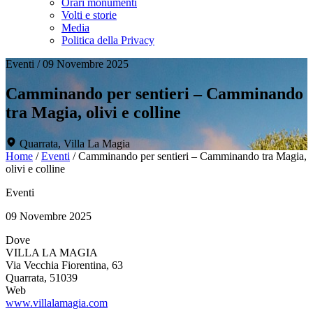
Orari monumenti
Volti e storie
Media
Politica della Privacy
Eventi
/
09 Novembre 2025
Camminando per sentieri – Camminando
tra Magia, olivi e colline
Quarrata, Villa La Magia
Home
/
Eventi
/
Camminando per sentieri – Camminando tra Magia,
olivi e colline
Eventi
09 Novembre 2025
Dove
VILLA LA MAGIA
Via Vecchia Fiorentina, 63
Quarrata, 51039
Web
www.villalamagia.com