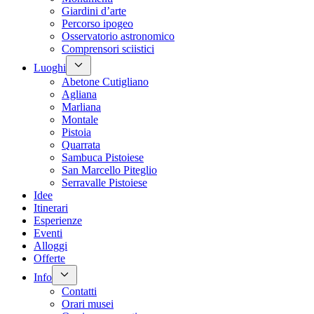
Giardini d’arte
Percorso ipogeo
Osservatorio astronomico
Comprensori sciistici
Luoghi
Abetone Cutigliano
Agliana
Marliana
Montale
Pistoia
Quarrata
Sambuca Pistoiese
San Marcello Piteglio
Serravalle Pistoiese
Idee
Itinerari
Esperienze
Eventi
Alloggi
Offerte
Info
Contatti
Orari musei