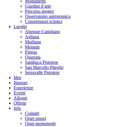
Monumenti
Giardini d’arte
Percorso ipogeo
Osservatorio astronomico
Comprensori sciistici
Luoghi
Abetone Cutigliano
Agliana
Marliana
Montale
Pistoia
Quarrata
Sambuca Pistoiese
San Marcello Piteglio
Serravalle Pistoiese
Idee
Itinerari
Esperienze
Eventi
Alloggi
Offerte
Info
Contatti
Orari musei
Orari monumenti