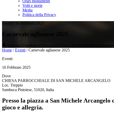
Orari monumenti
Volti e storie
Media
Politica della Privacy
Eventi
/
16 Febbraio 2025
Carnevale aglianese 2025
Sambuca Pistoiese, Chiesa parrocchiale di San Michele Arcangelo
Home
/
Eventi
/
Carnevale aglianese 2025
Eventi
16 Febbraio 2025
Dove
CHIESA PARROCCHIALE DI SAN MICHELE ARCANGELO
Loc. Treppio
Sambuca Pistoiese, 51020, Italia
Presso la piazza a San Michele Arcangelo d
gioco e allegria.