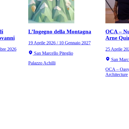
di
L’Ingegno della Montagna
OCA – Nu
ovanni
Arne Qui
19 Aprile 2026 / 10 Gennaio 2027
mbre 2026
25 Aprile 2
San Marcello Piteglio
San Marce
Palazzo Achilli
OCA – Oasy 
Architecture