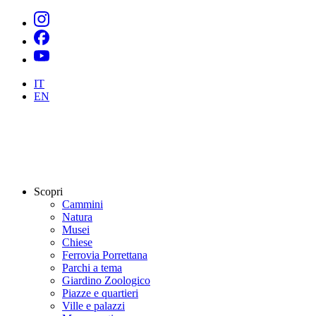
IT
EN
Scopri
Cammini
Natura
Musei
Chiese
Ferrovia Porrettana
Parchi a tema
Giardino Zoologico
Piazze e quartieri
Ville e palazzi