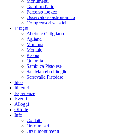
Monumenti
Giardini d’arte
Percorso ipogeo
Osservatorio astronomico
Comprensori sciistici
Luoghi
Abetone Cutigliano
Agliana
Marliana
Montale
Pistoia
Quarrata
Sambuca Pistoiese
San Marcello Piteglio
Serravalle Pistoiese
Idee
Itinerari
Esperienze
Eventi
Alloggi
Offerte
Info
Contatti
Orari musei
Orari monumenti