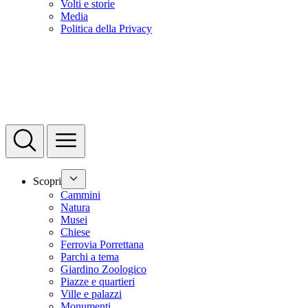
Volti e storie
Media
Politica della Privacy
Scopri
Cammini
Natura
Musei
Chiese
Ferrovia Porrettana
Parchi a tema
Giardino Zoologico
Piazze e quartieri
Ville e palazzi
Monumenti