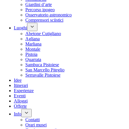
Giardini d’arte
Percorso ipogeo
Osservatorio astronomico
Comprensori sciistici
Luoghi
Abetone Cutigliano
Agliana
Marliana
Montale
Pistoia
Quarrata
Sambuca Pistoiese
San Marcello Piteglio
Serravalle Pistoiese
Idee
Itinerari
Esperienze
Eventi
Alloggi
Offerte
Info
Contatti
Orari musei